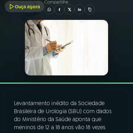
Compartilhe
Ouça agora
03
PROGRAMAÇÃO
04
PROGRAMAS
05
PODCASTS
06
VIDEOCASTS
07
ÚLTIMAS
Levantamento inédito da Sociedade
Brasileira de Urologia (SBU) com dados
08
FESTIVAL DE MÚSICA
do Ministério da Saúde aponta que
meninos de 12 a 18 anos vão 18 vezes
ACOMPANHE A RÁDIO NACIONAL