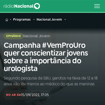
MENU
Programas
Nacional Jovem
Nacional Jovem
EPISÓDIO
Campanha #VemProUro
Buscar
na
quer conscientizar jovens
Rádio
Buscar
sobre a importância do
Nacional
urologista
AO VIVO
Segundo pesquisa da SBU, garotos na faixa de 12 a 18
anos vão 18x menos ao médico do que as meninas
01
INÍCIO
15/09/2022, 17:05
NO AR EM
02
A RÁDIO