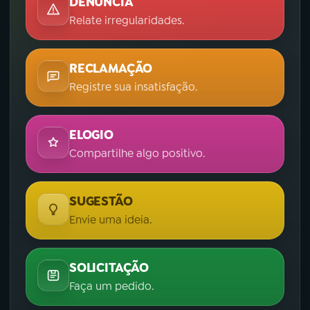
DENÚNCIA
Relate irregularidades.
RECLAMAÇÃO
Registre sua insatisfação.
ELOGIO
Compartilhe algo positivo.
SUGESTÃO
Envie uma ideia.
SOLICITAÇÃO
Faça um pedido.