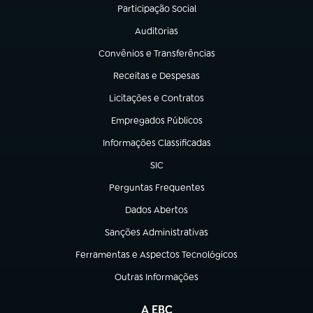
Participação Social
(abre em nova aba)
Auditorias
(abre em nova aba)
Convênios e Transferências
(abre em nova aba)
Receitas e Despesas
(abre em nova aba)
Licitações e Contratos
(abre em nova aba)
Empregados Públicos
(abre em nova aba)
Informações Classificadas
(abre em nova aba)
SIC
(abre em nova aba)
Perguntas Frequentes
(abre em nova aba)
Dados Abertos
(abre em nova aba)
Sanções Administrativas
(abre em nova aba)
Ferramentas e Aspectos Tecnológicos
(abre em nova aba)
Outras Informações
(abre em nova aba)
A EBC