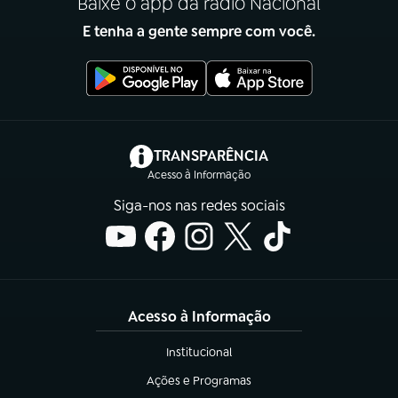
Baixe o app da rádio Nacional
E tenha a gente sempre com você.
(abre em nova aba)
TRANSPARÊNCIA
Acesso à Informação
Siga-nos nas redes sociais
Acesso à Informação
Institucional
(abre em nova aba)
Ações e Programas
(abre em nova aba)