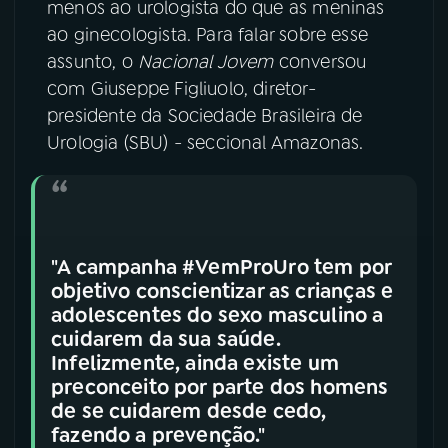
menos ao urologista do que as meninas
ao ginecologista. Para falar sobre esse
YouTube
Facebook
assunto, o
Nacional Jovem
conversou
com Giuseppe Figliuolo, diretor-
Instagram
X
presidente da Sociedade Brasileira de
TikTok
Urologia (SBU) - seccional Amazonas.
"A campanha #VemProUro tem por
objetivo conscientizar as crianças e
adolescentes do sexo masculino a
cuidarem da sua saúde.
Infelizmente, ainda existe um
preconceito por parte dos homens
de se cuidarem desde cedo,
fazendo a prevenção."