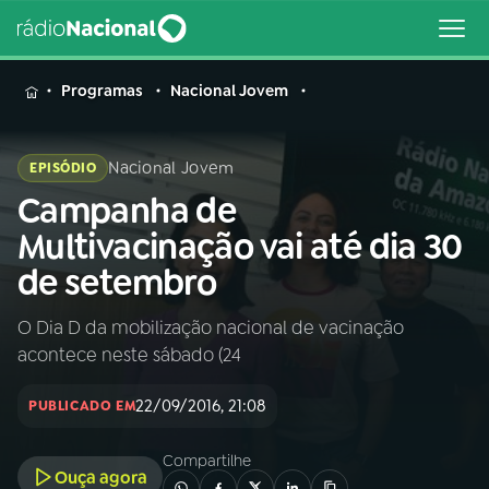
MENU
Programas
Nacional Jovem
Nacional Jovem
EPISÓDIO
Campanha de
Buscar
na
Multivacinação vai até dia 30
Rádio
Buscar
de setembro
Nacional
O Dia D da mobilização nacional de vacinação
AO VIVO
acontece neste sábado (24
01
INÍCIO
22/09/2016, 21:08
PUBLICADO EM
Compartilhe
02
A RÁDIO
Ouça agora