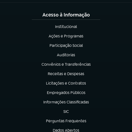
Acesso à Informação
Institucional
(abre em nova aba)
Ações e Programas
(abre em nova aba)
Participação Social
(abre em nova aba)
Auditorias
(abre em nova aba)
Convênios e Transferências
(abre em nova aba)
Receitas e Despesas
(abre em nova aba)
Licitações e Contratos
(abre em nova aba)
Empregados Públicos
(abre em nova aba)
Informações Classificadas
(abre em nova aba)
SIC
(abre em nova aba)
Perguntas Frequentes
(abre em nova aba)
Dados Abertos