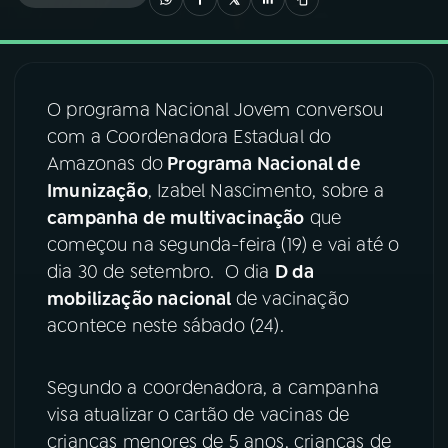
03
PROGRAMAÇÃO
O programa Nacional Jovem conversou
04
PROGRAMAS
com a Coordenadora Estadual do
Amazonas do
Programa Nacional de
05
PODCASTS
Imunização
, Izabel Nascimento, sobre a
campanha de multivacinação
que
começou na segunda-feira (19) e vai até o
06
VIDEOCASTS
dia 30 de setembro. O dia
D da
mobilização nacional
de vacinação
07
ÚLTIMAS
acontece neste sábado (24).
08
FESTIVAL DE MÚSICA
Segundo a coordenadora, a campanha
visa atualizar o cartão de vacinas de
crianças menores de 5 anos, crianças de
ACOMPANHE A RÁDIO NACIONAL