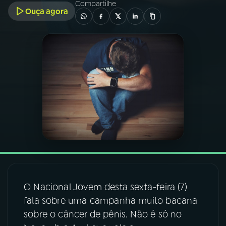
Compartilhe
Ouça agora
03
PROGRAMAÇÃO
04
PROGRAMAS
05
PODCASTS
06
VIDEOCASTS
07
ÚLTIMAS
O Nacional Jovem desta sexta-feira (7)
08
FESTIVAL DE MÚSICA
fala sobre uma campanha muito bacana
sobre o câncer de pênis. Não é só no
ACOMPANHE A RÁDIO NACIONAL