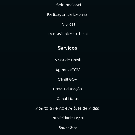
Rádio Nacional
Radioagência Nacional
(abre em nova aba)
TV Brasil
(abre em nova aba)
TV Brasil Internacional
(abre em nova aba)
Serviços
A Voz do Brasil
(abre em nova aba)
Agência GOV
(abre em nova aba)
Canal GOV
(abre em nova aba)
Canal Educação
(abre em nova aba)
Canal Libras
(abre em nova aba)
Monitoramento e Análise de Mídias
(abre em nova aba)
Publicidade Legal
(abre em nova aba)
Rádio Gov
(abre em nova aba)