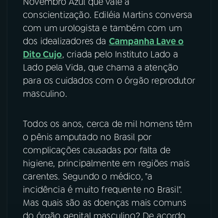
Novembro Azul que vale a
conscientização. Ediléia Martins conversa
YouTube
Facebook
com um
urologista e também com um
dos idealizadores da
Campanha Lave o
Instagram
X
Dito Cujo
, criada pelo Instituto Lado a
Lado pela Vida, que chama a atenção
TikTok
para os cuidados com o órgão reprodutor
masculino.
Todos os anos, cerca de mil homens têm
o pênis amputado no Brasil por
complicações causadas por falta de
higiene, principalmente em regiões mais
carentes. Segundo o médico, "a
incidência é muito frequente no Brasil".
Mas quais são as doenças mais comuns
do órgão genital masculino? De acordo