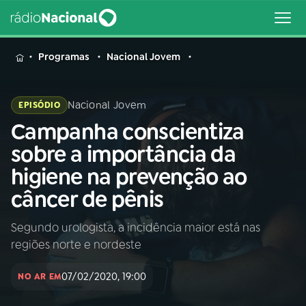
MENU
Programas
Nacional Jovem
Nacional Jovem
EPISÓDIO
Campanha conscientiza
Buscar
na
sobre a importância da
Rádio
Buscar
higiene na prevenção ao
Nacional
câncer de pênis
AO VIVO
Segundo urologista, a incidência maior está nas
regiões norte e nordeste
01
INÍCIO
07/02/2020, 19:00
NO AR EM
02
A RÁDIO