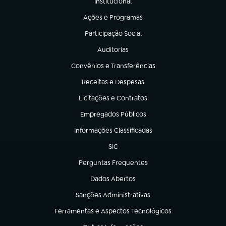
Institucional
(abre em nova aba)
Ações e Programas
(abre em nova aba)
Participação Social
(abre em nova aba)
Auditorias
(abre em nova aba)
Convênios e Transferências
(abre em nova aba)
Receitas e Despesas
(abre em nova aba)
Licitações e Contratos
(abre em nova aba)
Empregados Públicos
(abre em nova aba)
Informações Classificadas
(abre em nova aba)
SIC
(abre em nova aba)
Perguntas Frequentes
(abre em nova aba)
Dados Abertos
(abre em nova aba)
Sanções Administrativas
(abre em nova aba)
Ferramentas e Aspectos Tecnológicos
(abre em nova aba)