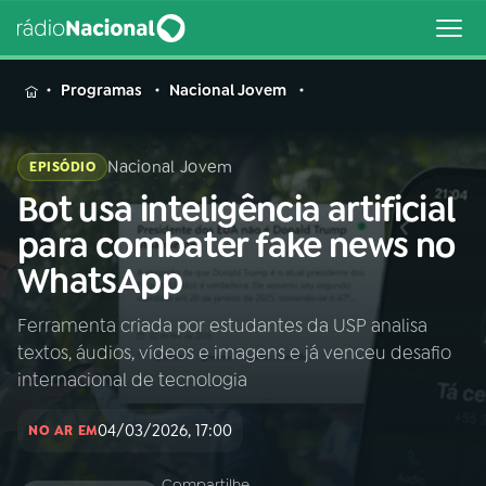
MENU
Programas
Nacional Jovem
Nacional Jovem
EPISÓDIO
Bot usa inteligência artificial
Buscar
na
para combater fake news no
Rádio
Buscar
WhatsApp
Nacional
Ferramenta criada por estudantes da USP analisa
AO VIVO
textos, áudios, vídeos e imagens e já venceu desafio
internacional de tecnologia
01
INÍCIO
04/03/2026, 17:00
NO AR EM
02
A RÁDIO
Compartilhe