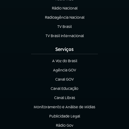
(abre em nova aba)
Rádio Nacional
Radioagência Nacional
(abre em nova aba)
TV Brasil
(abre em nova aba)
TV Brasil Internacional
(abre em nova aba)
Serviços
A Voz do Brasil
(abre em nova aba)
Agência GOV
(abre em nova aba)
Canal GOV
(abre em nova aba)
Canal Educação
(abre em nova aba)
Canal Libras
(abre em nova aba)
Monitoramento e Análise de Mídias
(abre em nova aba)
Publicidade Legal
(abre em nova aba)
Rádio Gov
(abre em nova aba)