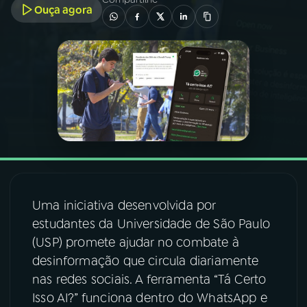
Ouça agora
03
PROGRAMAÇÃO
04
PROGRAMAS
05
PODCASTS
06
VIDEOCASTS
Uma iniciativa desenvolvida por
07
ÚLTIMAS
estudantes da Universidade de São Paulo
(USP) promete ajudar no combate à
desinformação que circula diariamente
08
FESTIVAL DE MÚSICA
nas redes sociais. A ferramenta “Tá Certo
Isso AI?” funciona dentro do WhatsApp e
ACOMPANHE A RÁDIO NACIONAL