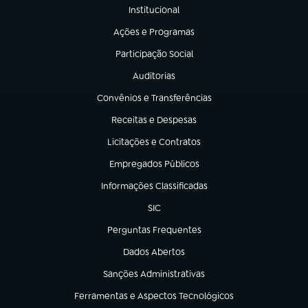
Institucional
(abre em nova aba)
Ações e Programas
(abre em nova aba)
Participação Social
(abre em nova aba)
Auditorias
(abre em nova aba)
Convênios e Transferências
(abre em nova aba)
Receitas e Despesas
(abre em nova aba)
Licitações e Contratos
(abre em nova aba)
Empregados Públicos
(abre em nova aba)
Informações Classificadas
(abre em nova aba)
SIC
(abre em nova aba)
Perguntas Frequentes
(abre em nova aba)
Dados Abertos
(abre em nova aba)
Sanções Administrativas
(abre em nova aba)
Ferramentas e Aspectos Tecnológicos
(abre em nova aba)