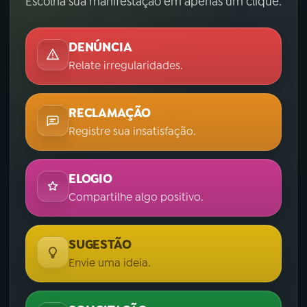
Escolha sua manifestação em apenas um clique.
DENÚNCIA
Relate irregularidades.
RECLAMAÇÃO
Registre sua insatisfação.
ELOGIO
Compartilhe algo positivo.
SUGESTÃO
Envie uma ideia.