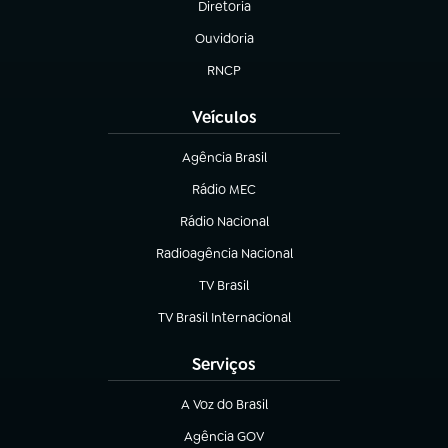
Diretoria
(abre em nova aba)
Ouvidoria
(abre em nova aba)
RNCP
(abre em nova aba)
Veículos
Agência Brasil
(abre em nova aba)
Rádio MEC
(abre em nova aba)
Rádio Nacional
Radioagência Nacional
(abre em nova aba)
TV Brasil
(abre em nova aba)
TV Brasil Internacional
(abre em nova aba)
Serviços
A Voz do Brasil
(abre em nova aba)
Agência GOV
(abre em nova aba)