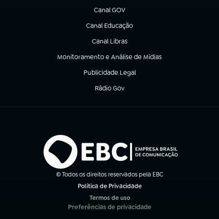
Canal GOV
(abre em nova aba)
Canal Educação
(abre em nova aba)
Canal Libras
(abre em nova aba)
Monitoramento e Análise de Mídias
(abre em nova aba)
Publicidade Legal
(abre em nova aba)
Rádio Gov
(abre em nova aba)
© Todos os direitos reservados pela EBC
Política de Privacidade
(abre em nova aba)
Termos de uso
(abre em nova aba)
Preferências de privacidade