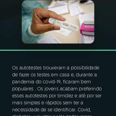
03
PROGRAMAÇÃO
04
PROGRAMAS
05
PODCASTS
06
VIDEOCASTS
Os autotestes trouxeram a possibilidade
de fazer os testes em casa e, durante a
07
ÚLTIMAS
pandemia do covid-19, ficaram bem
populares . Os jovens acabam preferindo
esses autotestes por timidez e até por ser
08
FESTIVAL DE MÚSICA
mais simples e rápidos sem ter a
necessidade de se identificar. Covid,
ACOMPANHE A RÁDIO NACIONAL