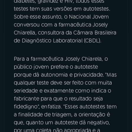
diabetes, gravidez e HIV, todos esses
testes tem suas versões em autotestes.
YouTube
Facebook
Sobre esse assunto, o Nacional Jovem
conversou com a farmacêutica Josely
Instagram
X
Chiarella, consultora da Câmara Brasileira
de Diagnóstico Laboratorial (CBDL).
TikTok
Para a farmacêutica Josely Chiarela, o
público jovem prefere o autoteste
porque dá autonomia e privacidade. "Mas
qualquer teste deve ser feito com muita
seriedade e exatamente como indica o
fabricante para que o resultado seja
fidedigno", enfatiza. "Esses autotestes tem
a finalidade de triagem, a orientação é
que, quanto um autoteste dá negativo,
por uma coleta não apropriada e a