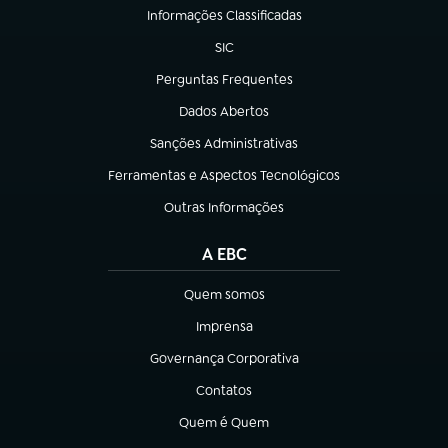
Informações Classificadas
(abre em nova aba)
SIC
(abre em nova aba)
Perguntas Frequentes
(abre em nova aba)
Dados Abertos
(abre em nova aba)
Sanções Administrativas
(abre em nova aba)
Ferramentas e Aspectos Tecnológicos
(abre em nova aba)
Outras Informações
(abre em nova aba)
A EBC
Quem somos
(abre em nova aba)
Imprensa
(abre em nova aba)
Governança Corporativa
(abre em nova aba)
Contatos
(abre em nova aba)
Quem é Quem
(abre em nova aba)