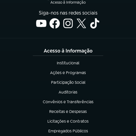
Acesso à Informação
Siga-nos nas redes sociais
Acesso à Informação
Institucional
(abre em nova aba)
Ações e Programas
(abre em nova aba)
Participação Social
(abre em nova aba)
Auditorias
(abre em nova aba)
Convênios e Transferências
(abre em nova aba)
Receitas e Despesas
(abre em nova aba)
Licitações e Contratos
(abre em nova aba)
Empregados Públicos
(abre em nova aba)