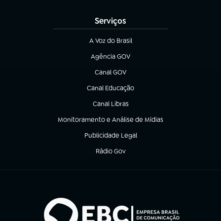
(abre em nova aba)
Serviços
A Voz do Brasil
(abre em nova aba)
Agência GOV
(abre em nova aba)
Canal GOV
(abre em nova aba)
Canal Educação
(abre em nova aba)
Canal Libras
(abre em nova aba)
Monitoramento e Análise de Mídias
(abre em nova aba)
Publicidade Legal
(abre em nova aba)
Rádio Gov
(abre em nova aba)