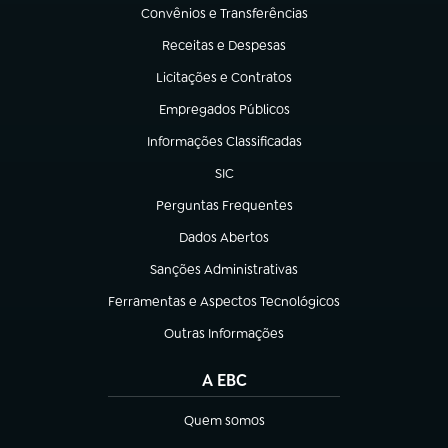
Convênios e Transferências
(abre em nova aba)
Receitas e Despesas
(abre em nova aba)
Licitações e Contratos
(abre em nova aba)
Empregados Públicos
(abre em nova aba)
Informações Classificadas
(abre em nova aba)
SIC
(abre em nova aba)
Perguntas Frequentes
(abre em nova aba)
Dados Abertos
(abre em nova aba)
Sanções Administrativas
(abre em nova aba)
Ferramentas e Aspectos Tecnológicos
(abre em nova aba)
Outras Informações
(abre em nova aba)
A EBC
Quem somos
(abre em nova aba)