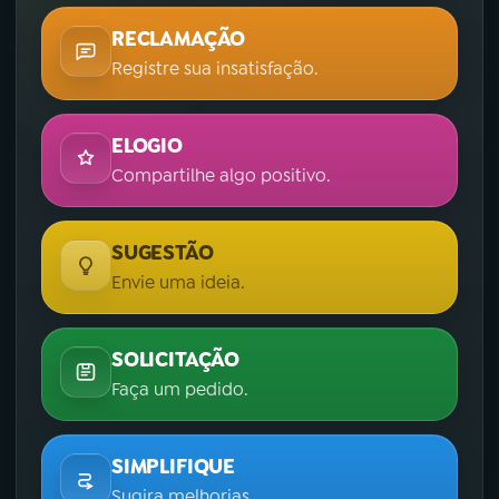
RECLAMAÇÃO
Registre sua insatisfação.
ELOGIO
Compartilhe algo positivo.
SUGESTÃO
Envie uma ideia.
SOLICITAÇÃO
Faça um pedido.
SIMPLIFIQUE
Sugira melhorias.