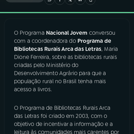
03
PROGRAMAÇÃO
O Programa
Nacional Jovem
conversou
04
PROGRAMAS
com a coordenadora do
Programa de
Bibliotecas Rurais Arca das Letras
, Maria
05
PODCASTS
Dione Ferreira, sobre as bibliotecas rurais
criadas pelo Ministério do
Desenvolvimento Agrário para que a
06
VIDEOCASTS
população rural no Brasil tenha mais
acesso a livros.
07
ÚLTIMAS
O Programa de Bibliotecas Rurais Arca
08
FESTIVAL DE MÚSICA
das Letras foi criado em 2003, com o
objetivo de incentivar a informação e a
leitura às comunidades mais carentes por
ACOMPANHE A RÁDIO NACIONAL