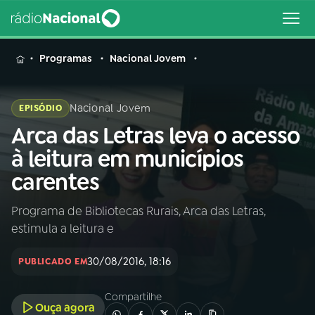
MENU
Programas
Nacional Jovem
Nacional Jovem
EPISÓDIO
Arca das Letras leva o acesso
Buscar
na
à leitura em municípios
Rádio
Buscar
carentes
Nacional
Programa de Bibliotecas Rurais, Arca das Letras,
AO VIVO
estimula a leitura e
01
INÍCIO
30/08/2016, 18:16
PUBLICADO EM
Compartilhe
02
A RÁDIO
Ouça agora