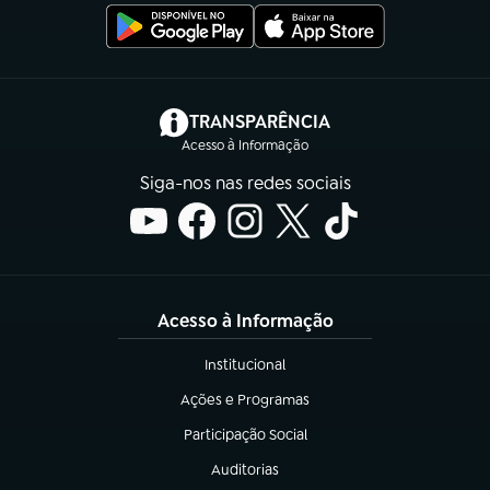
(abre em nova aba)
TRANSPARÊNCIA
Acesso à Informação
Siga-nos nas redes sociais
Acesso à Informação
Institucional
(abre em nova aba)
Ações e Programas
(abre em nova aba)
Participação Social
(abre em nova aba)
Auditorias
(abre em nova aba)