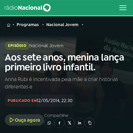
MENU
Programas
Nacional Jovem
Nacional Jovem
EPISÓDIO
Aos sete anos, menina lança
Buscar
na
primeiro livro infantil.
Rádio
Buscar
Nacional
Anna Rubi é incentivada pela mãe a criar histórias
diferentes e
AO VIVO
12/05/2014, 22:30
PUBLICADO EM
01
INÍCIO
Compartilhe
Ouça agora
02
A RÁDIO