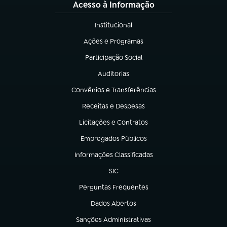
Acesso à Informação
Institucional
(abre em nova aba)
Ações e Programas
(abre em nova aba)
Participação Social
(abre em nova aba)
Auditorias
(abre em nova aba)
Convênios e Transferências
(abre em nova aba)
Receitas e Despesas
(abre em nova aba)
Licitações e Contratos
(abre em nova aba)
Empregados Públicos
(abre em nova aba)
Informações Classificadas
(abre em nova aba)
SIC
(abre em nova aba)
Perguntas Frequentes
(abre em nova aba)
Dados Abertos
(abre em nova aba)
Sanções Administrativas
(abre em nova aba)