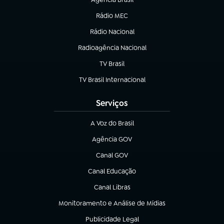
(abre em nova aba)
Rádio MEC
(abre em nova aba)
Rádio Nacional
Radioagência Nacional
(abre em nova aba)
TV Brasil
(abre em nova aba)
TV Brasil Internacional
(abre em nova aba)
Serviços
A Voz do Brasil
(abre em nova aba)
Agência GOV
(abre em nova aba)
Canal GOV
(abre em nova aba)
Canal Educação
(abre em nova aba)
Canal Libras
(abre em nova aba)
Monitoramento e Análise de Mídias
(abre em nova aba)
Publicidade Legal
(abre em nova aba)