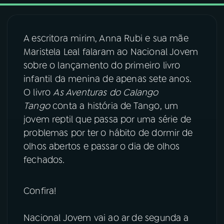
03
PROGRAMAÇÃO
A escritora mirim, Anna Rubi e sua mãe
Maristela Leal falaram ao Nacional Jovem
04
PROGRAMAS
sobre o lançamento do primeiro livro
infantil da menina de apenas sete anos.
05
PODCASTS
O livro
As Aventuras do Calango
Tango
conta a história de Tango, um
jovem reptil que passa por uma série de
06
VIDEOCASTS
problemas por ter o hábito de dormir de
olhos abertos e passar o dia de olhos
07
ÚLTIMAS
fechados.
08
FESTIVAL DE MÚSICA
Confira!
Nacional Jovem vai ao ar de segunda a
ACOMPANHE A RÁDIO NACIONAL