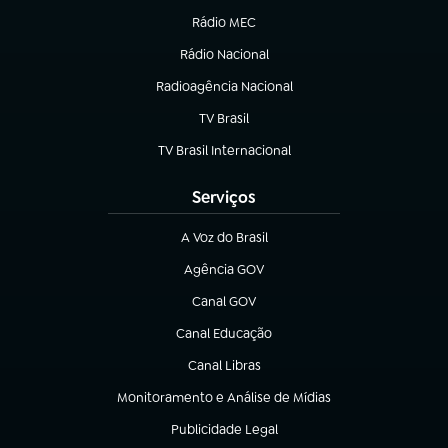
Rádio MEC
(abre em nova aba)
Rádio Nacional
Radioagência Nacional
(abre em nova aba)
TV Brasil
(abre em nova aba)
TV Brasil Internacional
(abre em nova aba)
Serviços
A Voz do Brasil
(abre em nova aba)
Agência GOV
(abre em nova aba)
Canal GOV
(abre em nova aba)
Canal Educação
(abre em nova aba)
Canal Libras
(abre em nova aba)
Monitoramento e Análise de Mídias
(abre em nova aba)
Publicidade Legal
(abre em nova aba)