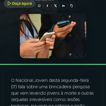
Ouça agora
03
PROGRAMAÇÃO
04
PROGRAMAS
05
PODCASTS
06
VIDEOCASTS
07
ÚLTIMAS
O Nacional Jovem desta segunda-feira
(17) fala sobre uma brincadeira perigosa
08
FESTIVAL DE MÚSICA
que vem levando jovens à morte e outras
sequelas irreversíveis como: lesões
ACOMPANHE A RÁDIO NACIONAL
toráxicas, traumas na cabeça e lesão