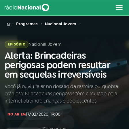
MENU
Programas
Nacional Jovem
Nacional Jovem
EPISÓDIO
Alerta: Brincadeiras
Buscar
na
perigosas podem resultar
Rádio
Buscar
em sequelas irreversíveis
Nacional
Você já ouviu falar no desafio da rasteira ou 'quebra-
AO VIVO
crânios'? Brincadeiras perigosas têm circulado pela
internet atraindo crianças e adolescentes
01
INÍCIO
17/02/2020, 19:00
NO AR EM
02
A RÁDIO
Compartilhe