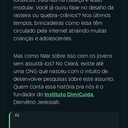
modular. Você já ouviu falar no desafio da
YouTube
Facebook
rasteira ou 'quebra-crânios'? Nos últimos
tempos, brincadeiras como essa têm
Instagram
X
circulado pela internet atraindo muitas
crianças e adolescentes.
TikTok
Mas como falar sobre isso com os jovens
sem assustá-los? No Ceará, existe até
uma ONG que nasceu com o intuito de
desenvolver pesquisas sobre este assunto.
Quem conta essa história pra nós é o
fundador do
Instituto DimiCuida
,
Demétrio Jereissati.