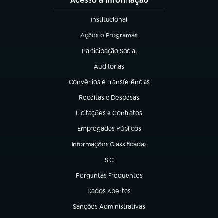
Acesso à Informação
Institucional
(abre em nova aba)
Ações e Programas
(abre em nova aba)
Participação Social
(abre em nova aba)
Auditorias
(abre em nova aba)
Convênios e Transferências
(abre em nova aba)
Receitas e Despesas
(abre em nova aba)
Licitações e Contratos
(abre em nova aba)
Empregados Públicos
(abre em nova aba)
Informações Classificadas
(abre em nova aba)
SIC
(abre em nova aba)
Perguntas Frequentes
(abre em nova aba)
Dados Abertos
(abre em nova aba)
Sanções Administrativas
(abre em nova aba)