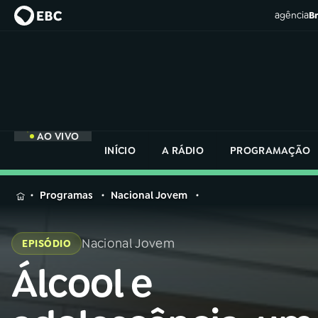
agência
Br
AO VIVO
INÍCIO
A RÁDIO
PROGRAMAÇÃO
MENU
Programas
Nacional Jovem
Buscar
na
Nacional Jovem
EPISÓDIO
Rádio
Buscar
Nacional
Álcool e
Buscar
na
Rádio
AO VIVO