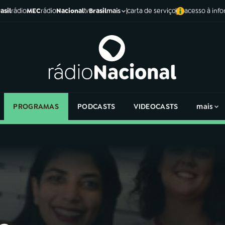
asil
rádio
MEC
rádio
Nacional
tv
Brasil
carta de serviço
acesso à inf
mais
PROGRAMAS
PODCASTS
VIDEOCASTS
mais