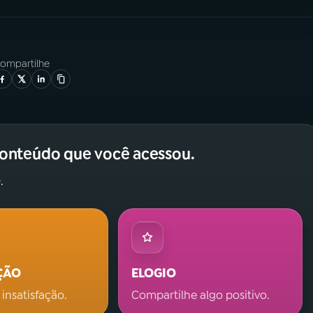
ompartilhe
conteúdo que você acessou.
.
ÇÃO
ELOGIO
 insatisfação.
Compartilhe algo positivo.