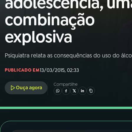
adolescência, um
Nacional
combinação
01
INÍCIO
explosiva
02
A RÁDIO
Psiquiatra relata as consequências do uso do álc
03
PROGRAMAÇÃO
13/03/2015, 02:33
PUBLICADO EM
04
PROGRAMAS
Compartilhe
Ouça agora
05
PODCASTS
06
VIDEOCASTS