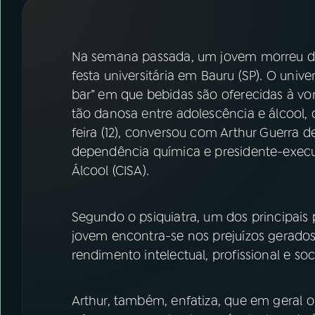
07
ÚLTIMAS
08
FESTIVAL DE MÚSICA
Na semana passada, um jovem morreu de
festa universitária em Bauru (SP). O unive
bar” em que bebidas são oferecidas à v
ACOMPANHE A RÁDIO NACIONAL
tão danosa entre adolescência e álcool
YouTube
Facebook
feira (12), conversou com Arthur Guerra d
dependência química e presidente-execu
Instagram
X
Álcool (CISA).
TikTok
Segundo o psiquiatra, um dos principais
jovem encontra-se nos prejuízos gerado
rendimento intelectual, profissional e so
Arthur, também, enfatiza, que em geral o