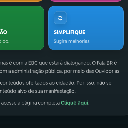
ÇÃO
SIMPLIFIQUE
dido.
Sugira melhorias.
 mas é com a EBC que estará dialogando. O Fala.BR é
m a administração pública, por meio das Ouvidorias.
 conteúdos ofertados ao cidadão. Por isso, não se
onteúdo alvo de sua manifestação.
Clique aqui
, acesse a página completa
.