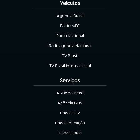
Veículos
Agência Brasil
(abre em nova aba)
Rádio MEC
(abre em nova aba)
Rádio Nacional
Radioagência Nacional
(abre em nova aba)
TV Brasil
(abre em nova aba)
TV Brasil Internacional
(abre em nova aba)
Serviços
A Voz do Brasil
(abre em nova aba)
Agência GOV
(abre em nova aba)
Canal GOV
(abre em nova aba)
Canal Educação
(abre em nova aba)
Canal Libras
(abre em nova aba)