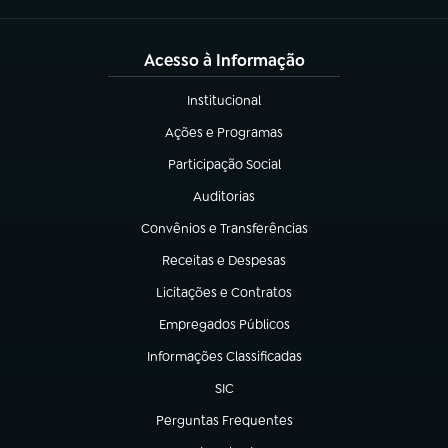
Acesso à Informação
Institucional
(abre em nova aba)
Ações e Programas
(abre em nova aba)
Participação Social
(abre em nova aba)
Auditorias
(abre em nova aba)
Convênios e Transferências
(abre em nova aba)
Receitas e Despesas
(abre em nova aba)
Licitações e Contratos
(abre em nova aba)
Empregados Públicos
(abre em nova aba)
Informações Classificadas
(abre em nova aba)
SIC
(abre em nova aba)
Perguntas Frequentes
(abre em nova aba)