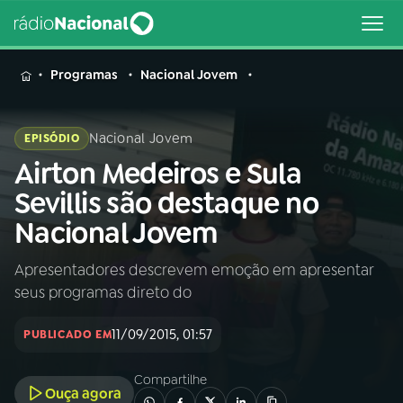
MENU
Programas
Nacional Jovem
Nacional Jovem
EPISÓDIO
Airton Medeiros e Sula
Buscar
na
Sevillis são destaque no
Rádio
Buscar
Nacional Jovem
Nacional
Apresentadores descrevem emoção em apresentar
AO VIVO
seus programas direto do
01
INÍCIO
11/09/2015, 01:57
PUBLICADO EM
Compartilhe
02
A RÁDIO
Ouça agora