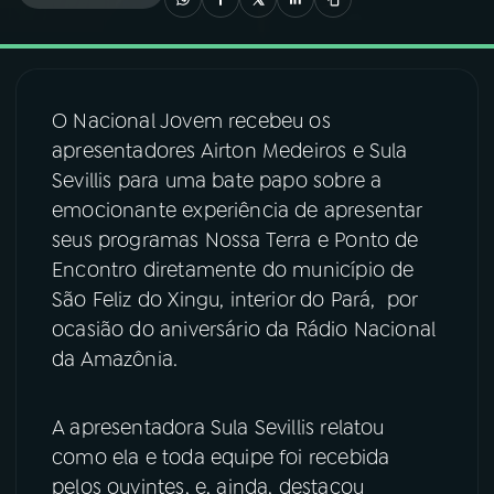
03
PROGRAMAÇÃO
O Nacional Jovem recebeu os
04
PROGRAMAS
apresentadores Airton Medeiros e Sula
Sevillis para uma bate papo sobre a
05
PODCASTS
emocionante experiência de apresentar
seus programas Nossa Terra e Ponto de
Encontro diretamente do município de
06
VIDEOCASTS
São Feliz do Xingu, interior do Pará, por
ocasião do aniversário da Rádio Nacional
07
ÚLTIMAS
da Amazônia.
08
FESTIVAL DE MÚSICA
A apresentadora Sula Sevillis relatou
como ela e toda equipe foi recebida
pelos ouvintes, e, ainda, destacou
ACOMPANHE A RÁDIO NACIONAL