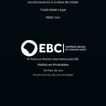
Monitoramento e Análise de Mídias
(abre em nova aba)
Publicidade Legal
(abre em nova aba)
Rádio Gov
(abre em nova aba)
© Todos os direitos reservados pela EBC
Política de Privacidade
(abre em nova aba)
Termos de uso
(abre em nova aba)
Preferências de privacidade