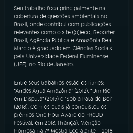
Seu trabalho foca principalmente na
YouTube
Facebook
cobertura de questões ambientais no
Brasil, onde contribui com publicações
Instagram
X
relevantes como o site ((o))eco, Repórter
Brasil, Agência Pública e Amazônia Real.
TikTok
Marcio é graduado em Ciências Sociais
pela Universidade Federal Fluminense
(UFF), no Rio de Janeiro.
Entre seus trabalhos estão os filmes:
“Andes Água Amazônia” (2012), “Um Rio
em Disputa” (2015) e “Sob a Pata do Boi”
(2018). Com os quais já conquistou os
prêmios One Hour Award do FReDD
Festival, em 2018, (França), Menção
Honrosa na 7ª Mostra Ecofalante – 2018