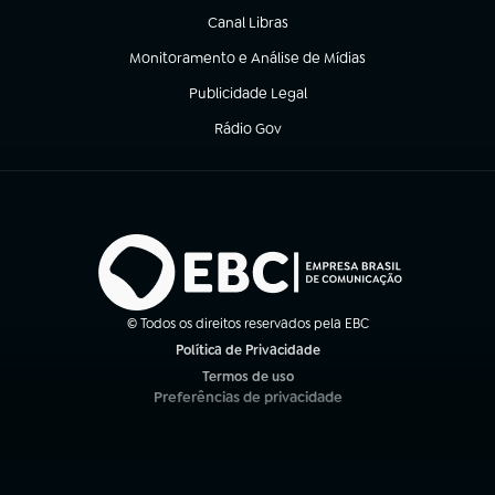
Canal Libras
(abre em nova aba)
Monitoramento e Análise de Mídias
(abre em nova aba)
Publicidade Legal
(abre em nova aba)
Rádio Gov
(abre em nova aba)
© Todos os direitos reservados pela EBC
Política de Privacidade
(abre em nova aba)
Termos de uso
(abre em nova aba)
Preferências de privacidade