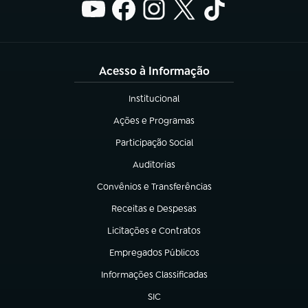
Acesso à Informação
Institucional
(abre em nova aba)
Ações e Programas
(abre em nova aba)
Participação Social
(abre em nova aba)
Auditorias
(abre em nova aba)
Convênios e Transferências
(abre em nova aba)
Receitas e Despesas
(abre em nova aba)
Licitações e Contratos
(abre em nova aba)
Empregados Públicos
(abre em nova aba)
Informações Classificadas
(abre em nova aba)
SIC
(abre em nova aba)