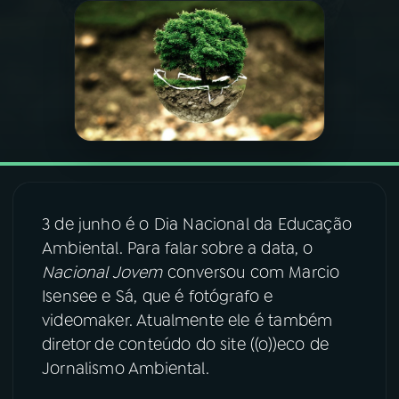
03
PROGRAMAÇÃO
04
PROGRAMAS
05
PODCASTS
06
VIDEOCASTS
3 de junho é o Dia Nacional da Educação
Ambiental. Para falar sobre a data, o
Nacional Jovem
conversou com Marcio
07
ÚLTIMAS
Isensee e Sá, que é fotógrafo e
videomaker. Atualmente ele é também
08
FESTIVAL DE MÚSICA
diretor de conteúdo do site ((o))eco de
Jornalismo Ambiental.
ACOMPANHE A RÁDIO NACIONAL