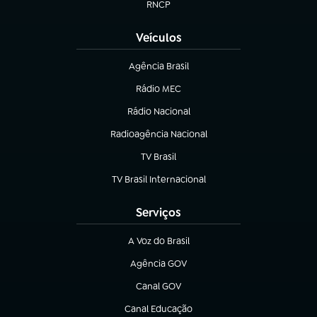
RNCP
(abre em nova aba)
Veículos
Agência Brasil
(abre em nova aba)
Rádio MEC
(abre em nova aba)
Rádio Nacional
Radioagência Nacional
(abre em nova aba)
TV Brasil
(abre em nova aba)
TV Brasil Internacional
(abre em nova aba)
Serviços
A Voz do Brasil
(abre em nova aba)
Agência GOV
(abre em nova aba)
Canal GOV
(abre em nova aba)
Canal Educação
(abre em nova aba)