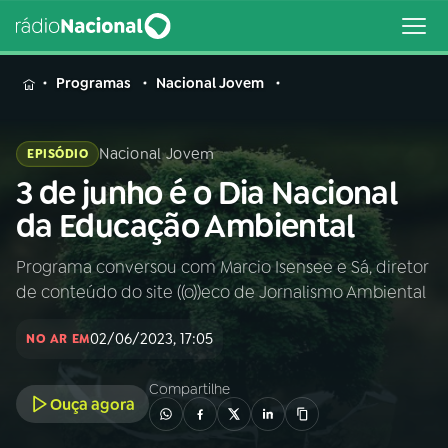
MENU
Programas
Nacional Jovem
Nacional Jovem
EPISÓDIO
3 de junho é o Dia Nacional
Buscar
na
da Educação Ambiental
Rádio
Buscar
Nacional
Programa conversou com Marcio Isensee e Sá, diretor
de conteúdo do site ((o))eco de Jornalismo Ambiental
AO VIVO
02/06/2023, 17:05
NO AR EM
01
INÍCIO
Compartilhe
Ouça agora
02
A RÁDIO