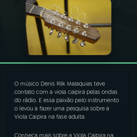
03
PROGRAMAÇÃO
04
PROGRAMAS
05
PODCASTS
06
VIDEOCASTS
O músico Denis Rilk Malaquias teve
contato com a viola caipira pelas ondas
07
ÚLTIMAS
do rádio. E essa paixão pelo instrumento
o levou a fazer uma pesquisa sobre a
08
FESTIVAL DE MÚSICA
Viola Caipira na fase adulta.
Conheça mais sobre a Viola Caipira na
ACOMPANHE A RÁDIO NACIONAL