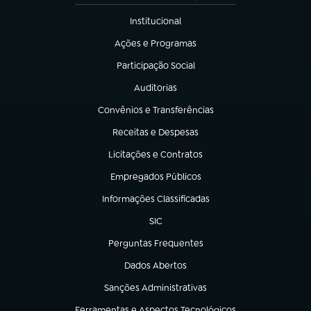
Institucional
(abre em nova aba)
Ações e Programas
(abre em nova aba)
Participação Social
(abre em nova aba)
Auditorias
(abre em nova aba)
Convênios e Transferências
(abre em nova aba)
Receitas e Despesas
(abre em nova aba)
Licitações e Contratos
(abre em nova aba)
Empregados Públicos
(abre em nova aba)
Informações Classificadas
(abre em nova aba)
SIC
(abre em nova aba)
Perguntas Frequentes
(abre em nova aba)
Dados Abertos
(abre em nova aba)
Sanções Administrativas
(abre em nova aba)
Ferramentas e Aspectos Tecnológicos