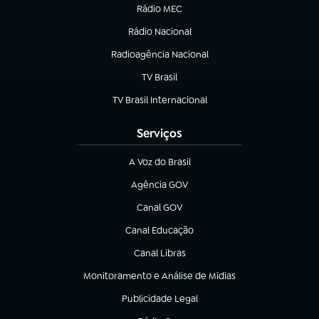
Rádio MEC
(abre em nova aba)
Rádio Nacional
Radioagência Nacional
(abre em nova aba)
TV Brasil
(abre em nova aba)
TV Brasil Internacional
(abre em nova aba)
Serviços
A Voz do Brasil
(abre em nova aba)
Agência GOV
(abre em nova aba)
Canal GOV
(abre em nova aba)
Canal Educação
(abre em nova aba)
Canal Libras
(abre em nova aba)
Monitoramento e Análise de Mídias
(abre em nova aba)
Publicidade Legal
(abre em nova aba)