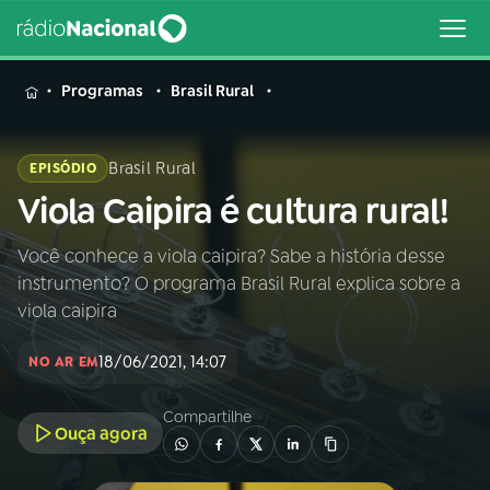
MENU
Programas
Brasil Rural
Brasil Rural
EPISÓDIO
Viola Caipira é cultura rural!
Buscar
na
Rádio
Você conhece a viola caipira? Sabe a história desse
Buscar
Nacional
instrumento? O programa Brasil Rural explica sobre a
viola caipira
AO VIVO
18/06/2021, 14:07
NO AR EM
01
INÍCIO
Compartilhe
Ouça agora
02
A RÁDIO