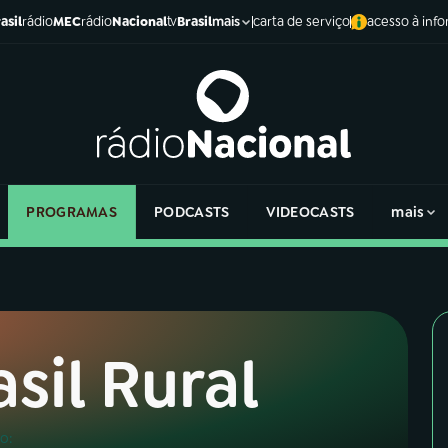
asil
rádio
MEC
rádio
Nacional
tv
Brasil
carta de serviço
acesso à inf
mais
PROGRAMAS
PODCASTS
VIDEOCASTS
mais
asil Rural
o: