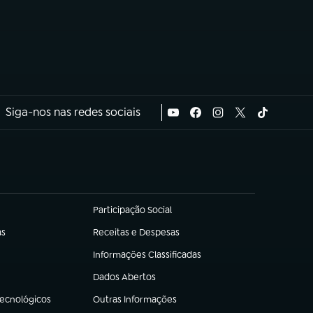
Siga-nos nas redes sociais
Participação Social
(abre em nova aba)
as
Receitas e Despesas
(abre em nova aba)
Informações Classificadas
(abre em nova aba)
Dados Abertos
(abre em nova aba)
Tecnológicos
Outras Informações
(abre em nova aba)