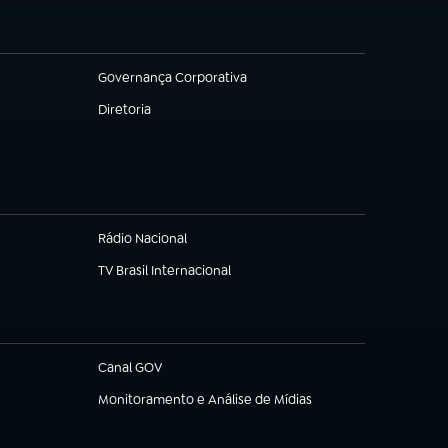
Governança Corporativa
(abre em nova aba)
Diretoria
(abre em nova aba)
Rádio Nacional
TV Brasil Internacional
(abre em nova aba)
Canal GOV
(abre em nova aba)
Monitoramento e Análise de Mídias
(abre em nova aba)