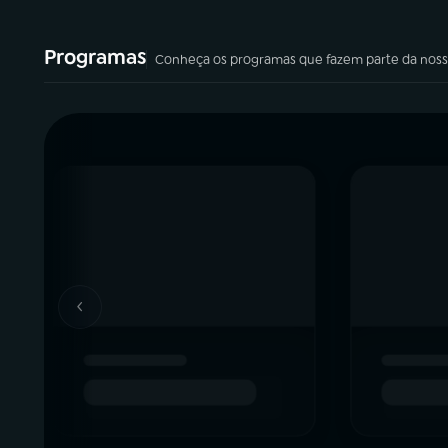
Use as setas esquerda e direita para navegar ent
Programas
Conheça os programas que fazem parte da noss
‹