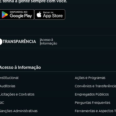
E tenha a gente sempre com você.
Acesso à
TRANSPARÊNCIA
abre em nova aba)
Informação
Acesso à Informação
Institucional
Ações e Programas
(abre em nova aba)
(abre em nova aba)
Auditorias
Convênios e Transferênci
(abre em nova aba)
(abre em nova aba)
Licitações e Contratos
Empregados Públicos
(abre em nova aba)
(abre em nova aba)
SIC
Perguntas Frequentes
(abre em nova aba)
(abre em nova aba)
Sanções Administrativas
Ferramentas e Aspectos 
(abre em nova aba)
(abre em nova aba)