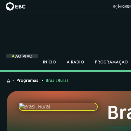
agência
Br
AO VIVO
INÍCIO
A RÁDIO
PROGRAMAÇÃO
MENU
Programas
Brasil Rural
Buscar
na
Rádio
Br
Buscar
Nacional
Buscar
na
Rádio
Apresentaçã
AO VIVO