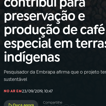
contribui para
Nacional
preservação e
01
INÍCIO
produção de café
02
A RÁDIO
especial em terra
03
PROGRAMAÇÃO
indígenas
04
PROGRAMAS
Pesquisador da Embrapa afirma que o projeto t
05
PODCASTS
sustentável
23/09/2019, 10:47
NO AR EM
06
VIDEOCASTS
Compartilhe
Ouça agora