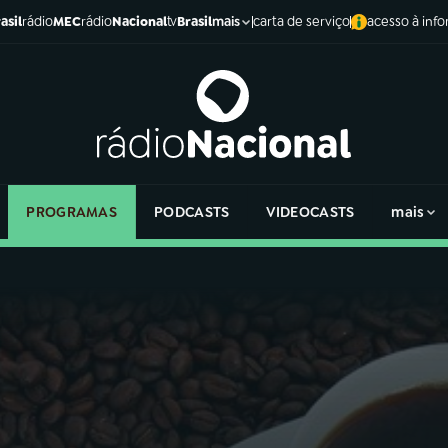
asil
rádio
MEC
rádio
Nacional
tv
Brasil
carta de serviço
acesso à inf
mais
PROGRAMAS
PODCASTS
VIDEOCASTS
mais