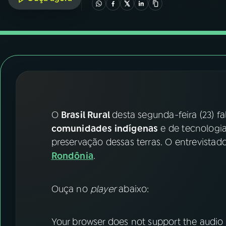
07
ÚLTIMAS
08
FESTIVAL DE MÚSICA
ACOMPANHE A RÁDIO NACIONAL
YouTube
Facebook
O
Brasil Rural
desta segunda-feira (23) f
Instagram
X
comunidades indígenas
e de tecnologia
TikTok
preservação dessas terras. O entrevistad
Rondônia
.
Ouça no
player
abaixo:
Your browser does not support the audio