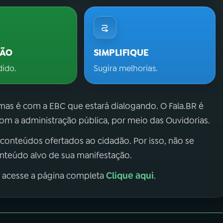
ÇÃO
SIMPLIFIQUE
dido.
Sugira melhorias.
 mas é com a EBC que estará dialogando. O Fala.BR é
m a administração pública, por meio das Ouvidorias.
 conteúdos ofertados ao cidadão. Por isso, não se
onteúdo alvo de sua manifestação.
Clique aqui
, acesse a página completa
.