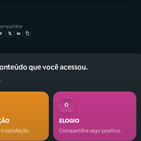
ompartilhe
conteúdo que você acessou.
.
ÇÃO
ELOGIO
 insatisfação.
Compartilhe algo positivo.