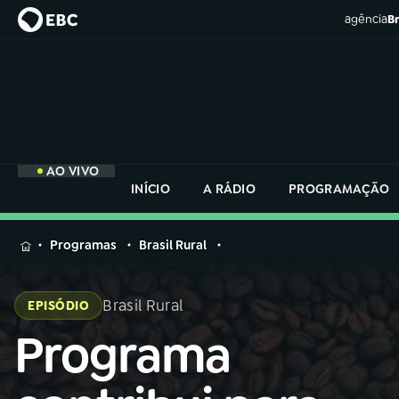
agência
Br
AO VIVO
INÍCIO
A RÁDIO
PROGRAMAÇÃO
MENU
Programas
Brasil Rural
Buscar
na
Brasil Rural
EPISÓDIO
Rádio
Buscar
Nacional
Programa
Buscar
na
Rádio
AO VIVO