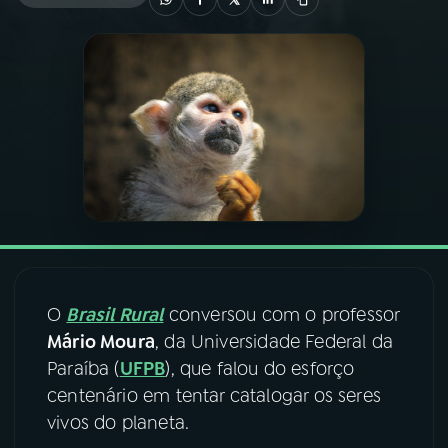
03
PROGRAMAÇÃO
04
PROGRAMAS
05
PODCASTS
06
VIDEOCASTS
O
Brasil Rural
conversou com o professor
07
ÚLTIMAS
Mário Moura
, da Universidade Federal da
Paraíba (
UFPB
), que falou do esforço
08
FESTIVAL DE MÚSICA
centenário em tentar catalogar os seres
vivos do planeta.
ACOMPANHE A RÁDIO NACIONAL