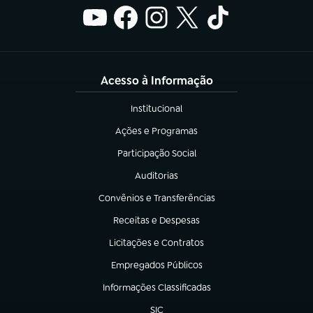
Acesso à Informação
Institucional
(abre em nova aba)
Ações e Programas
(abre em nova aba)
Participação Social
(abre em nova aba)
Auditorias
(abre em nova aba)
Convênios e Transferências
(abre em nova aba)
Receitas e Despesas
(abre em nova aba)
Licitações e Contratos
(abre em nova aba)
Empregados Públicos
(abre em nova aba)
Informações Classificadas
(abre em nova aba)
SIC