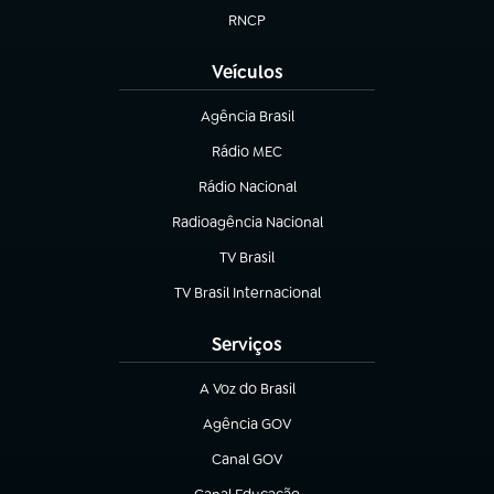
RNCP
(abre em nova aba)
Veículos
Agência Brasil
(abre em nova aba)
Rádio MEC
(abre em nova aba)
Rádio Nacional
Radioagência Nacional
(abre em nova aba)
TV Brasil
(abre em nova aba)
TV Brasil Internacional
(abre em nova aba)
Serviços
A Voz do Brasil
(abre em nova aba)
Agência GOV
(abre em nova aba)
Canal GOV
(abre em nova aba)