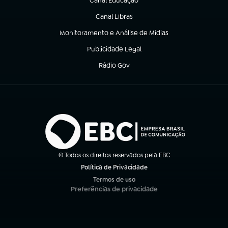
Canal Educação
(abre em nova aba)
Canal Libras
(abre em nova aba)
Monitoramento e Análise de Mídias
(abre em nova aba)
Publicidade Legal
(abre em nova aba)
Rádio Gov
(abre em nova aba)
© Todos os direitos reservados pela EBC
Política de Privacidade
(abre em nova aba)
Termos de uso
(abre em nova aba)
Preferências de privacidade