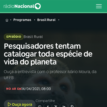
MENU
Programas
Brasil Rural
Brasil Rural
EPISÓDIO
Pesquisadores tentam
Buscar
na
catalogar toda espécie de
Rádio
Buscar
vida do planeta
Nacional
Ouça a entrevista com o professor Mário Moura, da
AO VIVO
UFPB
01
INÍCIO
14/04/2021, 08:00
NO AR EM
Compartilhe
02
A RÁDIO
Ouça agora