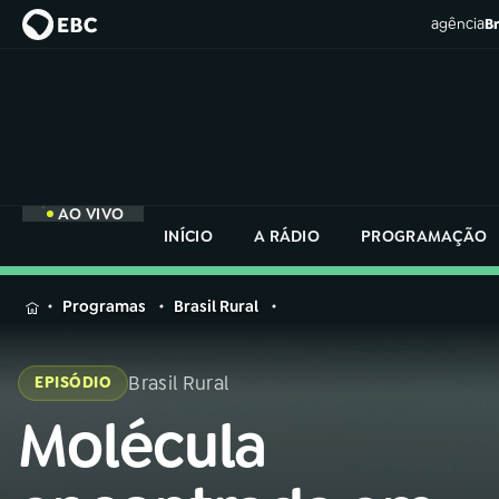
agência
Br
AO VIVO
INÍCIO
A RÁDIO
PROGRAMAÇÃO
MENU
Programas
Brasil Rural
Buscar
na
Brasil Rural
EPISÓDIO
Rádio
Buscar
Nacional
Molécula
Buscar
na
Rádio
AO VIVO