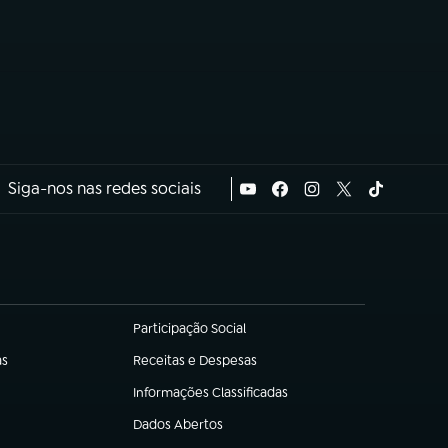
Siga-nos nas redes sociais
Participação Social
(abre em nova aba)
as
Receitas e Despesas
(abre em nova aba)
Informações Classificadas
(abre em nova aba)
Dados Abertos
(abre em nova aba)