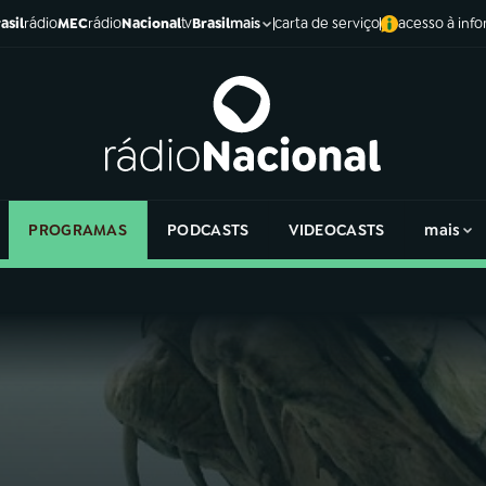
asil
rádio
MEC
rádio
Nacional
tv
Brasil
carta de serviço
acesso à inf
mais
PROGRAMAS
PODCASTS
VIDEOCASTS
mais