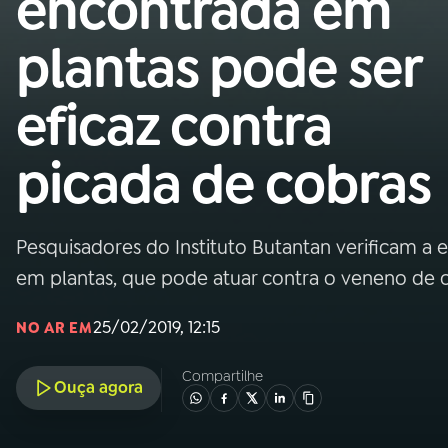
encontrada em
Nacional
plantas pode ser
01
INÍCIO
eficaz contra
02
A RÁDIO
picada de cobras
03
PROGRAMAÇÃO
Pesquisadores do Instituto Butantan verificam a 
04
PROGRAMAS
em plantas, que pode atuar contra o veneno de 
05
PODCASTS
25/02/2019, 12:15
NO AR EM
Compartilhe
Ouça agora
06
VIDEOCASTS