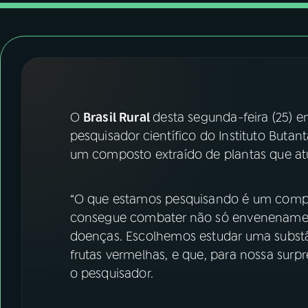
07
ÚLTIMAS
08
FESTIVAL DE MÚSICA
ACOMPANHE A RÁDIO NACIONAL
O
Brasil Rural
desta segunda-feira (25) e
YouTube
Facebook
pesquisador científico do Instituto Butan
um composto extraído de plantas que at
Instagram
X
TikTok
“O que estamos pesquisando é um compo
consegue combater não só envenenament
doenças. Escolhemos estudar uma subst
frutas vermelhas, e que, para nossa surpr
o pesquisador.