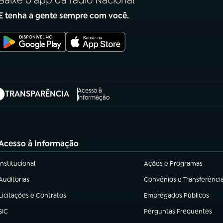
Baixe o app da rádio Nacional
E tenha a gente sempre com você.
Acesso à
TRANSPARÊNCIA
abre em nova aba)
Informação
Acesso à Informação
Institucional
Ações e Programas
(abre em nova aba)
(abre em nova aba)
Auditorias
Convênios e Transferênci
(abre em nova aba)
(abre em nova aba)
Licitações e Contratos
Empregados Públicos
(abre em nova aba)
(abre em nova aba)
SIC
Perguntas Frequentes
(abre em nova aba)
(abre em nova aba)