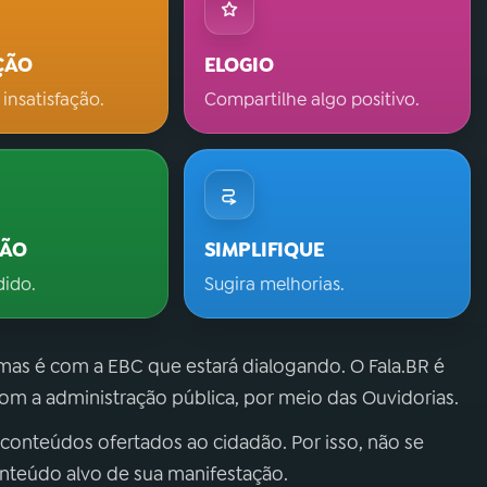
ÇÃO
ELOGIO
 insatisfação.
Compartilhe algo positivo.
ÇÃO
SIMPLIFIQUE
dido.
Sugira melhorias.
 mas é com a EBC que estará dialogando. O Fala.BR é
m a administração pública, por meio das Ouvidorias.
 conteúdos ofertados ao cidadão. Por isso, não se
onteúdo alvo de sua manifestação.