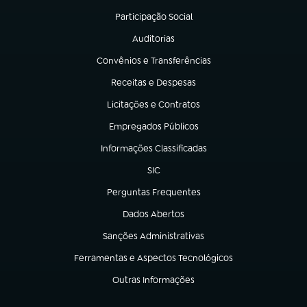
Participação Social
(abre em nova aba)
Auditorias
(abre em nova aba)
Convênios e Transferências
(abre em nova aba)
Receitas e Despesas
(abre em nova aba)
Licitações e Contratos
(abre em nova aba)
Empregados Públicos
(abre em nova aba)
Informações Classificadas
(abre em nova aba)
SIC
(abre em nova aba)
Perguntas Frequentes
(abre em nova aba)
Dados Abertos
(abre em nova aba)
Sanções Administrativas
(abre em nova aba)
Ferramentas e Aspectos Tecnológicos
(abre em nova aba)
Outras Informações
(abre em nova aba)