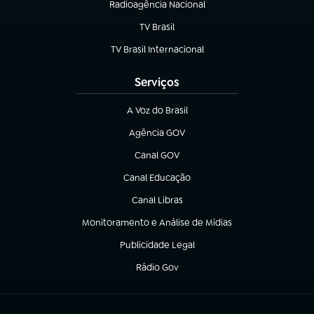
Radioagência Nacional
(abre em nova aba)
TV Brasil
(abre em nova aba)
TV Brasil Internacional
(abre em nova aba)
Serviços
A Voz do Brasil
(abre em nova aba)
Agência GOV
(abre em nova aba)
Canal GOV
(abre em nova aba)
Canal Educação
(abre em nova aba)
Canal Libras
(abre em nova aba)
Monitoramento e Análise de Mídias
(abre em nova aba)
Publicidade Legal
(abre em nova aba)
Rádio Gov
(abre em nova aba)