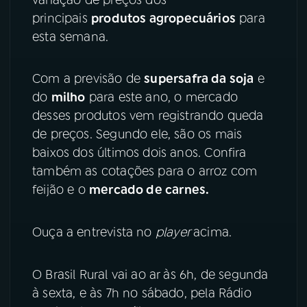
principais
produtos agropecuários
para
YouTube
Facebook
esta semana.
Instagram
X
Com a previsão de
supersafra da soja
e
TikTok
do
milho
para este ano, o mercado
desses produtos vem registrando queda
de preços. Segundo ele, são os mais
baixos dos últimos dois anos. Confira
também as cotações para o arroz com
feijão e o
mercado de carnes.
Ouça a entrevista no
player
acima.
O Brasil Rural vai ao ar às 6h, de segunda
à sexta, e às 7h no sábado, pela Rádio