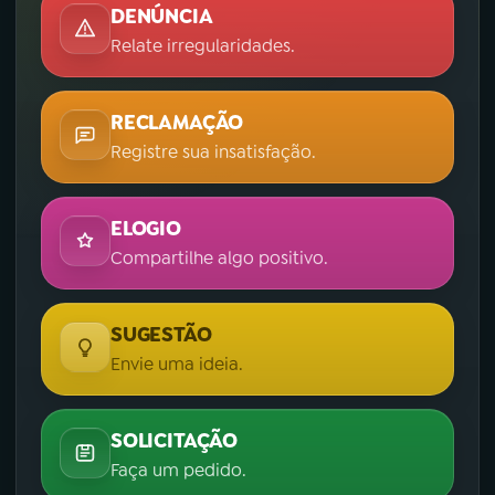
DENÚNCIA
Relate irregularidades.
RECLAMAÇÃO
Registre sua insatisfação.
ELOGIO
Compartilhe algo positivo.
SUGESTÃO
Envie uma ideia.
SOLICITAÇÃO
Faça um pedido.