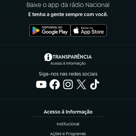
Baixe o app da rádio Nacional
E tenha a gente sempre com você.
(abre em nova aba)
TRANSPARÊNCIA
Acesso à Informação
Siga-nos nas redes sociais
Acesso à Informação
Institucional
(abre em nova aba)
Ações e Programas
(abre em nova aba)