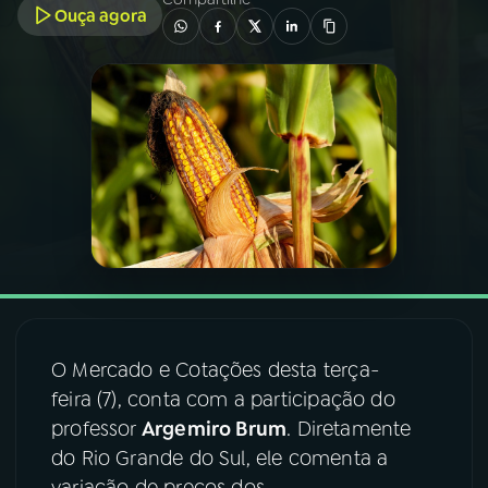
Ouça agora
03
PROGRAMAÇÃO
04
PROGRAMAS
05
PODCASTS
06
VIDEOCASTS
07
ÚLTIMAS
O Mercado e Cotações desta terça-
feira (7), conta com a participação do
08
FESTIVAL DE MÚSICA
professor
Argemiro Brum
. Diretamente
do Rio Grande do Sul, ele comenta a
ACOMPANHE A RÁDIO NACIONAL
variação de preços dos