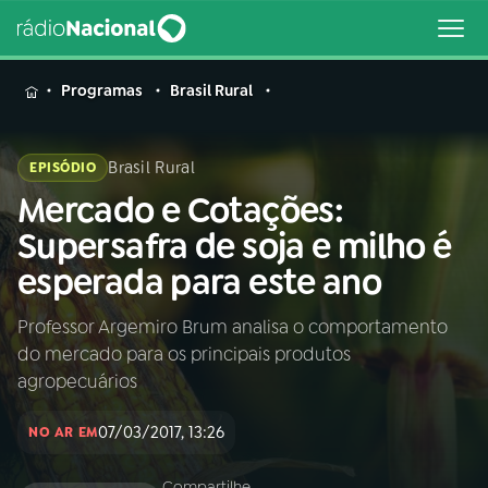
MENU
Programas
Brasil Rural
Brasil Rural
EPISÓDIO
Mercado e Cotações:
Buscar
na
Supersafra de soja e milho é
Rádio
Buscar
esperada para este ano
Nacional
Professor Argemiro Brum analisa o comportamento
AO VIVO
do mercado para os principais produtos
agropecuários
01
INÍCIO
07/03/2017, 13:26
NO AR EM
02
A RÁDIO
Compartilhe