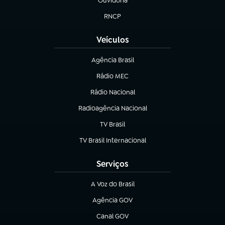
Ouvidoria
(abre em nova aba)
RNCP
(abre em nova aba)
Veículos
Agência Brasil
(abre em nova aba)
Rádio MEC
(abre em nova aba)
Rádio Nacional
Radioagência Nacional
(abre em nova aba)
TV Brasil
(abre em nova aba)
TV Brasil Internacional
(abre em nova aba)
Serviços
A Voz do Brasil
(abre em nova aba)
Agência GOV
(abre em nova aba)
Canal GOV
(abre em nova aba)