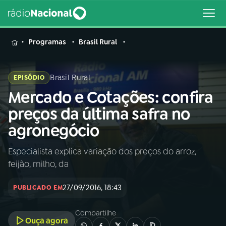
MENU
Programas
Brasil Rural
Brasil Rural
EPISÓDIO
Mercado e Cotações: confira
Buscar
na
preços da última safra no
Rádio
Buscar
agronegócio
Nacional
Especialista explica variação dos preços do arroz,
AO VIVO
feijão, milho, da
01
INÍCIO
27/09/2016, 18:43
PUBLICADO EM
Compartilhe
02
A RÁDIO
Ouça agora