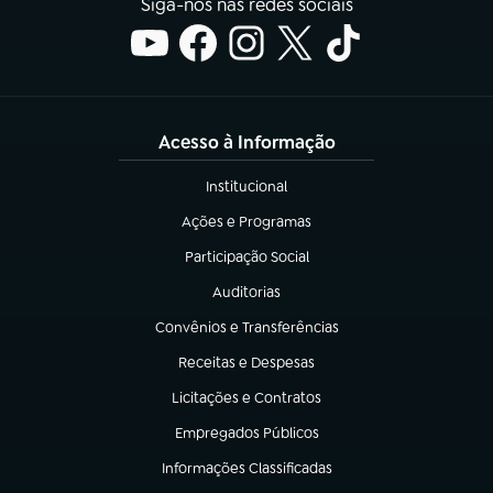
Siga-nos nas redes sociais
Acesso à Informação
Institucional
(abre em nova aba)
Ações e Programas
(abre em nova aba)
Participação Social
(abre em nova aba)
Auditorias
(abre em nova aba)
Convênios e Transferências
(abre em nova aba)
Receitas e Despesas
(abre em nova aba)
Licitações e Contratos
(abre em nova aba)
Empregados Públicos
(abre em nova aba)
Informações Classificadas
(abre em nova aba)