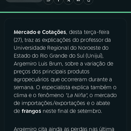
03
PROGRAMAÇÃO
Mercado e Cotações
, desta terça-feira
04
PROGRAMAS
(27), traz as explicações do professor da
Universidade Regional do Noroeste do
05
PODCASTS
Estado do Rio Grande do Sul (Unijuí),
Argemiro Luis Brum, sobre a variação de
preços dos principais produtos
06
VIDEOCASTS
agropecuários que ocorreram durante a
semana. O especialista explica também o
07
ÚLTIMAS
clima e o fenômeno
"La Niña"
, o mercado
de importações/exportações e o abate
de
frangos
neste final de setembro.
08
FESTIVAL DE MÚSICA
Argemiro cita ainda as perdas nas última
ACOMPANHE A RÁDIO NACIONAL