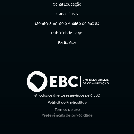
Canal Educação
(abre em nova aba)
Canal Libras
(abre em nova aba)
Monitoramento e Análise de Mídias
(abre em nova aba)
Publicidade Legal
(abre em nova aba)
Rádio Gov
(abre em nova aba)
© Todos os direitos reservados pela EBC
Política de Privacidade
(abre em nova aba)
Termos de uso
(abre em nova aba)
Preferências de privacidade