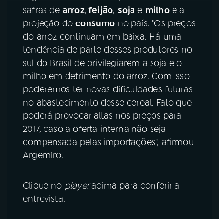
safras de
arroz
,
feijão
,
soja
e
milho
e a
YouTube
Facebook
projeção do
consumo
no país. "Os preços
do arroz continuam em baixa. Há uma
Instagram
X
tendência de parte desses produtores no
sul do Brasil de privilegiarem a soja e o
TikTok
milho em detrimento do arroz. Com isso
poderemos ter novas dificuldades futuras
no abastecimento desse cereal. Fato que
poderá provocar altas nos preços para
2017, caso a oferta interna não seja
compensada pelas importações", afirmou
Argemiro.
Clique no
player
acima para conferir a
entrevista.