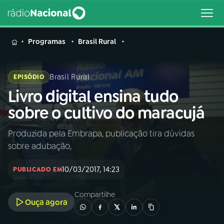
MENU
Programas
Brasil Rural
Brasil Rural
EPISÓDIO
Livro digital ensina tudo
Buscar
na
sobre o cultivo do maracujá
Rádio
Buscar
Nacional
Produzida pela Embrapa, publicação tira dúvidas
sobre adubação,
AO VIVO
10/03/2017, 14:23
PUBLICADO EM
01
INÍCIO
Compartilhe
Ouça agora
02
A RÁDIO