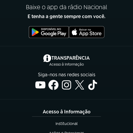
Baixe o app da rádio Nacional
E tenha a gente sempre com você.
(abre em nova aba)
TRANSPARÊNCIA
Acesso à Informação
Siga-nos nas redes sociais
Acesso à Informação
Institucional
(abre em nova aba)