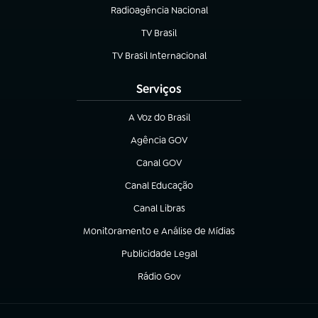
Radioagência Nacional
(abre em nova aba)
TV Brasil
(abre em nova aba)
TV Brasil Internacional
(abre em nova aba)
Serviços
A Voz do Brasil
(abre em nova aba)
Agência GOV
(abre em nova aba)
Canal GOV
(abre em nova aba)
Canal Educação
(abre em nova aba)
Canal Libras
(abre em nova aba)
Monitoramento e Análise de Mídias
(abre em nova aba)
Publicidade Legal
(abre em nova aba)
Rádio Gov
(abre em nova aba)