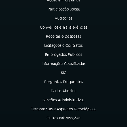
Ações e Programas
(abre em nova aba)
Participação Social
(abre em nova aba)
Auditorias
(abre em nova aba)
Convênios e Transferências
(abre em nova aba)
Receitas e Despesas
(abre em nova aba)
Licitações e Contratos
(abre em nova aba)
Empregados Públicos
(abre em nova aba)
Informações Classificadas
(abre em nova aba)
SIC
(abre em nova aba)
Perguntas Frequentes
(abre em nova aba)
Dados Abertos
(abre em nova aba)
Sanções Administrativas
(abre em nova aba)
Ferramentas e Aspectos Tecnológicos
(abre em nova aba)
Outras Informações
(abre em nova aba)