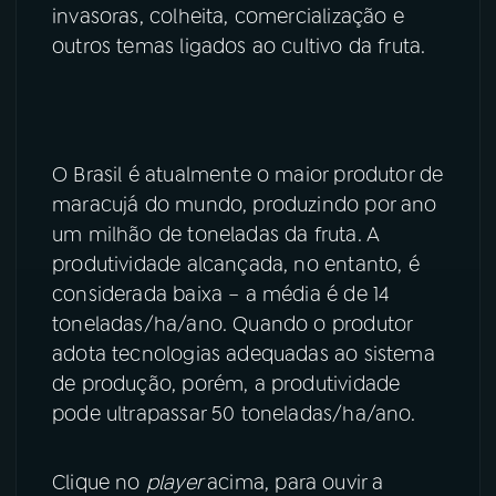
invasoras, colheita, comercialização e
YouTube
Facebook
outros temas ligados ao cultivo da fruta.
Instagram
X
TikTok
O Brasil é atualmente o maior produtor de
maracujá do mundo, produzindo por ano
um milhão de toneladas da fruta. A
produtividade alcançada, no entanto, é
considerada baixa – a média é de 14
toneladas/ha/ano. Quando o produtor
adota tecnologias adequadas ao sistema
de produção, porém, a produtividade
pode ultrapassar 50 toneladas/ha/ano.
Clique no
player
acima, para ouvir a