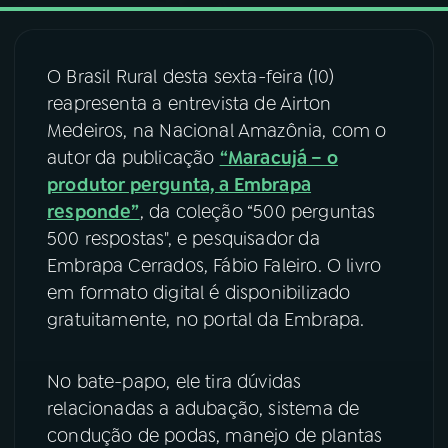
03
PROGRAMAÇÃO
O Brasil Rural desta sexta-feira (10)
reapresenta a entrevista de Airton
04
PROGRAMAS
Medeiros, na Nacional Amazônia, com o
autor da publicação
“Maracujá – o
05
PODCASTS
produtor pergunta, a Embrapa
responde”
, da coleção “500 perguntas
500 respostas", e pesquisador da
06
VIDEOCASTS
Embrapa Cerrados, Fábio Faleiro. O livro
em formato digital é disponibilizado
07
ÚLTIMAS
gratuitamente, no portal da Embrapa.
08
FESTIVAL DE MÚSICA
No bate-papo, ele tira dúvidas
relacionadas a adubação, sistema de
condução de podas, manejo de plantas
ACOMPANHE A RÁDIO NACIONAL