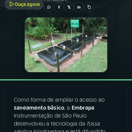
Ouça agora
03
PROGRAMAÇÃO
04
PROGRAMAS
05
PODCASTS
06
VIDEOCASTS
07
ÚLTIMAS
Como forma de ampliar o acesso ao
saneamento básico
, a
Embrapa
08
FESTIVAL DE MÚSICA
Instrumentação de São Paulo
desenvolveu a tecnologia da
fossa
ACOMPANHE A RÁDIO NACIONAL
séptica biodigestora
e está difundido