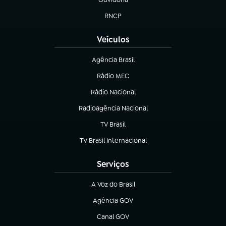
(abre em nova aba)
RNCP
(abre em nova aba)
Veículos
Agência Brasil
(abre em nova aba)
Rádio MEC
(abre em nova aba)
Rádio Nacional
Radioagência Nacional
(abre em nova aba)
TV Brasil
(abre em nova aba)
TV Brasil Internacional
(abre em nova aba)
Serviços
A Voz do Brasil
(abre em nova aba)
Agência GOV
(abre em nova aba)
Canal GOV
(abre em nova aba)