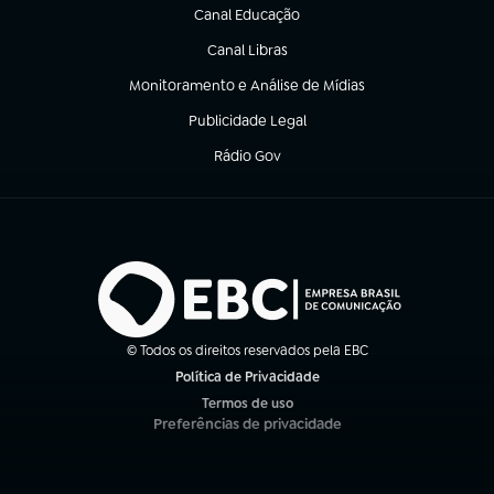
Canal Educação
(abre em nova aba)
Canal Libras
(abre em nova aba)
Monitoramento e Análise de Mídias
(abre em nova aba)
Publicidade Legal
(abre em nova aba)
Rádio Gov
(abre em nova aba)
© Todos os direitos reservados pela EBC
Política de Privacidade
(abre em nova aba)
Termos de uso
(abre em nova aba)
Preferências de privacidade