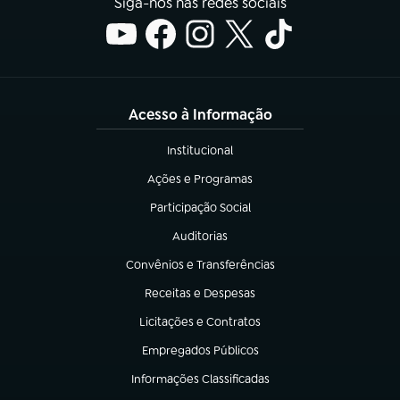
Siga-nos nas redes sociais
Acesso à Informação
Institucional
(abre em nova aba)
Ações e Programas
(abre em nova aba)
Participação Social
(abre em nova aba)
Auditorias
(abre em nova aba)
Convênios e Transferências
(abre em nova aba)
Receitas e Despesas
(abre em nova aba)
Licitações e Contratos
(abre em nova aba)
Empregados Públicos
(abre em nova aba)
Informações Classificadas
(abre em nova aba)