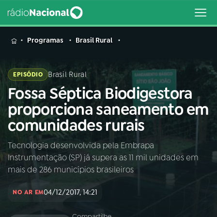
MENU
Programas
Brasil Rural
Brasil Rural
EPISÓDIO
Fossa Séptica Biodigestora
Buscar
na
proporciona saneamento em
Rádio
Buscar
comunidades rurais
Nacional
Tecnologia desenvolvida pela Embrapa
AO VIVO
Instrumentação (SP) já supera as 11 mil unidades em
mais de 286 municípios brasileiros
01
INÍCIO
04/12/2017, 14:21
NO AR EM
02
A RÁDIO
Compartilhe