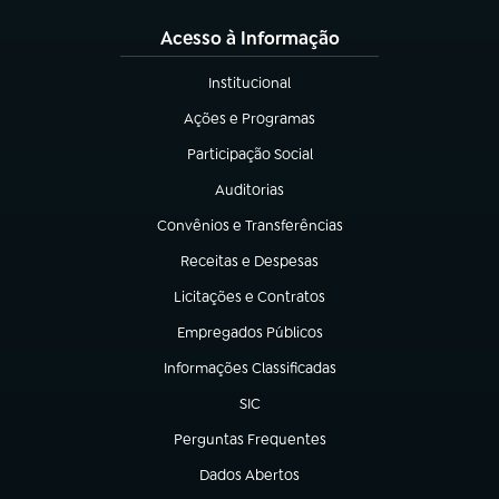
Acesso à Informação
Institucional
(abre em nova aba)
Ações e Programas
(abre em nova aba)
Participação Social
(abre em nova aba)
Auditorias
(abre em nova aba)
Convênios e Transferências
(abre em nova aba)
Receitas e Despesas
(abre em nova aba)
Licitações e Contratos
(abre em nova aba)
Empregados Públicos
(abre em nova aba)
Informações Classificadas
(abre em nova aba)
SIC
(abre em nova aba)
Perguntas Frequentes
(abre em nova aba)
Dados Abertos
(abre em nova aba)