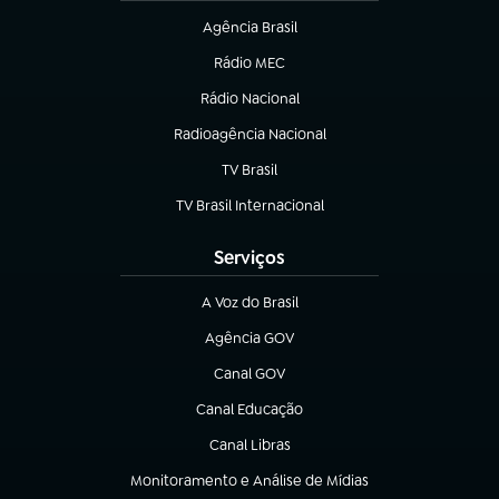
Agência Brasil
(abre em nova aba)
Rádio MEC
(abre em nova aba)
Rádio Nacional
Radioagência Nacional
(abre em nova aba)
TV Brasil
(abre em nova aba)
TV Brasil Internacional
(abre em nova aba)
Serviços
A Voz do Brasil
(abre em nova aba)
Agência GOV
(abre em nova aba)
Canal GOV
(abre em nova aba)
Canal Educação
(abre em nova aba)
Canal Libras
(abre em nova aba)
Monitoramento e Análise de Mídias
(abre em nova aba)