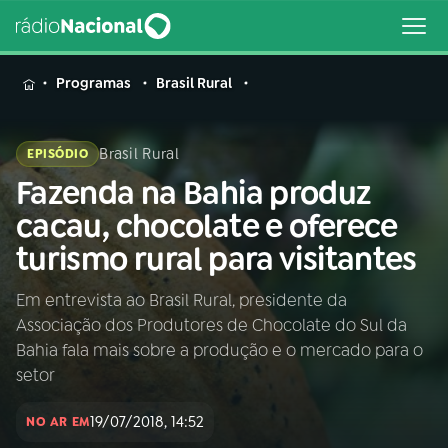
MENU
Programas
Brasil Rural
Brasil Rural
EPISÓDIO
Fazenda na Bahia produz
Buscar
na
cacau, chocolate e oferece
Rádio
Buscar
turismo rural para visitantes
Nacional
Em entrevista ao Brasil Rural, presidente da
AO VIVO
Associação dos Produtores de Chocolate do Sul da
Bahia fala mais sobre a produção e o mercado para o
01
INÍCIO
setor
19/07/2018, 14:52
NO AR EM
02
A RÁDIO