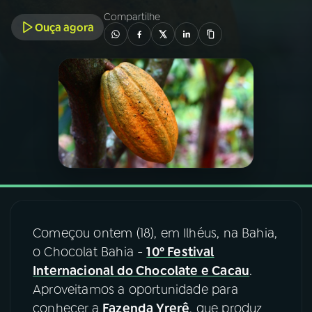
Compartilhe
Ouça agora
03
PROGRAMAÇÃO
04
PROGRAMAS
05
PODCASTS
06
VIDEOCASTS
07
ÚLTIMAS
Começou ontem (18), em Ilhéus, na Bahia,
o Chocolat Bahia -
10º Festival
08
FESTIVAL DE MÚSICA
Internacional do Chocolate e Cacau
.
Aproveitamos a oportunidade para
conhecer a
Fazenda Yrerê
, que produz
ACOMPANHE A RÁDIO NACIONAL