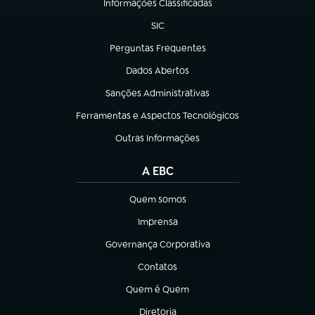
Informações Classificadas
(abre em nova aba)
SIC
(abre em nova aba)
Perguntas Frequentes
(abre em nova aba)
Dados Abertos
(abre em nova aba)
Sanções Administrativas
(abre em nova aba)
Ferramentas e Aspectos Tecnológicos
(abre em nova aba)
Outras Informações
(abre em nova aba)
A EBC
Quem somos
(abre em nova aba)
Imprensa
(abre em nova aba)
Governança Corporativa
(abre em nova aba)
Contatos
(abre em nova aba)
Quem é Quem
(abre em nova aba)
Diretoria