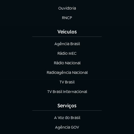
(abre em nova aba)
Ouvidoria
(abre em nova aba)
RNCP
(abre em nova aba)
Veículos
Agência Brasil
(abre em nova aba)
Rádio MEC
(abre em nova aba)
Rádio Nacional
Radioagência Nacional
(abre em nova aba)
TV Brasil
(abre em nova aba)
TV Brasil Internacional
(abre em nova aba)
Serviços
A Voz do Brasil
(abre em nova aba)
Agência GOV
(abre em nova aba)