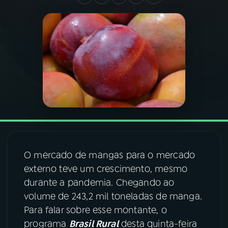
03
PROGRAMAÇÃO
04
PROGRAMAS
05
PODCASTS
06
VIDEOCASTS
O mercado de mangas para o mercado
07
ÚLTIMAS
externo teve um crescimento, mesmo
durante a pandemia. Chegando ao
08
FESTIVAL DE MÚSICA
volume de 243,2 mil toneladas de manga.
Para falar sobre esse montante, o
programa
Brasil Rural
desta quinta-feira
ACOMPANHE A RÁDIO NACIONAL