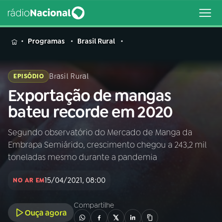
MENU
Programas
Brasil Rural
Brasil Rural
EPISÓDIO
Exportação de mangas
Buscar
na
bateu recorde em 2020
Rádio
Buscar
Nacional
Segundo observatório do Mercado de Manga da
Embrapa Semiárido, crescimento chegou a 243,2 mil
AO VIVO
toneladas mesmo durante a pandemia
15/04/2021, 08:00
01
INÍCIO
NO AR EM
Compartilhe
Ouça agora
02
A RÁDIO