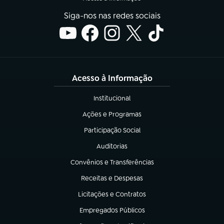
Siga-nos nas redes sociais
Acesso à Informação
Institucional
(abre em nova aba)
Ações e Programas
(abre em nova aba)
Participação Social
(abre em nova aba)
Auditorias
(abre em nova aba)
Convênios e Transferências
(abre em nova aba)
Receitas e Despesas
(abre em nova aba)
Licitações e Contratos
(abre em nova aba)
Empregados Públicos
(abre em nova aba)