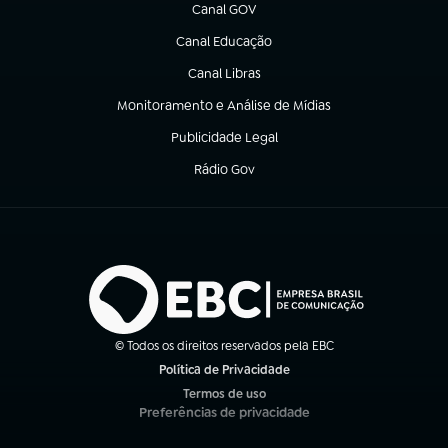
Canal GOV
(abre em nova aba)
Canal Educação
(abre em nova aba)
Canal Libras
(abre em nova aba)
Monitoramento e Análise de Mídias
(abre em nova aba)
Publicidade Legal
(abre em nova aba)
Rádio Gov
(abre em nova aba)
© Todos os direitos reservados pela EBC
Política de Privacidade
(abre em nova aba)
Termos de uso
(abre em nova aba)
Preferências de privacidade