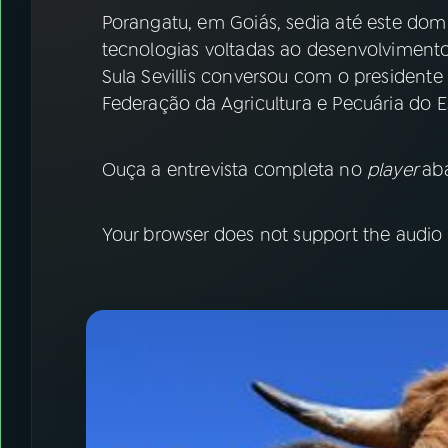
07
ÚLTIMAS
Porangatu, em Goiás, sedia até este dom
tecnologias voltadas ao desenvolvimento
08
FESTIVAL DE MÚSICA
Sula Sevillis conversou com o president
Federação da Agricultura e Pecuária do E
ACOMPANHE A RÁDIO NACIONAL
Ouça a entrevista completa no
player
ab
YouTube
Facebook
Instagram
X
Your browser does not support the audio
TikTok