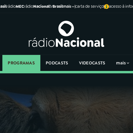
asil
rádio
MEC
rádio
Nacional
tv
Brasil
carta de serviço
acesso à inf
mais
PROGRAMAS
PODCASTS
VIDEOCASTS
mais