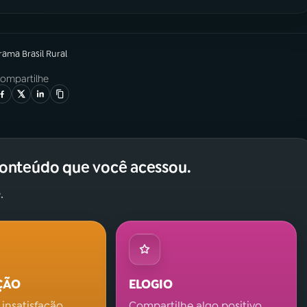
grama
Brasil Rural
ompartilhe
conteúdo que você acessou.
.
ÇÃO
ELOGIO
 insatisfação.
Compartilhe algo positivo.