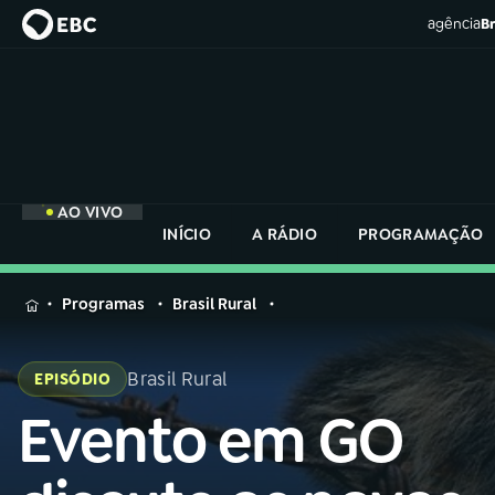
agência
Br
AO VIVO
INÍCIO
A RÁDIO
PROGRAMAÇÃO
MENU
Programas
Brasil Rural
Buscar
na
Brasil Rural
EPISÓDIO
Rádio
Buscar
Nacional
Evento em GO
Buscar
na
Rádio
AO VIVO