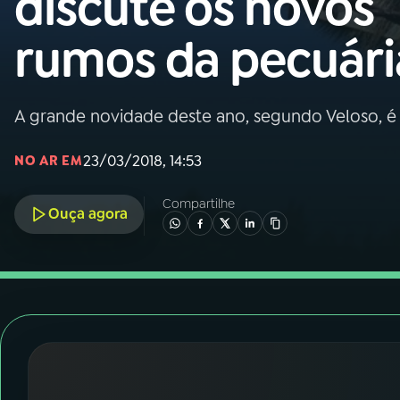
discute os novos
Nacional
rumos da pecuári
01
INÍCIO
02
A RÁDIO
A grande novidade deste ano, segundo Veloso, 
23/03/2018, 14:53
NO AR EM
03
PROGRAMAÇÃO
Compartilhe
Ouça agora
04
PROGRAMAS
05
PODCASTS
06
VIDEOCASTS