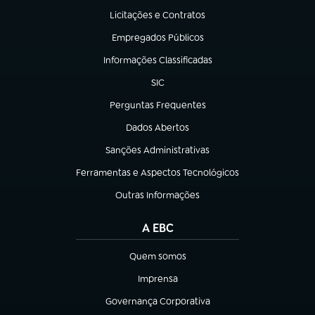
Licitações e Contratos
(abre em nova aba)
Empregados Públicos
(abre em nova aba)
Informações Classificadas
(abre em nova aba)
SIC
(abre em nova aba)
Perguntas Frequentes
(abre em nova aba)
Dados Abertos
(abre em nova aba)
Sanções Administrativas
(abre em nova aba)
Ferramentas e Aspectos Tecnológicos
(abre em nova aba)
Outras Informações
(abre em nova aba)
A EBC
Quem somos
(abre em nova aba)
Imprensa
(abre em nova aba)
Governança Corporativa
(abre em nova aba)