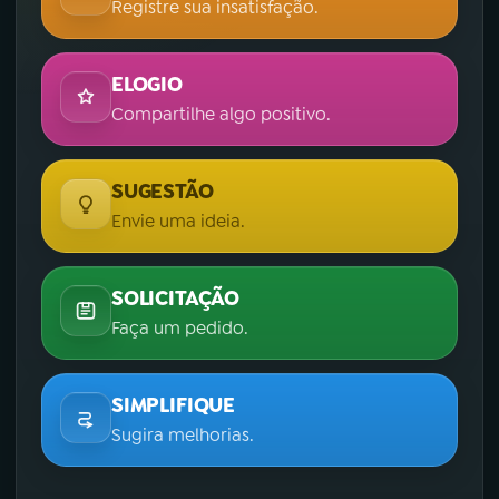
Registre sua insatisfação.
ELOGIO
Compartilhe algo positivo.
SUGESTÃO
Envie uma ideia.
SOLICITAÇÃO
Faça um pedido.
SIMPLIFIQUE
Sugira melhorias.