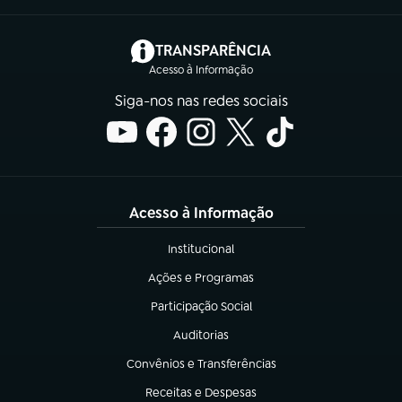
(abre em nova aba)
TRANSPARÊNCIA
Acesso à Informação
Siga-nos nas redes sociais
Acesso à Informação
Institucional
(abre em nova aba)
Ações e Programas
(abre em nova aba)
Participação Social
(abre em nova aba)
Auditorias
(abre em nova aba)
Convênios e Transferências
(abre em nova aba)
Receitas e Despesas
(abre em nova aba)