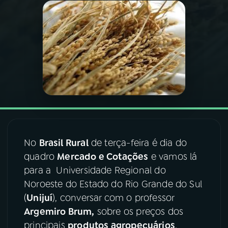
03
PROGRAMAÇÃO
04
PROGRAMAS
05
PODCASTS
06
VIDEOCASTS
No
Brasil Rural
de terça-feira é dia do
quadro
Mercado e Cotações
e vamos lá
07
ÚLTIMAS
para a Universidade Regional do
Noroeste do Estado do Rio Grande do Sul
08
FESTIVAL DE MÚSICA
(
Unijuí
), conversar com o professor
Argemiro Brum,
sobre os preços dos
principais
produtos agropecuários
.
ACOMPANHE A RÁDIO NACIONAL