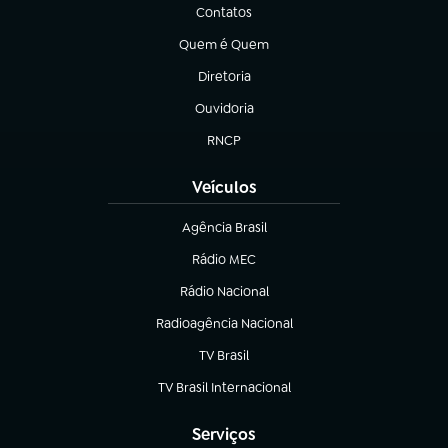
Contatos
(abre em nova aba)
Quem é Quem
(abre em nova aba)
Diretoria
(abre em nova aba)
Ouvidoria
(abre em nova aba)
RNCP
(abre em nova aba)
Veículos
Agência Brasil
(abre em nova aba)
Rádio MEC
(abre em nova aba)
Rádio Nacional
Radioagência Nacional
(abre em nova aba)
TV Brasil
(abre em nova aba)
TV Brasil Internacional
(abre em nova aba)
Serviços