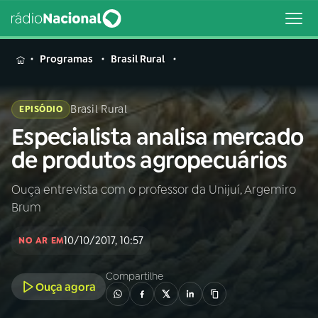
MENU
Programas
Brasil Rural
Brasil Rural
EPISÓDIO
Especialista analisa mercado
Buscar
na
de produtos agropecuários
Rádio
Buscar
Nacional
Ouça entrevista com o professor da Unijuí, Argemiro
Brum
AO VIVO
10/10/2017, 10:57
NO AR EM
01
INÍCIO
Compartilhe
Ouça agora
02
A RÁDIO