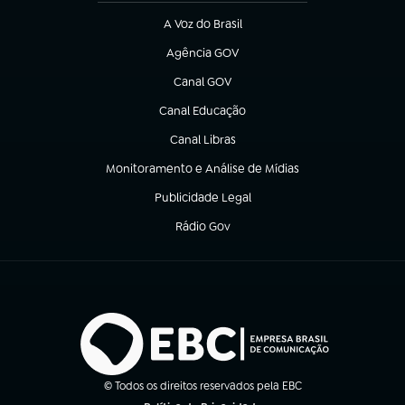
A Voz do Brasil
(abre em nova aba)
Agência GOV
(abre em nova aba)
Canal GOV
(abre em nova aba)
Canal Educação
(abre em nova aba)
Canal Libras
(abre em nova aba)
Monitoramento e Análise de Mídias
(abre em nova aba)
Publicidade Legal
(abre em nova aba)
Rádio Gov
(abre em nova aba)
© Todos os direitos reservados pela EBC