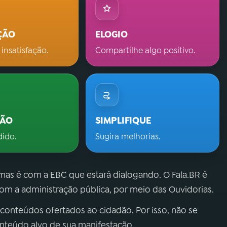
ÇÃO
ELOGIO
 insatisfação.
Compartilhe algo positivo.
ÇÃO
SIMPLIFIQUE
dido.
Sugira melhorias.
 mas é com a EBC que estará dialogando. O Fala.BR é
m a administração pública, por meio das Ouvidorias.
 conteúdos ofertados ao cidadão. Por isso, não se
onteúdo alvo de sua manifestação.