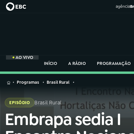
agência
Br
AO VIVO
INÍCIO
A RÁDIO
PROGRAMAÇÃO
MENU
Programas
Brasil Rural
Buscar
na
Brasil Rural
EPISÓDIO
Rádio
Buscar
Nacional
Embrapa sedia I
Buscar
na
Rádio
AO VIVO