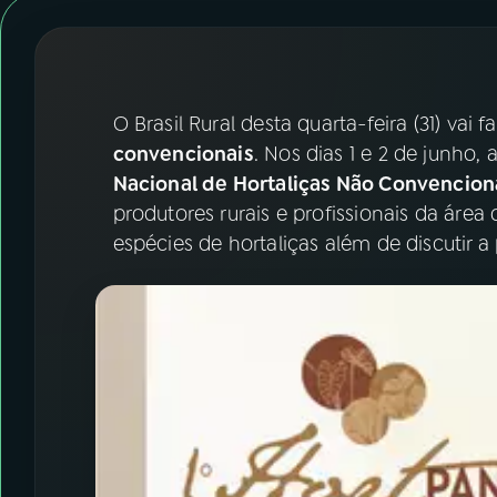
07
ÚLTIMAS
08
FESTIVAL DE MÚSICA
O Brasil Rural desta quarta-feira (31) vai f
ACOMPANHE A RÁDIO NACIONAL
convencionais
. Nos dias 1 e 2 de junho, 
Nacional de Hortaliças Não Convencion
YouTube
Facebook
produtores rurais e profissionais da área
espécies de hortaliças além de discutir
Instagram
X
TikTok