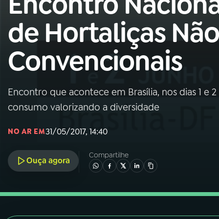
Encontro Naciona
Nacional
de Hortaliças Nã
01
INÍCIO
Convencionais
02
A RÁDIO
Encontro que acontece em Brasília, nos dias 1 e 
03
PROGRAMAÇÃO
consumo valorizando a diversidade
04
PROGRAMAS
31/05/2017, 14:40
NO AR EM
Compartilhe
05
PODCASTS
Ouça agora
06
VIDEOCASTS