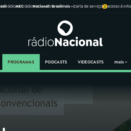
asil
rádio
MEC
rádio
Nacional
tv
Brasil
carta de serviço
acesso à inf
mais
PROGRAMAS
PODCASTS
VIDEOCASTS
mais