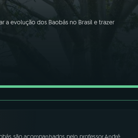
ar a evolução dos Baobás no Brasil e trazer
Baobás são acompanhados pelo professor André