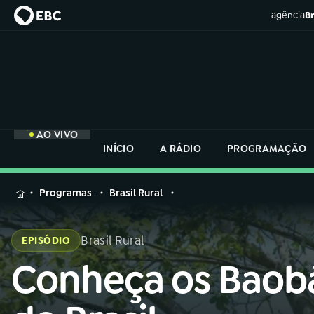
agência
Br
AO VIVO
INÍCIO
A RÁDIO
PROGRAMAÇÃO
MENU
Programas
Brasil Rural
Buscar
na
Brasil Rural
EPISÓDIO
Rádio
Buscar
Nacional
Conheça os Baob
Buscar
na
Rádio
AO VIVO