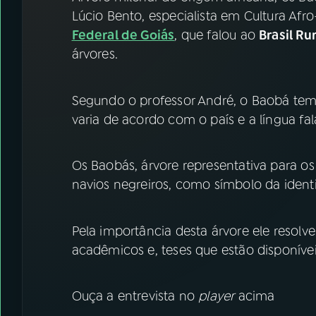
07
ÚLTIMAS
Lúcio Bento, especialista em Cultura Afro
Federal de Goiás
, que falou ao
Brasil Ru
08
FESTIVAL DE MÚSICA
árvores.
ACOMPANHE A RÁDIO NACIONAL
Segundo o professor André, o Baobá tem
varia de acordo com o país e a língua fal
YouTube
Facebook
Instagram
X
Os Baobás, árvore representativa para os
navios negreiros, como símbolo da iden
TikTok
Pela importância desta árvore ele resolve
acadêmicos e, teses que estão disponív
Ouça a entrevista no
player
acima