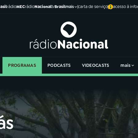
asil
rádio
MEC
rádio
Nacional
tv
Brasil
carta de serviço
acesso à inf
mais
PROGRAMAS
PODCASTS
VIDEOCASTS
mais
ás