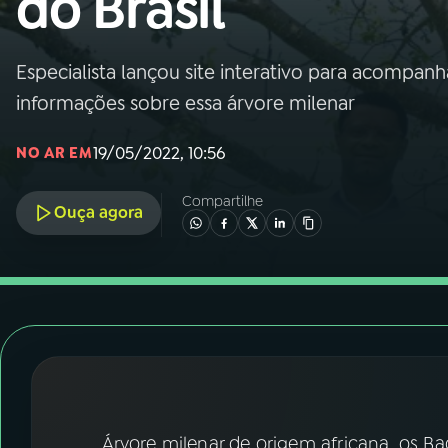
do Brasil
Nacional
01
INÍCIO
Especialista lançou site interativo para acompanh
informações sobre essa árvore milenar
02
A RÁDIO
19/05/2022, 10:56
NO AR EM
03
PROGRAMAÇÃO
Compartilhe
Ouça agora
04
PROGRAMAS
05
PODCASTS
06
VIDEOCASTS
Árvore milenar de origem africana, os 