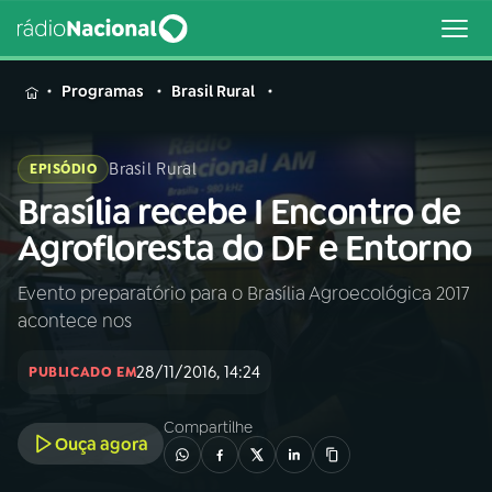
MENU
Programas
Brasil Rural
Brasil Rural
EPISÓDIO
Brasília recebe I Encontro de
Buscar
na
Agrofloresta do DF e Entorno
Rádio
Buscar
Nacional
Evento preparatório para o Brasília Agroecológica 2017
acontece nos
AO VIVO
28/11/2016, 14:24
PUBLICADO EM
01
INÍCIO
Compartilhe
Ouça agora
02
A RÁDIO