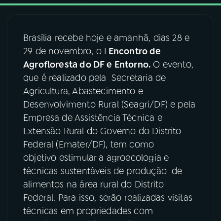
03
PROGRAMAÇÃO
Brasília recebe hoje e amanhã, dias 28 e
29 de novembro, o I
Encontro de
04
PROGRAMAS
Agrofloresta do DF e Entorno.
O evento,
que é realizado pela Secretaria de
05
PODCASTS
Agricultura, Abastecimento e
Desenvolvimento Rural (Seagri/DF) e pela
Empresa de Assistência Técnica e
06
VIDEOCASTS
Extensão Rural do Governo do Distrito
Federal (Emater/DF), tem como
07
ÚLTIMAS
objetivo estimular a agroecologia e
técnicas sustentáveis de produção de
alimentos na área rural do Distrito
08
FESTIVAL DE MÚSICA
Federal. Para isso, serão realizadas visitas
técnicas em propriedades com
ACOMPANHE A RÁDIO NACIONAL