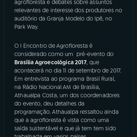
agrofloresta e debates sobre assuntos
relevantes de interesse dos produtores no
YouTube
Facebook
auditório da Granja Modelo do Ipê, no
Park Way.
Instagram
X
TikTok
O I Encontro de Agrofloresta é
considerado como um pré-evento do
Brasília Agroecológica 2017
, que
acontecerá no dia 11 de setembro de 2017.
Em entrevista ao programa Brasil Rural,
na Rádio Nacional AM de Brasília,
Athaualpa Costa, um dos coordenadores
do evento, deu detalhes da
programação. Athaualpa ressaltou ainda
que a agrofloresta é vista como uma
saída sustentável e que já tem tem sido
trabalhada em varios países.