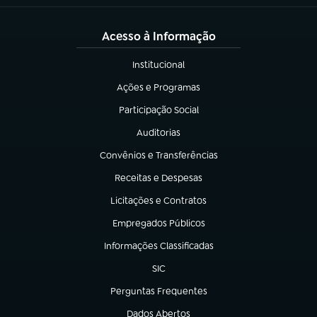
Acesso à Informação
Institucional
(abre em nova aba)
Ações e Programas
(abre em nova aba)
Participação Social
(abre em nova aba)
Auditorias
(abre em nova aba)
Convênios e Transferências
(abre em nova aba)
Receitas e Despesas
(abre em nova aba)
Licitações e Contratos
(abre em nova aba)
Empregados Públicos
(abre em nova aba)
Informações Classificadas
(abre em nova aba)
SIC
(abre em nova aba)
Perguntas Frequentes
(abre em nova aba)
Dados Abertos