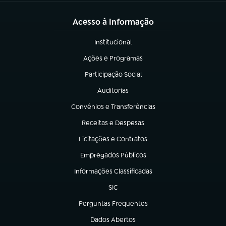
Acesso à Informação
Institucional
(abre em nova aba)
Ações e Programas
(abre em nova aba)
Participação Social
(abre em nova aba)
Auditorias
(abre em nova aba)
Convênios e Transferências
(abre em nova aba)
Receitas e Despesas
(abre em nova aba)
Licitações e Contratos
(abre em nova aba)
Empregados Públicos
(abre em nova aba)
Informações Classificadas
(abre em nova aba)
SIC
(abre em nova aba)
Perguntas Frequentes
(abre em nova aba)
Dados Abertos
(abre em nova aba)