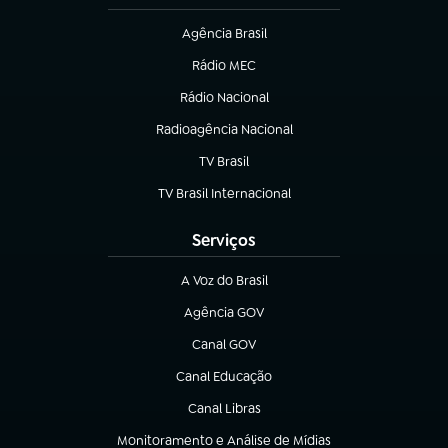
Agência Brasil
(abre em nova aba)
Rádio MEC
(abre em nova aba)
Rádio Nacional
Radioagência Nacional
(abre em nova aba)
TV Brasil
(abre em nova aba)
TV Brasil Internacional
(abre em nova aba)
Serviços
A Voz do Brasil
(abre em nova aba)
Agência GOV
(abre em nova aba)
Canal GOV
(abre em nova aba)
Canal Educação
(abre em nova aba)
Canal Libras
(abre em nova aba)
Monitoramento e Análise de Mídias
(abre em nova aba)