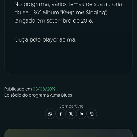
No programa, vários temas de sua autoria
YouTube
Facebook
do seu 36º álbum "Keep me Singing",
lançado em setembro de 2016.
Instagram
X
Ouça pelo player acima.
TikTok
Publicado em
03/08/2019
Episódio
do programa
Alma Blues
Compartilhe