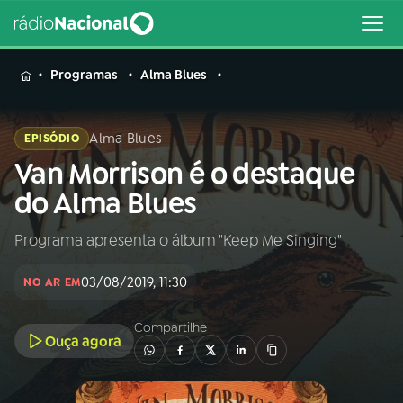
MENU
Programas
Alma Blues
Alma Blues
EPISÓDIO
Van Morrison é o destaque
Buscar
na
do Alma Blues
Rádio
Buscar
Nacional
Programa apresenta o álbum "Keep Me Singing"
AO VIVO
03/08/2019, 11:30
NO AR EM
01
INÍCIO
Compartilhe
Ouça agora
02
A RÁDIO