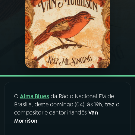
03
PROGRAMAÇÃO
04
PROGRAMAS
05
PODCASTS
06
VIDEOCASTS
07
ÚLTIMAS
O
Alma Blues
da Rádio Nacional FM de
Brasília, deste domingo (04), às 19h, traz o
compositor e cantor irlandês
Van
08
FESTIVAL DE MÚSICA
Morrison
.
ACOMPANHE A RÁDIO NACIONAL