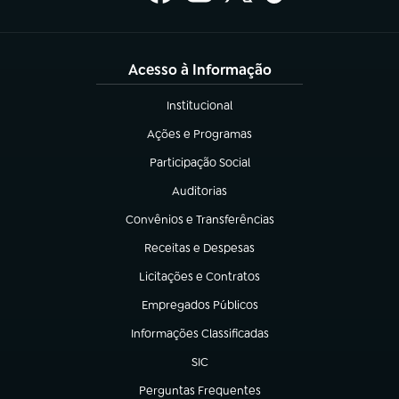
Acesso à Informação
Institucional
(abre em nova aba)
Ações e Programas
(abre em nova aba)
Participação Social
(abre em nova aba)
Auditorias
(abre em nova aba)
Convênios e Transferências
(abre em nova aba)
Receitas e Despesas
(abre em nova aba)
Licitações e Contratos
(abre em nova aba)
Empregados Públicos
(abre em nova aba)
Informações Classificadas
(abre em nova aba)
SIC
(abre em nova aba)
Perguntas Frequentes
(abre em nova aba)