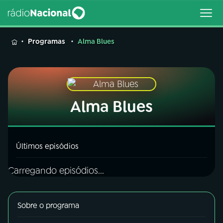
MENU
Programas
Alma Blues
Buscar
Alma Blues
na
Rádio
Buscar
Nacional
Últimos episódios
AO VIVO
Carregando episódios...
01
INÍCIO
Sobre o programa
02
A RÁDIO