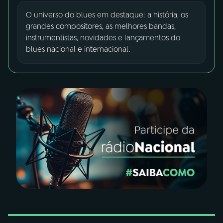
O universo do blues em destaque: a história, os
03
PROGRAMAÇÃO
grandes compositores, as melhores bandas,
instrumentistas, novidades e lançamentos do
blues nacional e internacional.
04
PROGRAMAS
05
PODCASTS
06
VIDEOCASTS
07
ÚLTIMAS
08
FESTIVAL DE MÚSICA
ACOMPANHE A RÁDIO NACIONAL