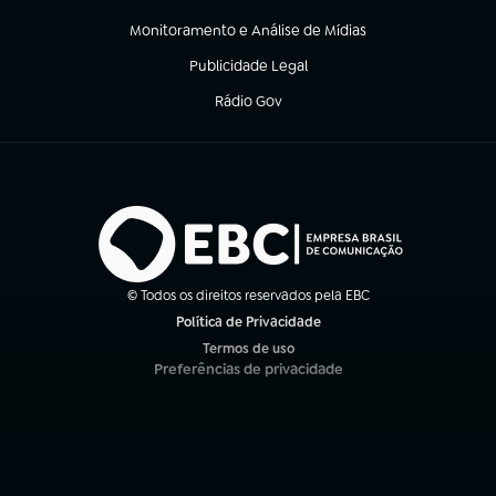
(abre em nova aba)
Monitoramento e Análise de Mídias
(abre em nova aba)
Publicidade Legal
(abre em nova aba)
Rádio Gov
(abre em nova aba)
© Todos os direitos reservados pela EBC
Política de Privacidade
(abre em nova aba)
Termos de uso
(abre em nova aba)
Preferências de privacidade