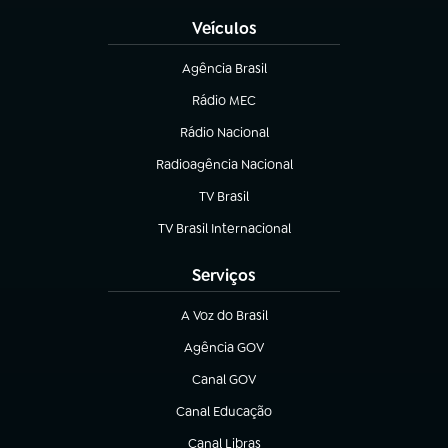
Veículos
Agência Brasil
(abre em nova aba)
Rádio MEC
(abre em nova aba)
Rádio Nacional
Radioagência Nacional
(abre em nova aba)
TV Brasil
(abre em nova aba)
TV Brasil Internacional
(abre em nova aba)
Serviços
A Voz do Brasil
(abre em nova aba)
Agência GOV
(abre em nova aba)
Canal GOV
(abre em nova aba)
Canal Educação
(abre em nova aba)
Canal Libras