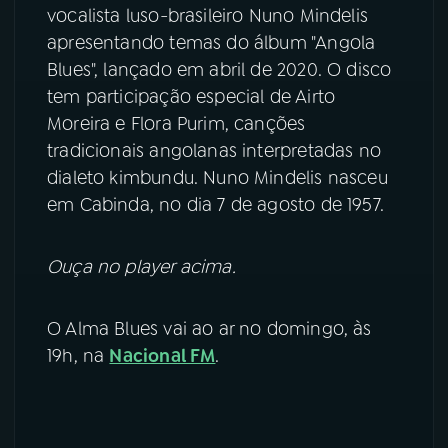
vocalista luso-brasileiro Nuno Mindelis
YouTube
Facebook
apresentando temas do álbum "Angola
Blues", lançado em abril de 2020. O disco
Instagram
X
tem participação especial de Airto
Moreira e Flora Purim, canções
TikTok
tradicionais angolanas interpretadas no
dialeto kimbundu. Nuno Mindelis nasceu
em Cabinda, no dia 7 de agosto de 1957.
Ouça no player acima.
O Alma Blues vai ao ar no domingo, às
19h, na
Nacional FM
.