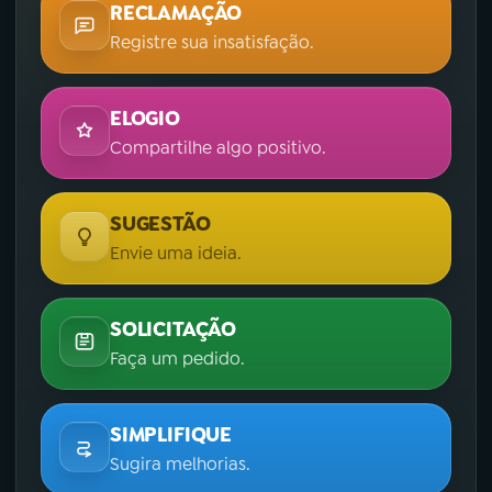
RECLAMAÇÃO
Registre sua insatisfação.
ELOGIO
Compartilhe algo positivo.
SUGESTÃO
Envie uma ideia.
SOLICITAÇÃO
Faça um pedido.
SIMPLIFIQUE
Sugira melhorias.