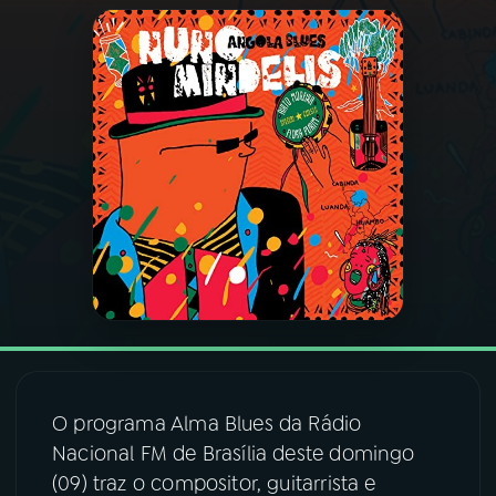
03
PROGRAMAÇÃO
04
PROGRAMAS
05
PODCASTS
06
VIDEOCASTS
07
ÚLTIMAS
08
FESTIVAL DE MÚSICA
O programa Alma Blues da Rádio
Nacional FM de Brasília deste domingo
(09) traz o compositor, guitarrista e
ACOMPANHE A RÁDIO NACIONAL