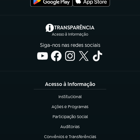
(abre em nova aba)
TRANSPARÊNCIA
Acesso à Informação
Siga-nos nas redes sociais
Acesso à Informação
Institucional
(abre em nova aba)
Ações e Programas
(abre em nova aba)
Participação Social
(abre em nova aba)
Auditorias
(abre em nova aba)
Convênios e Transferências
(abre em nova aba)