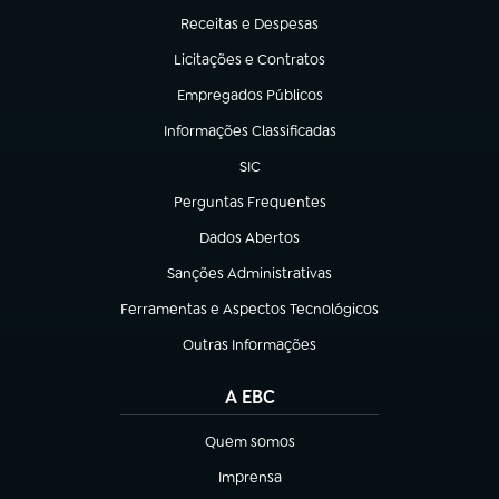
Receitas e Despesas
(abre em nova aba)
Licitações e Contratos
(abre em nova aba)
Empregados Públicos
(abre em nova aba)
Informações Classificadas
(abre em nova aba)
SIC
(abre em nova aba)
Perguntas Frequentes
(abre em nova aba)
Dados Abertos
(abre em nova aba)
Sanções Administrativas
(abre em nova aba)
Ferramentas e Aspectos Tecnológicos
(abre em nova aba)
Outras Informações
(abre em nova aba)
A EBC
Quem somos
(abre em nova aba)
Imprensa
(abre em nova aba)