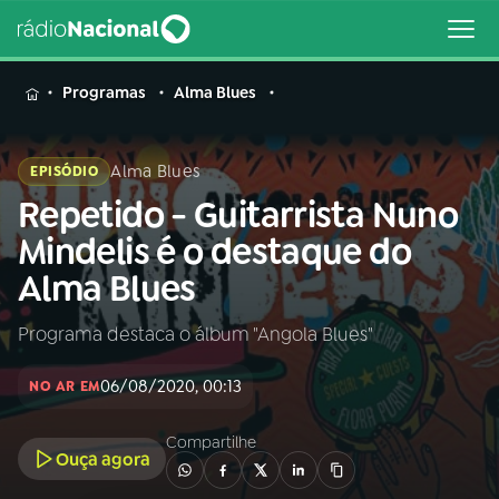
MENU
Programas
Alma Blues
Alma Blues
EPISÓDIO
Repetido - Guitarrista Nuno
Buscar
na
Mindelis é o destaque do
Rádio
Buscar
Alma Blues
Nacional
Programa destaca o álbum "Angola Blues"
AO VIVO
06/08/2020, 00:13
NO AR EM
01
INÍCIO
Compartilhe
Ouça agora
02
A RÁDIO