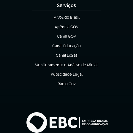
Serviços
A Voz do Brasil
(abre em nova aba)
Agência GOV
(abre em nova aba)
Canal GOV
(abre em nova aba)
Canal Educação
(abre em nova aba)
Canal Libras
(abre em nova aba)
Monitoramento e Análise de Mídias
(abre em nova aba)
Publicidade Legal
(abre em nova aba)
Rádio Gov
(abre em nova aba)