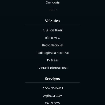
Ouvidoria
(abre em nova aba)
RNCP
(abre em nova aba)
Veículos
Agência Brasil
(abre em nova aba)
Rádio MEC
(abre em nova aba)
Rádio Nacional
Radioagência Nacional
(abre em nova aba)
TV Brasil
(abre em nova aba)
TV Brasil Internacional
(abre em nova aba)
Serviços
A Voz do Brasil
(abre em nova aba)
Agência GOV
(abre em nova aba)
Canal GOV
(abre em nova aba)