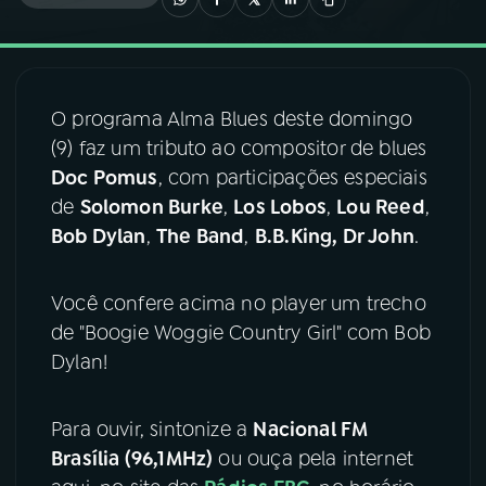
03
PROGRAMAÇÃO
O programa Alma Blues deste domingo
04
PROGRAMAS
(9) faz um tributo ao compositor de blues
Doc Pomus
, com participações especiais
05
PODCASTS
de
Solomon Burke
,
Los Lobos
,
Lou Reed
,
Bob Dylan
,
The Band
,
B.B.King, Dr John
.
06
VIDEOCASTS
Você confere acima no player um trecho
de "Boogie Woggie Country Girl" com Bob
07
ÚLTIMAS
Dylan!
08
FESTIVAL DE MÚSICA
Para ouvir, sintonize a
Nacional FM
Brasília (96,1MHz)
ou ouça pela internet
ACOMPANHE A RÁDIO NACIONAL