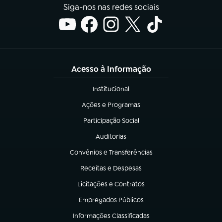
Siga-nos nas redes sociais
Acesso à Informação
Institucional
(abre em nova aba)
Ações e Programas
(abre em nova aba)
Participação Social
(abre em nova aba)
Auditorias
(abre em nova aba)
Convênios e Transferências
(abre em nova aba)
Receitas e Despesas
(abre em nova aba)
Licitações e Contratos
(abre em nova aba)
Empregados Públicos
(abre em nova aba)
Informações Classificadas
(abre em nova aba)