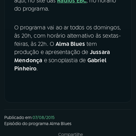
aqui, no site das
Rádios EBC
, no horário
do programa.
YouTube
Facebook
O programa vai ao ar todos os domingos,
Instagram
X
às 20h, com horário alternativo às sextas-
TikTok
feiras, às 22h. O
Alma Blues
tem
produção e apresentação de
Jussara
Mendonça
e sonoplastia de
Gabriel
Pinheiro
.
Publicado em
07/08/2015
Episódio
do programa
Alma Blues
Compartilhe