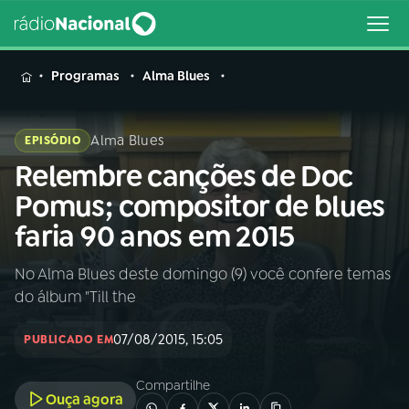
MENU
Programas
Alma Blues
Alma Blues
EPISÓDIO
Relembre canções de Doc
Buscar
na
Pomus; compositor de blues
Rádio
Buscar
faria 90 anos em 2015
Nacional
No Alma Blues deste domingo (9) você confere temas
AO VIVO
do álbum "Till the
01
INÍCIO
07/08/2015, 15:05
PUBLICADO EM
Compartilhe
02
A RÁDIO
Ouça agora