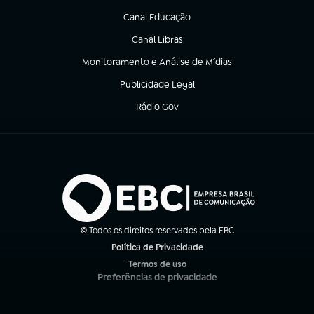
Canal Educação
(abre em nova aba)
Canal Libras
(abre em nova aba)
Monitoramento e Análise de Mídias
(abre em nova aba)
Publicidade Legal
(abre em nova aba)
Rádio Gov
(abre em nova aba)
© Todos os direitos reservados pela EBC
Política de Privacidade
(abre em nova aba)
Termos de uso
(abre em nova aba)
Preferências de privacidade