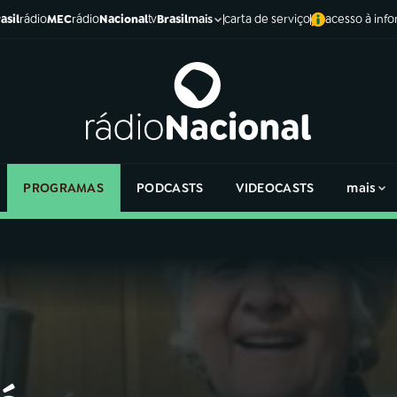
asil
rádio
MEC
rádio
Nacional
tv
Brasil
carta de serviço
acesso à inf
mais
PROGRAMAS
PODCASTS
VIDEOCASTS
mais