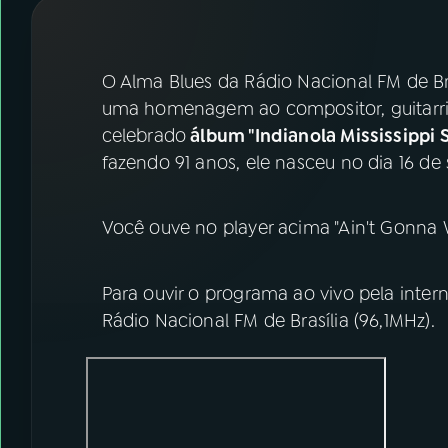
07
ÚLTIMAS
08
FESTIVAL DE MÚSICA
O Alma Blues da Rádio Nacional FM de Bra
uma homenagem ao compositor, guitarri
celebrado
álbum "Indianola Mississippi
ACOMPANHE A RÁDIO NACIONAL
fazendo 91 anos, ele nasceu no dia 16 de
YouTube
Facebook
Você ouve no player acima "Ain't Gonna
Instagram
X
TikTok
Para ouvir o programa ao vivo pela intern
Rádio Nacional FM de Brasília (96,1MHz).