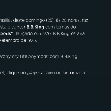
sília, deste domingo (25), às 20 horas, faz
sta e canto
r B.B.King
com temas do
 Seeds"
, lançado em 1970. B.B.King estaria
 setembro de 1925.
 Worry my Life Anymore" com B.B.King
et, clique no
player
abaixo ou sintonize a