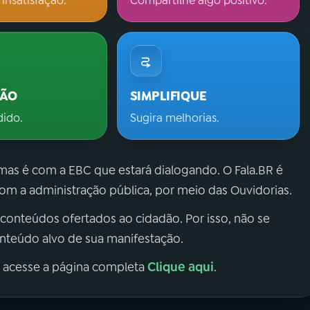
 insatisfação.
Compartilhe algo positivo.
ÇÃO
SIMPLIFIQUE
dido.
Sugira melhorias.
 mas é com a EBC que estará dialogando. O Fala.BR é
m a administração pública, por meio das Ouvidorias.
 conteúdos ofertados ao cidadão. Por isso, não se
onteúdo alvo de sua manifestação.
Clique aqui
, acesse a página completa
.