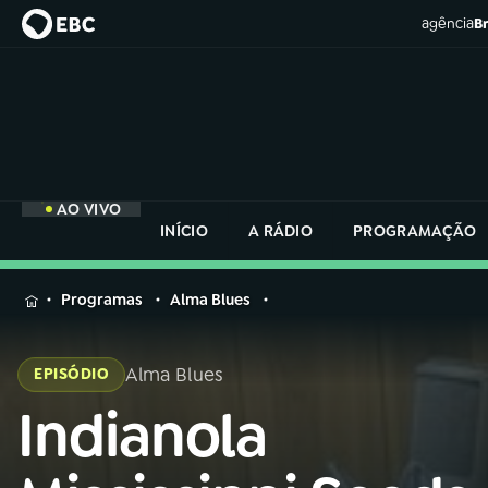
agência
Br
AO VIVO
INÍCIO
A RÁDIO
PROGRAMAÇÃO
MENU
Programas
Alma Blues
Buscar
na
Alma Blues
EPISÓDIO
Rádio
Buscar
Nacional
Indianola
Buscar
na
Rádio
AO VIVO