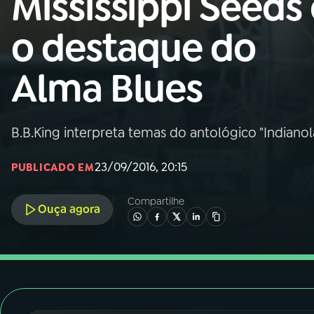
Mississippi Seeds 
Nacional
o destaque do
01
INÍCIO
Alma Blues
02
A RÁDIO
B.B.King interpreta temas do antológico "Indianola
03
PROGRAMAÇÃO
23/09/2016, 20:15
PUBLICADO EM
04
PROGRAMAS
Compartilhe
Ouça agora
05
PODCASTS
06
VIDEOCASTS