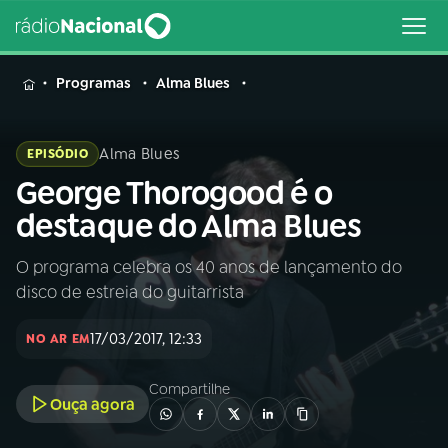
MENU
Programas
Alma Blues
Alma Blues
EPISÓDIO
George Thorogood é o
Buscar
na
destaque do Alma Blues
Rádio
Buscar
Nacional
O programa celebra os 40 anos de lançamento do
disco de estreia do guitarrista
AO VIVO
17/03/2017, 12:33
NO AR EM
01
INÍCIO
Compartilhe
Ouça agora
02
A RÁDIO