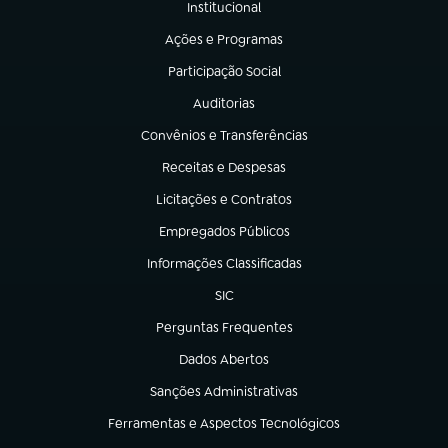
Institucional
(abre em nova aba)
Ações e Programas
(abre em nova aba)
Participação Social
(abre em nova aba)
Auditorias
(abre em nova aba)
Convênios e Transferências
(abre em nova aba)
Receitas e Despesas
(abre em nova aba)
Licitações e Contratos
(abre em nova aba)
Empregados Públicos
(abre em nova aba)
Informações Classificadas
(abre em nova aba)
SIC
(abre em nova aba)
Perguntas Frequentes
(abre em nova aba)
Dados Abertos
(abre em nova aba)
Sanções Administrativas
(abre em nova aba)
Ferramentas e Aspectos Tecnológicos
(abre em nova aba)