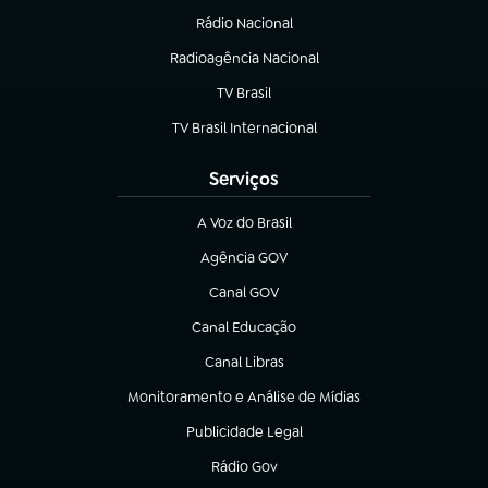
Rádio Nacional
Radioagência Nacional
(abre em nova aba)
TV Brasil
(abre em nova aba)
TV Brasil Internacional
(abre em nova aba)
Serviços
A Voz do Brasil
(abre em nova aba)
Agência GOV
(abre em nova aba)
Canal GOV
(abre em nova aba)
Canal Educação
(abre em nova aba)
Canal Libras
(abre em nova aba)
Monitoramento e Análise de Mídias
(abre em nova aba)
Publicidade Legal
(abre em nova aba)
Rádio Gov
(abre em nova aba)