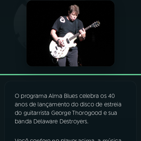
03
PROGRAMAÇÃO
04
PROGRAMAS
05
PODCASTS
06
VIDEOCASTS
O programa Alma Blues celebra os 40
07
ÚLTIMAS
anos de lançamento do disco de estreia
do guitarrista George Thorogood e sua
08
FESTIVAL DE MÚSICA
banda Delaware Destroyers.
ACOMPANHE A RÁDIO NACIONAL
Você confere no player acima a música