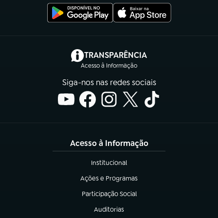
(abre em nova aba)
TRANSPARÊNCIA
Acesso à Informação
Siga-nos nas redes sociais
Acesso à Informação
Institucional
(abre em nova aba)
Ações e Programas
(abre em nova aba)
Participação Social
(abre em nova aba)
Auditorias
(abre em nova aba)