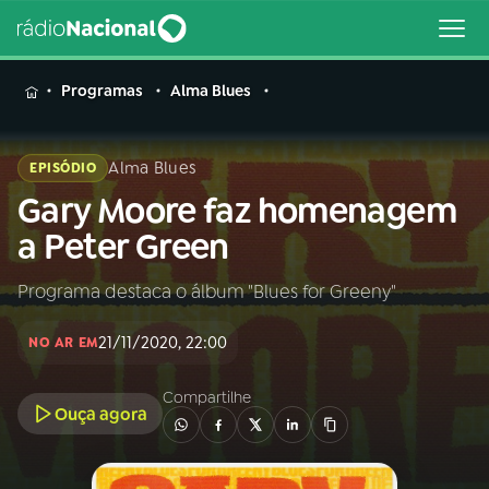
MENU
Programas
Alma Blues
Alma Blues
EPISÓDIO
Gary Moore faz homenagem
Buscar
na
a Peter Green
Rádio
Buscar
Nacional
Programa destaca o álbum "Blues for Greeny"
AO VIVO
21/11/2020, 22:00
NO AR EM
01
INÍCIO
Compartilhe
Ouça agora
02
A RÁDIO