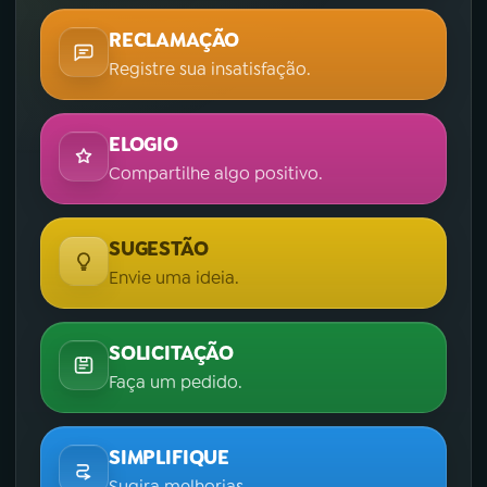
RECLAMAÇÃO
Registre sua insatisfação.
ELOGIO
Compartilhe algo positivo.
SUGESTÃO
Envie uma ideia.
SOLICITAÇÃO
Faça um pedido.
SIMPLIFIQUE
Sugira melhorias.