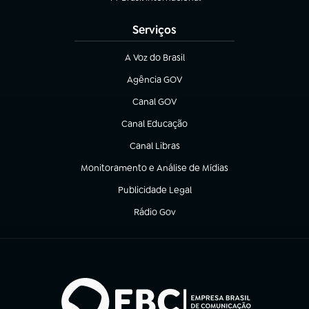
(abre em nova aba)
Serviços
A Voz do Brasil
(abre em nova aba)
Agência GOV
(abre em nova aba)
Canal GOV
(abre em nova aba)
Canal Educação
(abre em nova aba)
Canal Libras
(abre em nova aba)
Monitoramento e Análise de Mídias
(abre em nova aba)
Publicidade Legal
(abre em nova aba)
Rádio Gov
(abre em nova aba)