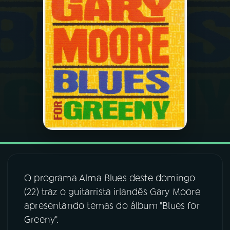
03
PROGRAMAÇÃO
04
PROGRAMAS
05
PODCASTS
06
VIDEOCASTS
07
ÚLTIMAS
O programa Alma Blues deste domingo
(22) traz o guitarrista irlandês Gary Moore
08
FESTIVAL DE MÚSICA
apresentando temas do álbum "Blues for
Greeny".
ACOMPANHE A RÁDIO NACIONAL