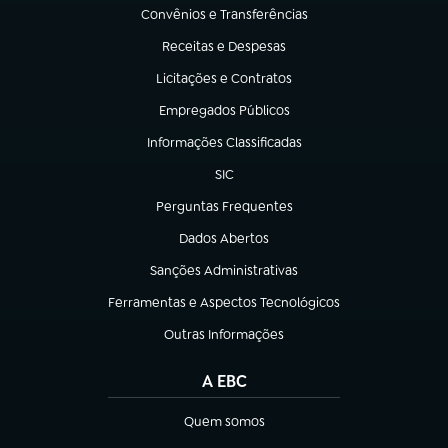
Convênios e Transferências
(abre em nova aba)
Receitas e Despesas
(abre em nova aba)
Licitações e Contratos
(abre em nova aba)
Empregados Públicos
(abre em nova aba)
Informações Classificadas
(abre em nova aba)
SIC
(abre em nova aba)
Perguntas Frequentes
(abre em nova aba)
Dados Abertos
(abre em nova aba)
Sanções Administrativas
(abre em nova aba)
Ferramentas e Aspectos Tecnológicos
(abre em nova aba)
Outras Informações
(abre em nova aba)
A EBC
Quem somos
(abre em nova aba)