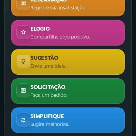
Registre sua insatisfação.
ELOGIO
Compartilhe algo positivo.
SUGESTÃO
Envie uma ideia.
SOLICITAÇÃO
Faça um pedido.
SIMPLIFIQUE
Sugira melhorias.