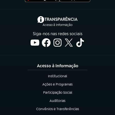
(abre em nova aba)
TRANSPARÊNCIA
Acesso à Informação
Siga-nos nas redes sociais
Acesso à Informação
Institucional
(abre em nova aba)
Ações e Programas
(abre em nova aba)
Participação Social
(abre em nova aba)
Auditorias
(abre em nova aba)
Convênios e Transferências
(abre em nova aba)