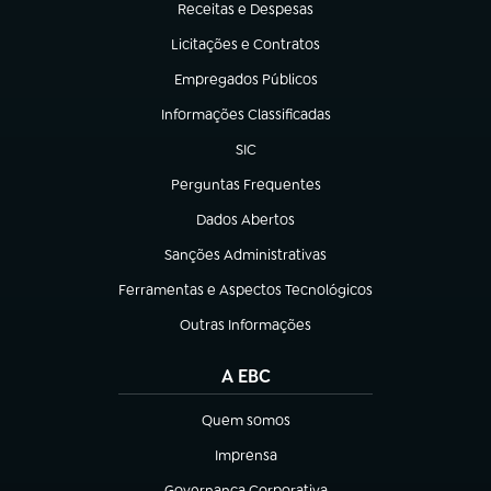
Receitas e Despesas
(abre em nova aba)
Licitações e Contratos
(abre em nova aba)
Empregados Públicos
(abre em nova aba)
Informações Classificadas
(abre em nova aba)
SIC
(abre em nova aba)
Perguntas Frequentes
(abre em nova aba)
Dados Abertos
(abre em nova aba)
Sanções Administrativas
(abre em nova aba)
Ferramentas e Aspectos Tecnológicos
(abre em nova aba)
Outras Informações
(abre em nova aba)
A EBC
Quem somos
(abre em nova aba)
Imprensa
(abre em nova aba)
Governança Corporativa