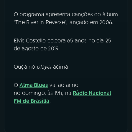
YouTube
Facebook
O programa apresenta canções do álbum
"The River in Reverse", lançado em 2006.
Instagram
X
Elvis Costello celebra 65 anos no dia 25
TikTok
de agosto de 2019.
Ouça no
player
acima.
O
Alma Blues
vai ao ar no
no domingo, às 19h, na
Rádio Nacional
FM de Brasília
.