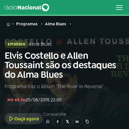
MENU
Programas
Alma Blues
Alma Blues
EPISÓDIO
Elvis Costello e Allen
Buscar
na
Toussaint são os destaques
Rádio
Buscar
do Alma Blues
Nacional
Programa traz o álbum "The River in Reverse"
AO VIVO
25/08/2019, 22:00
NO AR EM
01
INÍCIO
Compartilhe
Ouça agora
02
A RÁDIO