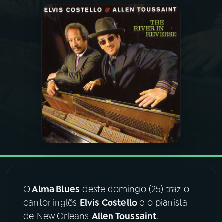
03
PROGRAMAÇÃO
04
PROGRAMAS
05
PODCASTS
06
VIDEOCASTS
07
ÚLTIMAS
08
FESTIVAL DE MÚSICA
O
Alma Blues
deste domingo (25) traz o
cantor inglês
Elvis Costello
e o pianista
de New Orleans
Allen Toussaint
.
ACOMPANHE A RÁDIO NACIONAL