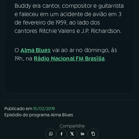
Buddy era cantor, compositor e guitarrista
YouTube
Facebook
e faleceu em um acidente de avião em 3
de fevereiro de 1959, ao lado dos
Instagram
X
cantores Ritchie Valens e J.P. Richardson.
TikTok
O
Alma Blues
vai ao ar no domingo, às
19h, na
Rádio Nacional FM Brasília
.
Publicado em
15/02/2019
Episódio
do programa
Alma Blues
Compartilhe