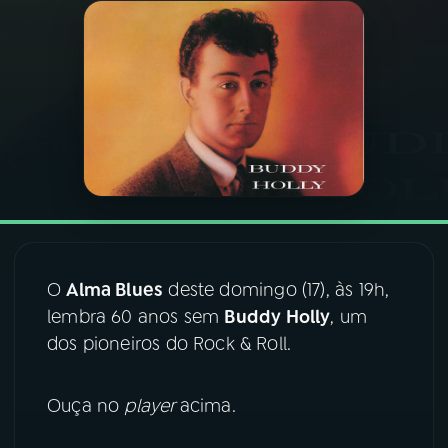
03
PROGRAMAÇÃO
04
PROGRAMAS
05
PODCASTS
06
VIDEOCASTS
O
Alma Blues
deste domingo (17), às 19h,
07
ÚLTIMAS
lembra 60 anos sem
Buddy Holly
, um
dos pioneiros do Rock & Roll.
08
FESTIVAL DE MÚSICA
Ouça no
player
acima.
ACOMPANHE A RÁDIO NACIONAL