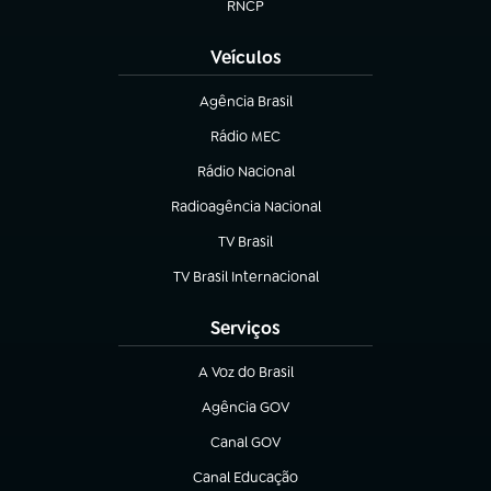
RNCP
(abre em nova aba)
Veículos
Agência Brasil
(abre em nova aba)
Rádio MEC
(abre em nova aba)
Rádio Nacional
Radioagência Nacional
(abre em nova aba)
TV Brasil
(abre em nova aba)
TV Brasil Internacional
(abre em nova aba)
Serviços
A Voz do Brasil
(abre em nova aba)
Agência GOV
(abre em nova aba)
Canal GOV
(abre em nova aba)
Canal Educação
(abre em nova aba)