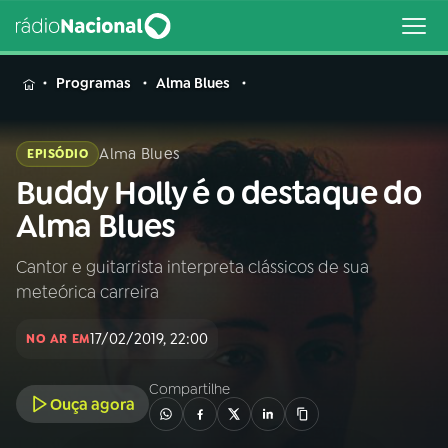
MENU
Programas
Alma Blues
Alma Blues
EPISÓDIO
Buddy Holly é o destaque do
Buscar
na
Alma Blues
Rádio
Buscar
Nacional
Cantor e guitarrista interpreta clássicos de sua
meteórica carreira
AO VIVO
17/02/2019, 22:00
NO AR EM
01
INÍCIO
Compartilhe
Ouça agora
02
A RÁDIO