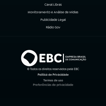
Canal Libras
(abre em nova aba)
Monitoramento e Análise de Mídias
(abre em nova aba)
Publicidade Legal
(abre em nova aba)
Rádio Gov
(abre em nova aba)
© Todos os direitos reservados pela EBC
Política de Privacidade
(abre em nova aba)
Termos de uso
(abre em nova aba)
Preferências de privacidade