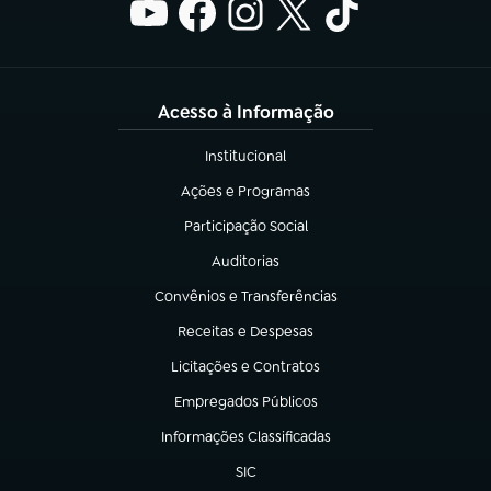
Acesso à Informação
Institucional
(abre em nova aba)
Ações e Programas
(abre em nova aba)
Participação Social
(abre em nova aba)
Auditorias
(abre em nova aba)
Convênios e Transferências
(abre em nova aba)
Receitas e Despesas
(abre em nova aba)
Licitações e Contratos
(abre em nova aba)
Empregados Públicos
(abre em nova aba)
Informações Classificadas
(abre em nova aba)
SIC
(abre em nova aba)