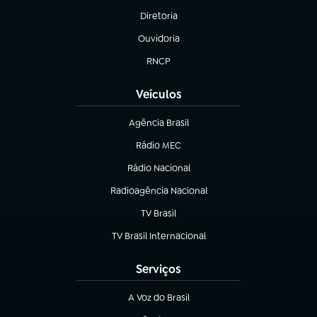
Diretoria
(abre em nova aba)
Ouvidoria
(abre em nova aba)
RNCP
(abre em nova aba)
Veículos
Agência Brasil
(abre em nova aba)
Rádio MEC
(abre em nova aba)
Rádio Nacional
Radioagência Nacional
(abre em nova aba)
TV Brasil
(abre em nova aba)
TV Brasil Internacional
(abre em nova aba)
Serviços
A Voz do Brasil
(abre em nova aba)