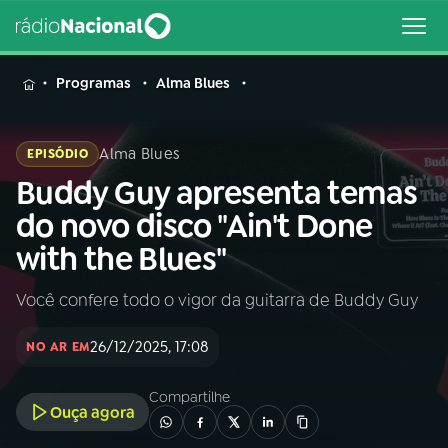
MENU
Programas
Alma Blues
Alma Blues
EPISÓDIO
Buddy Guy apresenta temas
Buscar
na
do novo disco "Ain't Done
Rádio
Buscar
with the Blues"
Nacional
Você confere todo o vigor da guitarra de Buddy Guy
AO VIVO
26/12/2025, 17:08
NO AR EM
01
INÍCIO
Compartilhe
Ouça agora
02
A RÁDIO