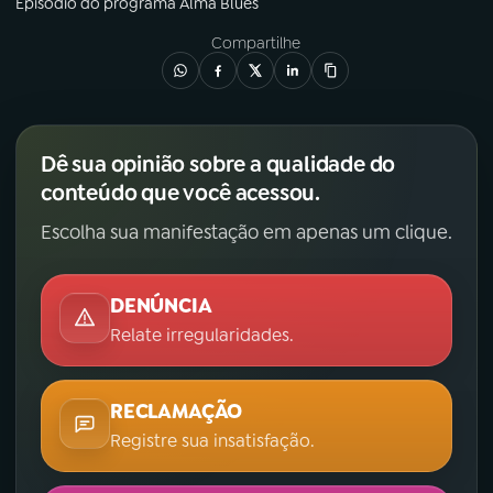
Episódio
do programa
Alma Blues
YouTube
Facebook
Compartilhe
Instagram
X
TikTok
Dê sua opinião sobre a qualidade do
conteúdo que você acessou.
Escolha sua manifestação em apenas um clique.
DENÚNCIA
Relate irregularidades.
RECLAMAÇÃO
Registre sua insatisfação.