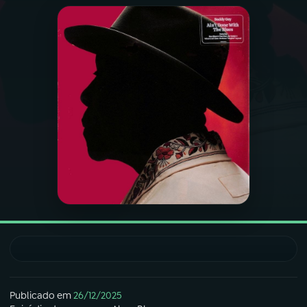
03
PROGRAMAÇÃO
04
PROGRAMAS
05
PODCASTS
06
VIDEOCASTS
07
ÚLTIMAS
08
FESTIVAL DE MÚSICA
Publicado em
26/12/2025
ACOMPANHE A RÁDIO NACIONAL