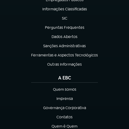
(abre em nova aba)
Informações Classificadas
(abre em nova aba)
SIC
(abre em nova aba)
Perguntas Frequentes
(abre em nova aba)
Dados Abertos
(abre em nova aba)
Sanções Administrativas
(abre em nova aba)
Ferramentas e Aspectos Tecnológicos
(abre em nova aba)
Outras Informações
(abre em nova aba)
A EBC
Quem somos
(abre em nova aba)
Imprensa
(abre em nova aba)
Governança Corporativa
(abre em nova aba)
Contatos
(abre em nova aba)
Quem é Quem
(abre em nova aba)