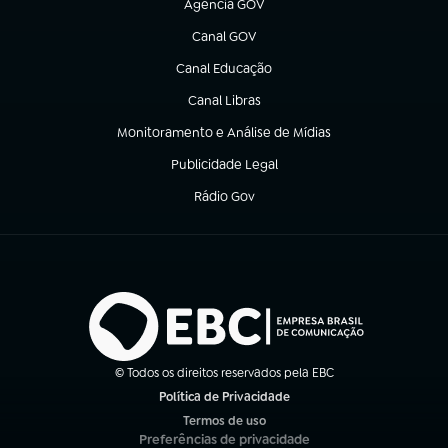
Agência GOV
(abre em nova aba)
Canal GOV
(abre em nova aba)
Canal Educação
(abre em nova aba)
Canal Libras
(abre em nova aba)
Monitoramento e Análise de Mídias
(abre em nova aba)
Publicidade Legal
(abre em nova aba)
Rádio Gov
(abre em nova aba)
© Todos os direitos reservados pela EBC
Política de Privacidade
(abre em nova aba)
Termos de uso
(abre em nova aba)
Preferências de privacidade