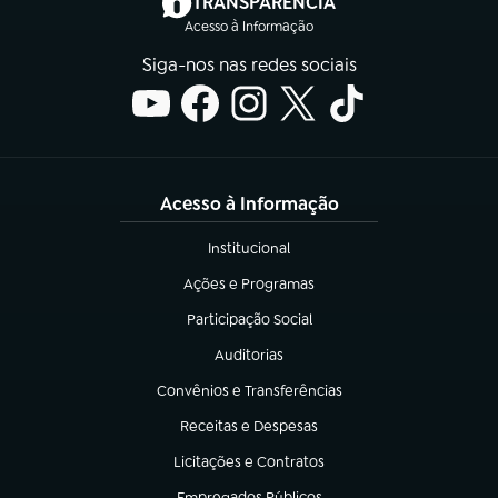
(abre em nova aba)
TRANSPARÊNCIA
Acesso à Informação
Siga-nos nas redes sociais
Acesso à Informação
Institucional
(abre em nova aba)
Ações e Programas
(abre em nova aba)
Participação Social
(abre em nova aba)
Auditorias
(abre em nova aba)
Convênios e Transferências
(abre em nova aba)
Receitas e Despesas
(abre em nova aba)
Licitações e Contratos
(abre em nova aba)
Empregados Públicos