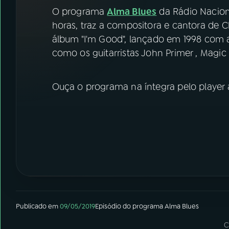
07
ÚLTIMAS
O programa
Alma Blues
da Rádio Naciona
horas, traz a compositora e cantora de 
08
FESTIVAL DE MÚSICA
álbum "I'm Good", lançado em 1998 co
como os guitarristas John Primer , Magic S
ACOMPANHE A RÁDIO NACIONAL
Ouça o programa na íntegra pelo player 
YouTube
Facebook
Instagram
X
TikTok
Publicado em
09/05/2019
Episódio
do programa
Alma Blues
C