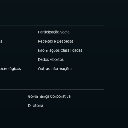
Participação Social
(abre em nova aba)
as
Receitas e Despesas
(abre em nova aba)
Informações Classificadas
(abre em nova aba)
Dados Abertos
(abre em nova aba)
Tecnológicos
Outras Informações
(abre em nova aba)
Governança Corporativa
(abre em nova aba)
Diretoria
(abre em nova aba)