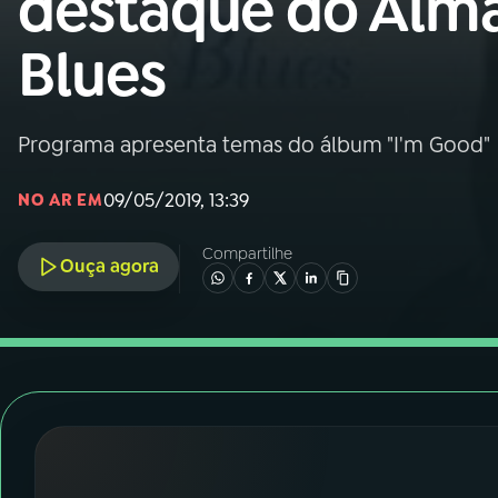
destaque do Alm
Nacional
Blues
01
INÍCIO
02
A RÁDIO
Programa apresenta temas do álbum "I'm Good"
09/05/2019, 13:39
NO AR EM
03
PROGRAMAÇÃO
Compartilhe
Ouça agora
04
PROGRAMAS
05
PODCASTS
06
VIDEOCASTS