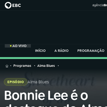
agência
Br
AO VIVO
INÍCIO
A RÁDIO
PROGRAMAÇÃO
MENU
Programas
Alma Blues
Buscar
na
Alma Blues
EPISÓDIO
Rádio
Buscar
Nacional
Bonnie Lee é o
Buscar
na
Rádio
AO VIVO