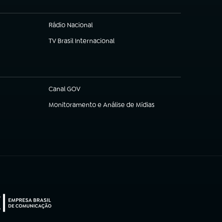
Rádio Nacional
TV Brasil Internacional
(abre em nova aba)
Canal GOV
(abre em nova aba)
Monitoramento e Análise de Mídias
(abre em nova aba)