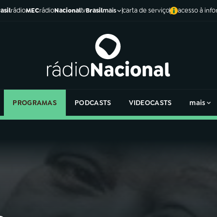
asil
rádio
MEC
rádio
Nacional
tv
Brasil
carta de serviço
acesso à inf
mais
PROGRAMAS
PODCASTS
VIDEOCASTS
mais