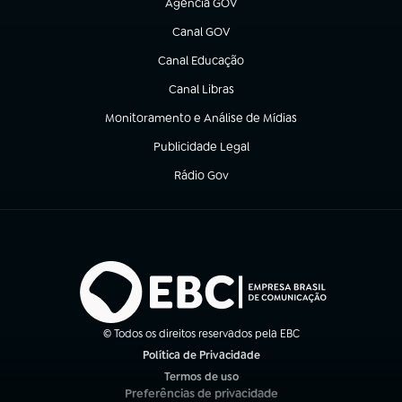
Agência GOV
(abre em nova aba)
Canal GOV
(abre em nova aba)
Canal Educação
(abre em nova aba)
Canal Libras
(abre em nova aba)
Monitoramento e Análise de Mídias
(abre em nova aba)
Publicidade Legal
(abre em nova aba)
Rádio Gov
(abre em nova aba)
© Todos os direitos reservados pela EBC
Política de Privacidade
(abre em nova aba)
Termos de uso
(abre em nova aba)
Preferências de privacidade