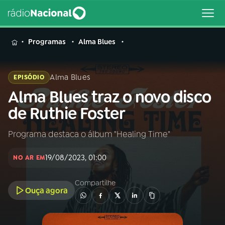
MENU
Programas
Alma Blues
Alma Blues
EPISÓDIO
Alma Blues traz o novo disco
Buscar
na
de Ruthie Foster
Rádio
Buscar
Nacional
Programa destaca o álbum "Healing Time"
AO VIVO
19/08/2023, 01:00
NO AR EM
01
INÍCIO
Compartilhe
Ouça agora
02
A RÁDIO