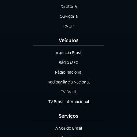
Diretoria
(abre em nova aba)
Ouvidoria
(abre em nova aba)
RNCP
(abre em nova aba)
Veículos
Agência Brasil
(abre em nova aba)
Rádio MEC
(abre em nova aba)
Rádio Nacional
Radioagência Nacional
(abre em nova aba)
TV Brasil
(abre em nova aba)
TV Brasil Internacional
(abre em nova aba)
Serviços
A Voz do Brasil
(abre em nova aba)