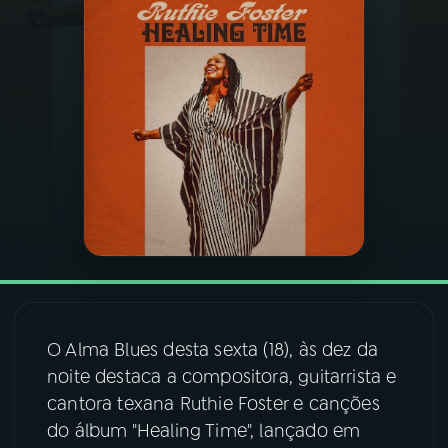
03
PROGRAMAÇÃO
04
PROGRAMAS
05
PODCASTS
06
VIDEOCASTS
07
ÚLTIMAS
O Alma Blues desta sexta (18), às dez da
noite destaca a compositora, guitarrista e
08
FESTIVAL DE MÚSICA
cantora texana Ruthie Foster e canções
do álbum "Healing Time", lançado em
ACOMPANHE A RÁDIO NACIONAL