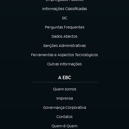
(abre em nova aba)
Informações Classificadas
(abre em nova aba)
SIC
(abre em nova aba)
Perguntas Frequentes
(abre em nova aba)
Dados Abertos
(abre em nova aba)
Sanções Administrativas
(abre em nova aba)
Ferramentas e Aspectos Tecnológicos
(abre em nova aba)
Outras Informações
(abre em nova aba)
A EBC
Quem somos
(abre em nova aba)
Imprensa
(abre em nova aba)
Governança Corporativa
(abre em nova aba)
Contatos
(abre em nova aba)
Quem é Quem
(abre em nova aba)