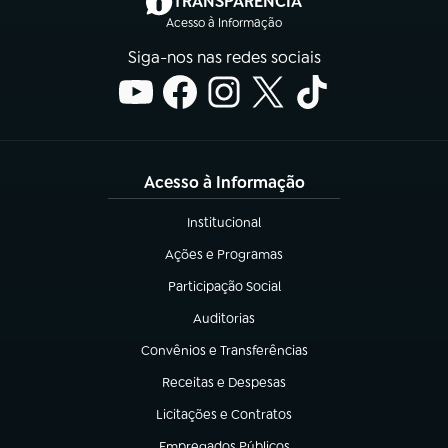
TRANSPARÊNCIA
Acesso à Informação
Siga-nos nas redes sociais
Acesso à Informação
Institucional
(abre em nova aba)
Ações e Programas
(abre em nova aba)
Participação Social
(abre em nova aba)
Auditorias
(abre em nova aba)
Convênios e Transferências
(abre em nova aba)
Receitas e Despesas
(abre em nova aba)
Licitações e Contratos
(abre em nova aba)
Empregados Públicos