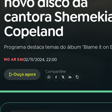
novo disco da
Nacional
cantora Shemeki
01
INÍCIO
Copeland
02
A RÁDIO
Programa destaca temas do álbum "Blame it on 
03
PROGRAMAÇÃO
02/11/2024, 22:00
NO AR EM
04
PROGRAMAS
Compartilhe
Ouça agora
05
PODCASTS
06
VIDEOCASTS