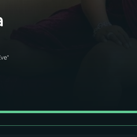
a
Eve"