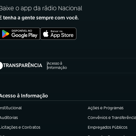
Baixe o app da rádio Nacional
E tenha a gente sempre com você.
Acesso à
TRANSPARÊNCIA
abre em nova aba)
Informação
Acesso à Informação
Institucional
Ações e Programas
(abre em nova aba)
(abre em nova aba)
Auditorias
Convênios e Transferênci
(abre em nova aba)
(abre em nova aba)
Licitações e Contratos
Empregados Públicos
(abre em nova aba)
(abre em nova aba)