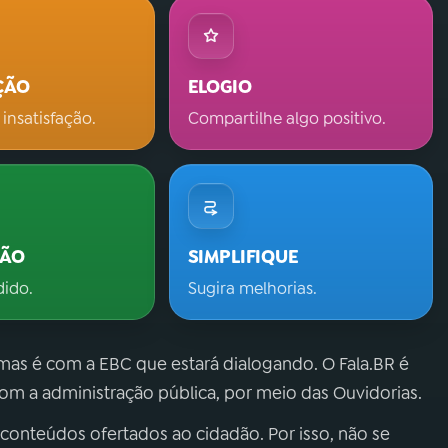
ÇÃO
ELOGIO
 insatisfação.
Compartilhe algo positivo.
ÇÃO
SIMPLIFIQUE
dido.
Sugira melhorias.
 mas é com a EBC que estará dialogando. O Fala.BR é
m a administração pública, por meio das Ouvidorias.
 conteúdos ofertados ao cidadão. Por isso, não se