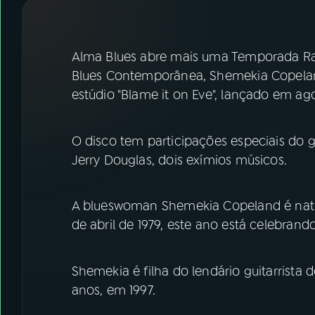
07
ÚLTIMAS
08
FESTIVAL DE MÚSICA
Alma Blues abre mais uma Temporada Rad
Blues Contemporânea, Shemekia Copelan
estúdio "Blame it on Eve", lançado em a
ACOMPANHE A RÁDIO NACIONAL
YouTube
Facebook
O disco tem participações especiais do gu
Jerry Douglas, dois exímios músicos.
Instagram
X
TikTok
A blueswoman Shemekia Copeland é natur
de abril de 1979, este ano está celebrand
Shemekia é filha do lendário guitarrista
anos, em 1997.