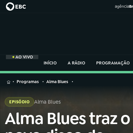
agência
Br
AO VIVO
INÍCIO
A RÁDIO
PROGRAMAÇÃO
MENU
Programas
Alma Blues
Buscar
na
Alma Blues
EPISÓDIO
Rádio
Buscar
Nacional
Alma Blues traz o
Buscar
na
Rádio
AO VIVO