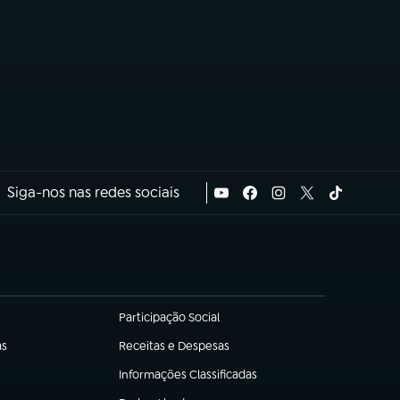
Siga-nos nas redes sociais
Participação Social
(abre em nova aba)
as
Receitas e Despesas
(abre em nova aba)
Informações Classificadas
(abre em nova aba)