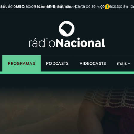
asil
rádio
MEC
rádio
Nacional
tv
Brasil
carta de serviço
acesso à inf
mais
PROGRAMAS
PODCASTS
VIDEOCASTS
mais