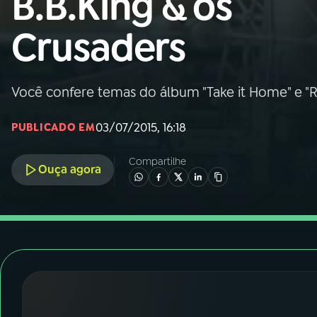
B.B.King & os
Nacional
Crusaders
01
INÍCIO
02
A RÁDIO
Você confere temas do álbum "Take it Home" e "
03/07/2015, 16:18
PUBLICADO EM
03
PROGRAMAÇÃO
Compartilhe
Ouça agora
04
PROGRAMAS
05
PODCASTS
06
VIDEOCASTS