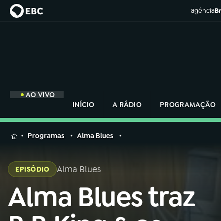
agência
Br
AO VIVO
INÍCIO
A RÁDIO
PROGRAMAÇÃO
MENU
Programas
Alma Blues
Buscar
na
Alma Blues
EPISÓDIO
Rádio
Buscar
Nacional
Alma Blues traz
Buscar
na
Rádio
AO VIVO