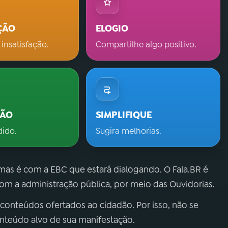
ÇÃO
ELOGIO
 insatisfação.
Compartilhe algo positivo.
ÇÃO
SIMPLIFIQUE
dido.
Sugira melhorias.
 mas é com a EBC que estará dialogando. O Fala.BR é
m a administração pública, por meio das Ouvidorias.
 conteúdos ofertados ao cidadão. Por isso, não se
onteúdo alvo de sua manifestação.