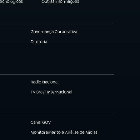
Tecnológicos
Outras Informações
(abre em nova aba)
Governança Corporativa
(abre em nova aba)
Diretoria
(abre em nova aba)
Rádio Nacional
TV Brasil Internacional
(abre em nova aba)
Canal GOV
(abre em nova aba)
Monitoramento e Análise de Mídias
(abre em nova aba)