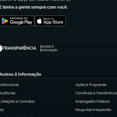
E tenha a gente sempre com você.
Acesso à
TRANSPARÊNCIA
abre em nova aba)
Informação
Acesso à Informação
Institucional
Ações e Programas
(abre em nova aba)
(abre em nova aba)
Auditorias
Convênios e Transferênci
(abre em nova aba)
(abre em nova aba)
Licitações e Contratos
Empregados Públicos
(abre em nova aba)
(abre em nova aba)
SIC
Perguntas Frequentes
(abre em nova aba)
(abre em nova aba)