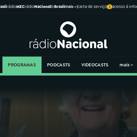
asil
rádio
MEC
rádio
Nacional
tv
Brasil
carta de serviço
acesso à inf
mais
PROGRAMAS
PODCASTS
VIDEOCASTS
mais