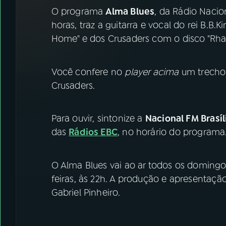
07
ÚLTIMAS
O programa
Alma Blues
, da Rádio Nacion
horas, traz a guitarra e vocal do rei B.B
08
FESTIVAL DE MÚSICA
Home" e dos Crusaders com o disco "Rhap
ACOMPANHE A RÁDIO NACIONAL
Você confere no
player acima
um trecho 
Crusaders.
YouTube
Facebook
Instagram
X
Para ouvir, sintonize a
Nacional FM Brasíl
das
Rádios EBC
, no horário do programa
TikTok
O Alma Blues vai ao ar todos os domingos
feiras, às 22h. A produção e apresentaç
Gabriel Pinheiro.