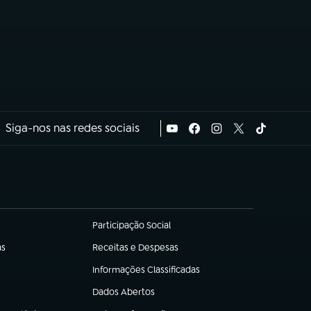
Siga-nos nas redes sociais
Participação Social
(abre em nova aba)
as
Receitas e Despesas
(abre em nova aba)
Informações Classificadas
(abre em nova aba)
Dados Abertos
(abre em nova aba)