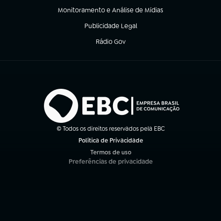
Monitoramento e Análise de Mídias
(abre em nova aba)
Publicidade Legal
(abre em nova aba)
Rádio Gov
(abre em nova aba)
© Todos os direitos reservados pela EBC
Política de Privacidade
(abre em nova aba)
Termos de uso
(abre em nova aba)
Preferências de privacidade