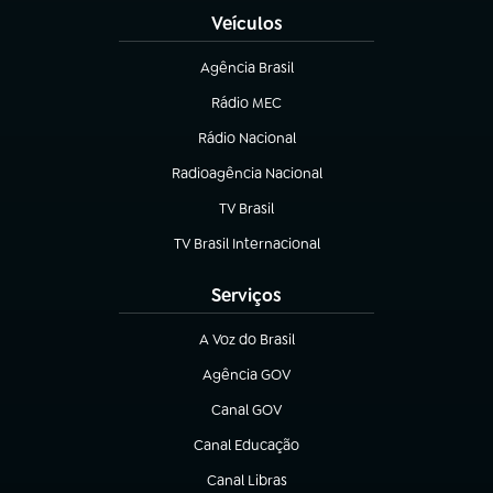
Veículos
Agência Brasil
(abre em nova aba)
Rádio MEC
(abre em nova aba)
Rádio Nacional
Radioagência Nacional
(abre em nova aba)
TV Brasil
(abre em nova aba)
TV Brasil Internacional
(abre em nova aba)
Serviços
A Voz do Brasil
(abre em nova aba)
Agência GOV
(abre em nova aba)
Canal GOV
(abre em nova aba)
Canal Educação
(abre em nova aba)
Canal Libras
(abre em nova aba)