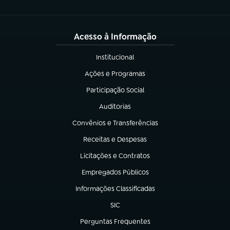
Acesso à Informação
Institucional
(abre em nova aba)
Ações e Programas
(abre em nova aba)
Participação Social
(abre em nova aba)
Auditorias
(abre em nova aba)
Convênios e Transferências
(abre em nova aba)
Receitas e Despesas
(abre em nova aba)
Licitações e Contratos
(abre em nova aba)
Empregados Públicos
(abre em nova aba)
Informações Classificadas
(abre em nova aba)
SIC
(abre em nova aba)
Perguntas Frequentes
(abre em nova aba)