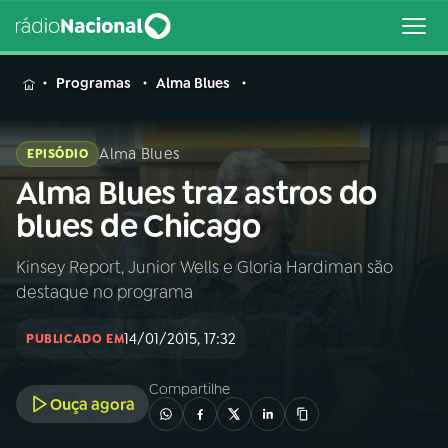
MENU
Programas
Alma Blues
Alma Blues
EPISÓDIO
Alma Blues traz astros do
Buscar
na
blues de Chicago
Rádio
Buscar
Nacional
Kinsey Report, Junior Wells e Gloria Hardiman são
destaque no programa
AO VIVO
14/01/2015, 17:32
PUBLICADO EM
01
INÍCIO
Compartilhe
Ouça agora
02
A RÁDIO