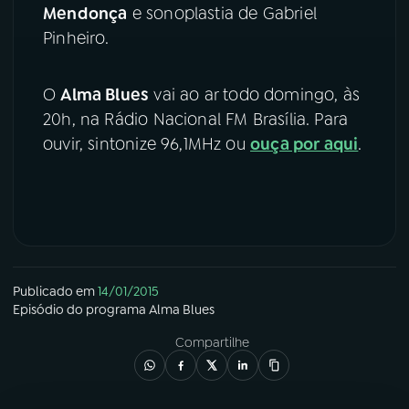
Mendonça
e sonoplastia de Gabriel
YouTube
Facebook
Pinheiro.
Instagram
X
O
Alma Blues
vai ao ar todo domingo, às
20h, na Rádio Nacional FM Brasília. Para
TikTok
ouvir, sintonize 96,1MHz ou
ouça por aqui
.
Publicado em
14/01/2015
Episódio
do programa
Alma Blues
Compartilhe