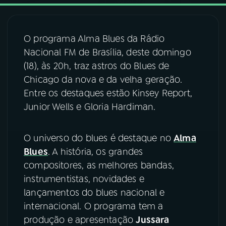
03
PROGRAMAÇÃO
O programa Alma Blues da Rádio
Nacional FM de Brasília, deste domingo
04
PROGRAMAS
(18), às 20h, traz astros do Blues de
Chicago da nova e da velha geração.
05
PODCASTS
Entre os destaques estão Kinsey Report,
Junior Wells e Gloria Hardiman.
06
VIDEOCASTS
O universo do blues é destaque no
Alma
Blues
. A história, os grandes
07
ÚLTIMAS
compositores, as melhores bandas,
instrumentistas, novidades e
08
FESTIVAL DE MÚSICA
lançamentos do blues nacional e
internacional. O programa tem a
produção e apresentação
Jussara
ACOMPANHE A RÁDIO NACIONAL