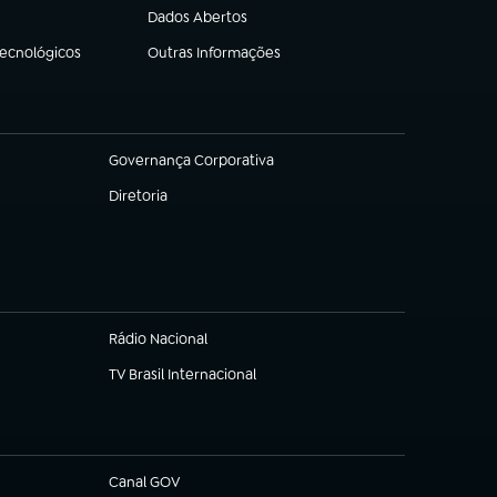
Dados Abertos
(abre em nova aba)
Tecnológicos
Outras Informações
(abre em nova aba)
Governança Corporativa
(abre em nova aba)
Diretoria
(abre em nova aba)
Rádio Nacional
TV Brasil Internacional
(abre em nova aba)
Canal GOV
(abre em nova aba)