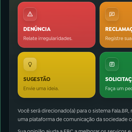
DENÚNCIA
RECLAMA
Relate irregularidades.
Registre sua
SUGESTÃO
SOLICITA
Envie uma ideia.
Faça um pe
Você será direcionado(a) para o sistema Fala.BR,
uma plataforma de comunicação da sociedade co
Sua opinião ajuda a EBC a melhorar os serviços e