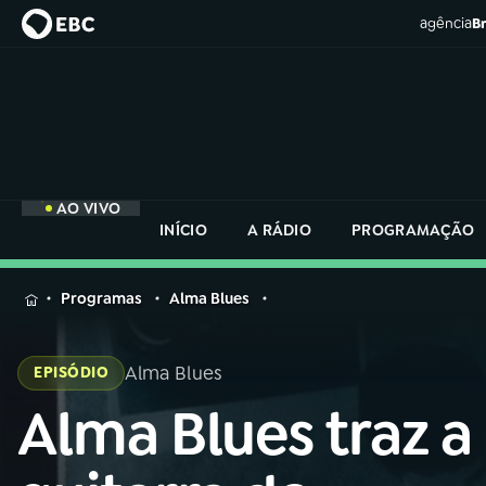
agência
Br
AO VIVO
INÍCIO
A RÁDIO
PROGRAMAÇÃO
MENU
Programas
Alma Blues
Buscar
na
Alma Blues
EPISÓDIO
Rádio
Buscar
Nacional
Alma Blues traz a
Buscar
na
Rádio
AO VIVO