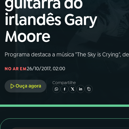
guitarra do
Nacional
irlandês Gary
01
INÍCIO
Moore
02
A RÁDIO
Programa destaca a música "The Sky is Crying", d
03
PROGRAMAÇÃO
26/10/2017, 02:00
NO AR EM
04
PROGRAMAS
Compartilhe
Ouça agora
05
PODCASTS
06
VIDEOCASTS