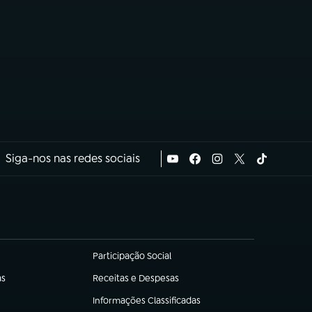
Siga-nos nas redes sociais
Participação Social
(abre em nova aba)
as
Receitas e Despesas
(abre em nova aba)
Informações Classificadas
(abre em nova aba)