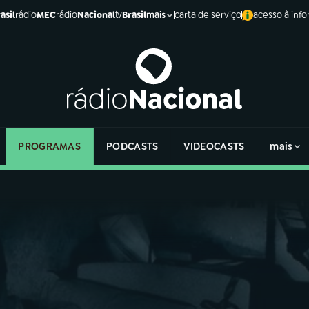
asil
rádio
MEC
rádio
Nacional
tv
Brasil
carta de serviço
acesso à inf
mais
PROGRAMAS
PODCASTS
VIDEOCASTS
mais