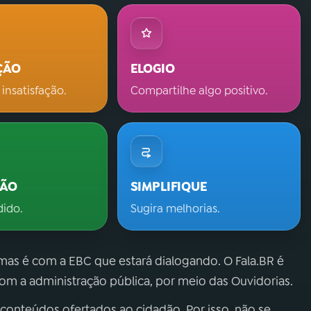
ÇÃO
ELOGIO
 insatisfação.
Compartilhe algo positivo.
ÇÃO
SIMPLIFIQUE
dido.
Sugira melhorias.
 mas é com a EBC que estará dialogando. O Fala.BR é
m a administração pública, por meio das Ouvidorias.
 conteúdos ofertados ao cidadão. Por isso, não se