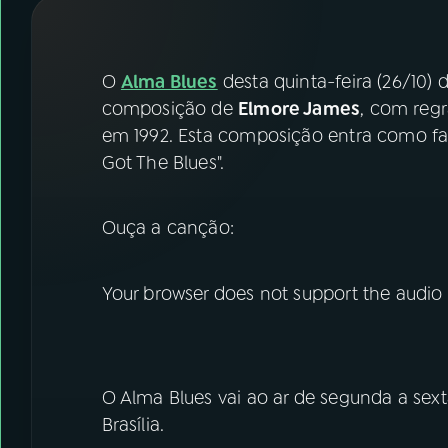
07
ÚLTIMAS
08
FESTIVAL DE MÚSICA
O
Alma Blues
desta quinta-feira (26/10)
composição de
Elmore James
, com regr
em 1992. Esta composição entra como fai
ACOMPANHE A RÁDIO NACIONAL
Got The Blues".
YouTube
Facebook
Ouça a canção:
Instagram
X
TikTok
Your browser does not support the audio
O Alma Blues vai ao ar de segunda a sext
Brasília.