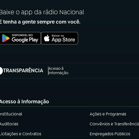
Baixe o app da rádio Nacional
E tenha a gente sempre com você.
Acesso à
TRANSPARÊNCIA
abre em nova aba)
Informação
Acesso à Informação
Institucional
Ações e Programas
(abre em nova aba)
(abre em nova aba)
Auditorias
Convênios e Transferênci
(abre em nova aba)
(abre em nova aba)
Licitações e Contratos
Empregados Públicos
(abre em nova aba)
(abre em nova aba)