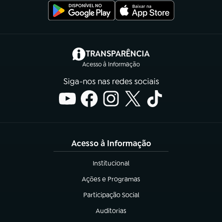
(abre em nova aba)
TRANSPARÊNCIA
Acesso à Informação
Siga-nos nas redes sociais
Acesso à Informação
Institucional
(abre em nova aba)
Ações e Programas
(abre em nova aba)
Participação Social
(abre em nova aba)
Auditorias
(abre em nova aba)