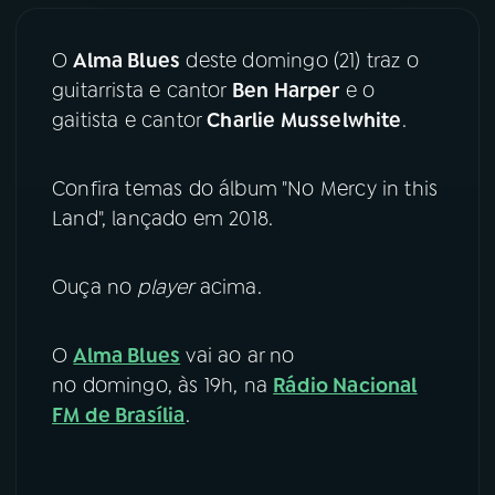
YouTube
Facebook
O
Alma Blues
deste domingo (21) traz o
guitarrista e cantor
Ben Harper
e o
Instagram
X
gaitista e cantor
Charlie Musselwhite
.
TikTok
Confira temas do álbum "No Mercy in this
Land", lançado em 2018.
Ouça no
player
acima.
O
Alma Blues
vai ao ar no
no domingo, às 19h, na
Rádio Nacional
FM de Brasília
.