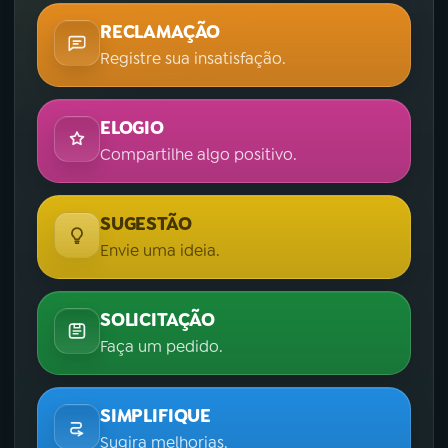
RECLAMAÇÃO
Registre sua insatisfação.
ELOGIO
Compartilhe algo positivo.
SUGESTÃO
Envie uma ideia.
SOLICITAÇÃO
Faça um pedido.
SIMPLIFIQUE
Sugira melhorias.