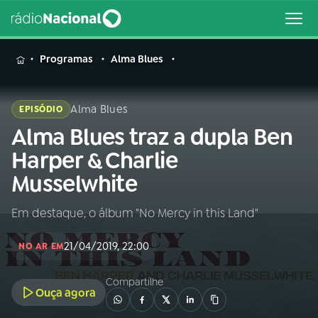
MENU
Programas
Alma Blues
Alma Blues
EPISÓDIO
Alma Blues traz a dupla Ben
Buscar
na
Harper & Charlie
Rádio
Buscar
Musselwhite
Nacional
Em destaque, o álbum "No Mercy in this Land"
AO VIVO
21/04/2019, 22:00
NO AR EM
01
INÍCIO
Compartilhe
Ouça agora
02
A RÁDIO