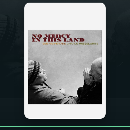
03
PROGRAMAÇÃO
04
PROGRAMAS
05
PODCASTS
06
VIDEOCASTS
07
ÚLTIMAS
08
FESTIVAL DE MÚSICA
ACOMPANHE A RÁDIO NACIONAL