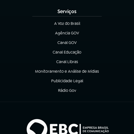
Serviços
A Voz do Brasil
(abre em nova aba)
Agência GOV
(abre em nova aba)
Canal GOV
(abre em nova aba)
Canal Educação
(abre em nova aba)
Canal Libras
(abre em nova aba)
Monitoramento e Análise de Mídias
(abre em nova aba)
Publicidade Legal
(abre em nova aba)
Rádio Gov
(abre em nova aba)