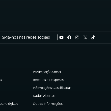
Siga-nos nas redes sociais
Participação Social
(abre em nova aba)
as
Receitas e Despesas
(abre em nova aba)
Informações Classificadas
(abre em nova aba)
Dados Abertos
(abre em nova aba)
Tecnológicos
Outras Informações
(abre em nova aba)