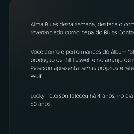
07
ÚLTIMAS
08
FESTIVAL DE MÚSICA
Alma Blues desta semana, destaca o compo
reverenciado como papa do Blues Con
ACOMPANHE A RÁDIO NACIONAL
Você confere performances do álbum "Bl
YouTube
Facebook
produção de Bill Laswell e no arranjo de 
Peterson apresenta temas próprios e rele
Instagram
X
Wolf.
TikTok
Lucky Peterson faleceu há 4 anos, no dia
60 anos.