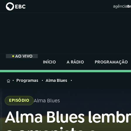
agência
Br
AO VIVO
INÍCIO
A RÁDIO
PROGRAMAÇÃO
MENU
Programas
Alma Blues
Buscar
na
Alma Blues
EPISÓDIO
Rádio
Buscar
Nacional
Alma Blues lemb
Buscar
na
Rádio
AO VIVO