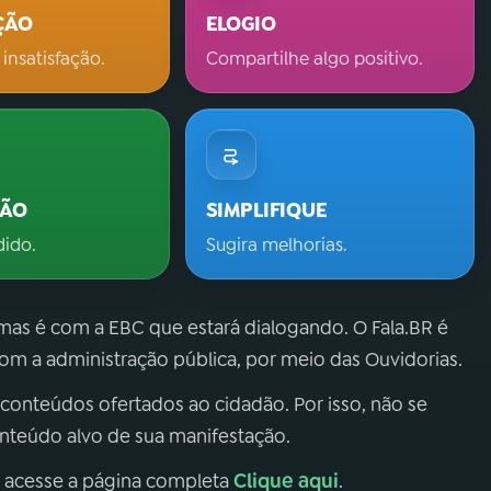
ÇÃO
ELOGIO
 insatisfação.
Compartilhe algo positivo.
ÇÃO
SIMPLIFIQUE
dido.
Sugira melhorias.
 mas é com a EBC que estará dialogando. O Fala.BR é
m a administração pública, por meio das Ouvidorias.
 conteúdos ofertados ao cidadão. Por isso, não se
onteúdo alvo de sua manifestação.
Clique aqui
, acesse a página completa
.