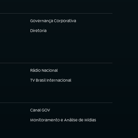
Governança Corporativa
(abre em nova aba)
Diretoria
(abre em nova aba)
Rádio Nacional
TV Brasil Internacional
(abre em nova aba)
Canal GOV
(abre em nova aba)
Monitoramento e Análise de Mídias
(abre em nova aba)