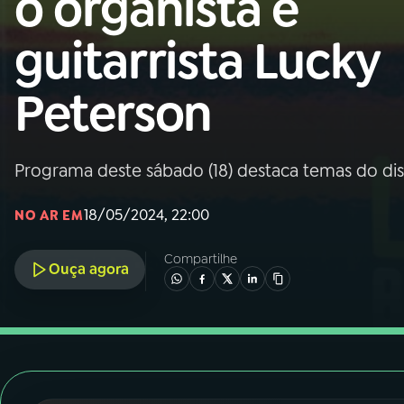
o organista e
Nacional
guitarrista Lucky
01
INÍCIO
Peterson
02
A RÁDIO
Programa deste sábado (18) destaca temas do dis
03
PROGRAMAÇÃO
18/05/2024, 22:00
NO AR EM
04
PROGRAMAS
Compartilhe
Ouça agora
05
PODCASTS
06
VIDEOCASTS