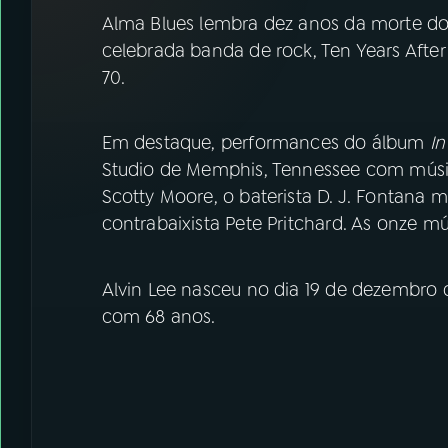
07
ÚLTIMAS
Alma Blues lembra dez anos da morte do gu
celebrada banda de rock, Ten Years Afte
08
FESTIVAL DE MÚSICA
70.
ACOMPANHE A RÁDIO NACIONAL
Em destaque, performances do álbum
In
Studio de Memphis, Tennessee com músicos
YouTube
Facebook
Scotty Moore, o baterista D. J. Fontana ma
contrabaixista Pete Pritchard. As onze mú
Instagram
X
TikTok
Alvin Lee nasceu no dia 19 de dezembro d
com 68 anos.