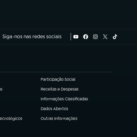
Siga-nos nas redes sociais
Participação Social
(abre em nova aba)
as
Receitas e Despesas
(abre em nova aba)
Informações Classificadas
(abre em nova aba)
Dados Abertos
(abre em nova aba)
Tecnológicos
Outras Informações
(abre em nova aba)