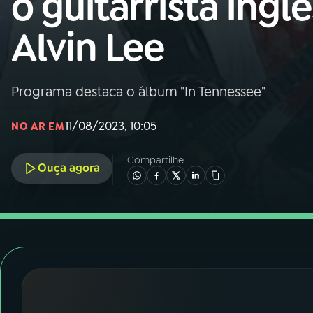
o guitarrista inglê
Nacional
Alvin Lee
01
INÍCIO
02
A RÁDIO
Programa destaca o álbum "In Tennessee"
11/08/2023, 10:05
NO AR EM
03
PROGRAMAÇÃO
Compartilhe
Ouça agora
04
PROGRAMAS
05
PODCASTS
06
VIDEOCASTS