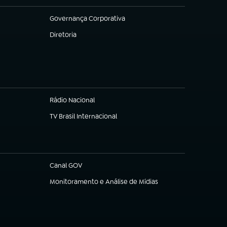
Governança Corporativa
(abre em nova aba)
Diretoria
(abre em nova aba)
Rádio Nacional
TV Brasil Internacional
(abre em nova aba)
Canal GOV
(abre em nova aba)
Monitoramento e Análise de Mídias
(abre em nova aba)