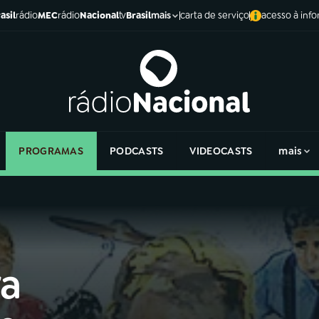
asil
rádio
MEC
rádio
Nacional
tv
Brasil
carta de serviço
acesso à inf
mais
PROGRAMAS
PODCASTS
VIDEOCASTS
mais
ra