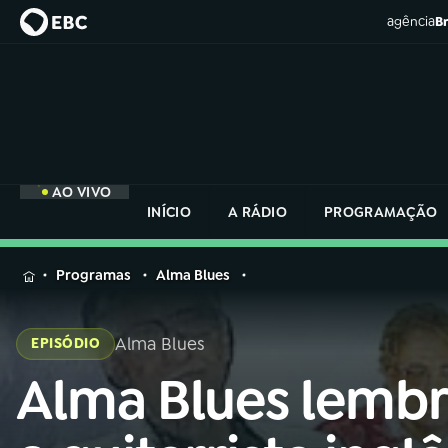
agência
Br
AO VIVO
INÍCIO
A RÁDIO
PROGRAMAÇÃO
MENU
Programas
Alma Blues
Buscar
na
Alma Blues
EPISÓDIO
Rádio
Buscar
Nacional
Alma Blues lemb
Buscar
na
Rádio
AO VIVO