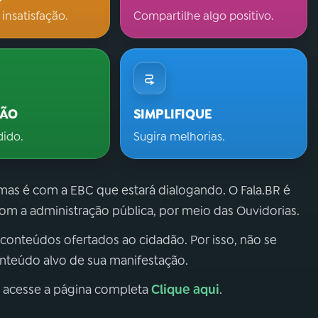
 insatisfação.
Compartilhe algo positivo.
ÇÃO
SIMPLIFIQUE
dido.
Sugira melhorias.
 mas é com a EBC que estará dialogando. O Fala.BR é
m a administração pública, por meio das Ouvidorias.
 conteúdos ofertados ao cidadão. Por isso, não se
onteúdo alvo de sua manifestação.
Clique aqui
, acesse a página completa
.