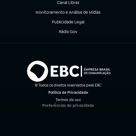
Canal Libras
(abre em nova aba)
Monitoramento e Análise de Mídias
(abre em nova aba)
Publicidade Legal
(abre em nova aba)
Rádio Gov
(abre em nova aba)
© Todos os direitos reservados pela EBC
Política de Privacidade
(abre em nova aba)
Termos de uso
(abre em nova aba)
Preferências de privacidade