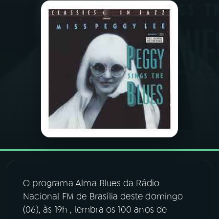
03
PROGRAMAÇÃO
04
PROGRAMAS
05
PODCASTS
06
VIDEOCASTS
07
ÚLTIMAS
O programa Alma Blues da Rádio
08
FESTIVAL DE MÚSICA
Nacional FM de Brasília deste domingo
(06), às 19h , lembra os 100 anos de
ACOMPANHE A RÁDIO NACIONAL