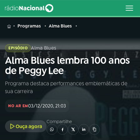
MENU
Programas
Alma Blues
Alma Blues
EPISÓDIO
Alma Blues lembra 100 anos
Buscar
na
de Peggy Lee
Rádio
Buscar
Nacional
Programa destaca performances emblemáticas de
sua carreira
AO VIVO
03/12/2020, 21:03
NO AR EM
01
INÍCIO
Compartilhe
Ouça agora
02
A RÁDIO