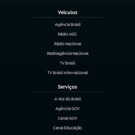
(abre em nova aba)
Veículos
Agência Brasil
(abre em nova aba)
Rádio MEC
(abre em nova aba)
Rádio Nacional
Radioagência Nacional
(abre em nova aba)
TV Brasil
(abre em nova aba)
TV Brasil Internacional
(abre em nova aba)
Serviços
A Voz do Brasil
(abre em nova aba)
Agência GOV
(abre em nova aba)
Canal GOV
(abre em nova aba)
Canal Educação
(abre em nova aba)