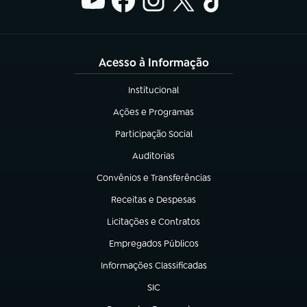
Acesso à Informação
Institucional
(abre em nova aba)
Ações e Programas
(abre em nova aba)
Participação Social
(abre em nova aba)
Auditorias
(abre em nova aba)
Convênios e Transferências
(abre em nova aba)
Receitas e Despesas
(abre em nova aba)
Licitações e Contratos
(abre em nova aba)
Empregados Públicos
(abre em nova aba)
Informações Classificadas
(abre em nova aba)
SIC
(abre em nova aba)