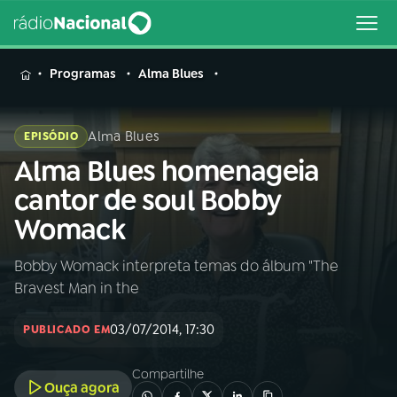
MENU
Programas
Alma Blues
Alma Blues
EPISÓDIO
Alma Blues homenageia
Buscar
na
cantor de soul Bobby
Rádio
Buscar
Womack
Nacional
Bobby Womack interpreta temas do álbum "The
AO VIVO
Bravest Man in the
01
INÍCIO
03/07/2014, 17:30
PUBLICADO EM
Compartilhe
02
A RÁDIO
Ouça agora