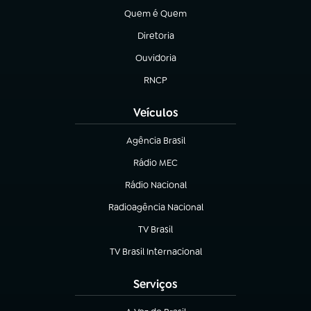
Quem é Quem
(abre em nova aba)
Diretoria
(abre em nova aba)
Ouvidoria
(abre em nova aba)
RNCP
(abre em nova aba)
Veículos
Agência Brasil
(abre em nova aba)
Rádio MEC
(abre em nova aba)
Rádio Nacional
Radioagência Nacional
(abre em nova aba)
TV Brasil
(abre em nova aba)
TV Brasil Internacional
(abre em nova aba)
Serviços