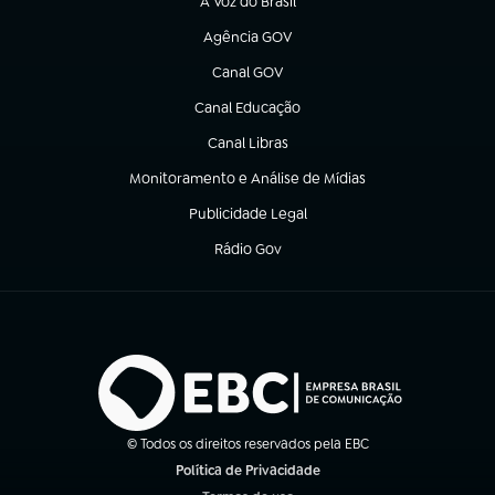
A Voz do Brasil
(abre em nova aba)
Agência GOV
(abre em nova aba)
Canal GOV
(abre em nova aba)
Canal Educação
(abre em nova aba)
Canal Libras
(abre em nova aba)
Monitoramento e Análise de Mídias
(abre em nova aba)
Publicidade Legal
(abre em nova aba)
Rádio Gov
(abre em nova aba)
© Todos os direitos reservados pela EBC
Política de Privacidade
(abre em nova aba)