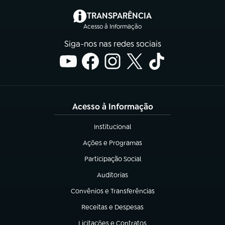
(abre em nova aba)
TRANSPARÊNCIA
Acesso à Informação
Siga-nos nas redes sociais
Acesso à Informação
Institucional
(abre em nova aba)
Ações e Programas
(abre em nova aba)
Participação Social
(abre em nova aba)
Auditorias
(abre em nova aba)
Convênios e Transferências
(abre em nova aba)
Receitas e Despesas
(abre em nova aba)
Licitações e Contratos