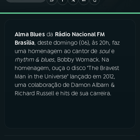
03
PROGRAMAÇÃO
Alma Blues
da
Rádio Nacional FM
04
PROGRAMAS
Brasília
, deste domingo (06), às 20h, faz
uma homenagem ao cantor de
soul
e
05
PODCASTS
rhythm & blues
, Bobby Womack. Na
homenagem, ouça o disco "The Bravest
Man in the Universe" lançado em 2012,
06
VIDEOCASTS
uma colaboração de Damon Albarn &
Richard Russell e hits de sua carreira.
07
ÚLTIMAS
08
FESTIVAL DE MÚSICA
ACOMPANHE A RÁDIO NACIONAL