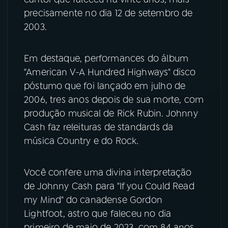
precisamente no dia 12 de setembro de
YouTube
Facebook
2003.
Instagram
X
Em destaque, performances do álbum
TikTok
"American V-A Hundred Highways" disco
póstumo que foi lançado em julho de
2006, tres anos depois de sua morte, com
produção musical de Rick Rubin. Johnny
Cash faz releituras de standards da
música Country e do Rock.
Você confere uma divina interpretação
de Johnny Cash para "If you Could Read
my Mind" do canadense Gordon
Lightfoot, astro que faleceu no dia
primeiro de maio de 2023, com 84 anos.