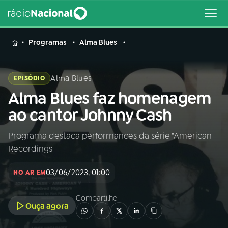
MENU
Programas
Alma Blues
Alma Blues
EPISÓDIO
Alma Blues faz homenagem
Buscar
na
ao cantor Johnny Cash
Rádio
Buscar
Nacional
Programa destaca performances da série "American
Recordings"
AO VIVO
03/06/2023, 01:00
NO AR EM
01
INÍCIO
Compartilhe
Ouça agora
02
A RÁDIO