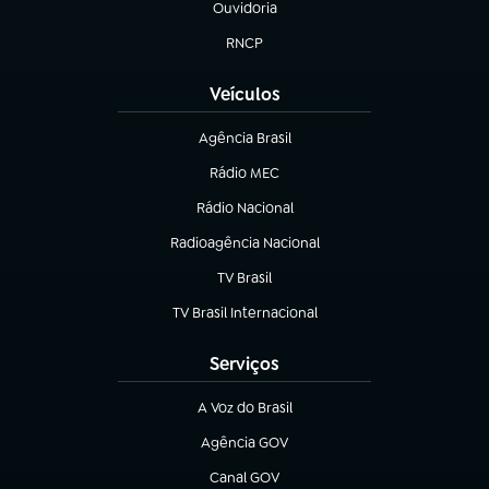
Ouvidoria
(abre em nova aba)
RNCP
(abre em nova aba)
Veículos
Agência Brasil
(abre em nova aba)
Rádio MEC
(abre em nova aba)
Rádio Nacional
Radioagência Nacional
(abre em nova aba)
TV Brasil
(abre em nova aba)
TV Brasil Internacional
(abre em nova aba)
Serviços
A Voz do Brasil
(abre em nova aba)
Agência GOV
(abre em nova aba)
Canal GOV
(abre em nova aba)