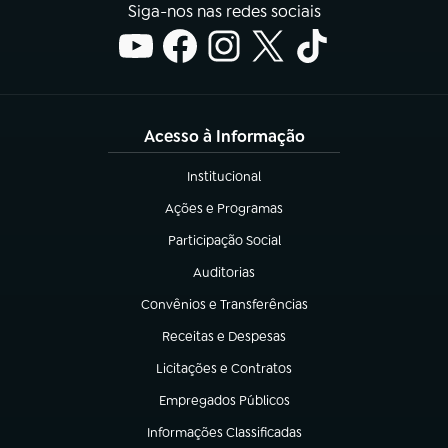
Siga-nos nas redes sociais
Acesso à Informação
Institucional
(abre em nova aba)
Ações e Programas
(abre em nova aba)
Participação Social
(abre em nova aba)
Auditorias
(abre em nova aba)
Convênios e Transferências
(abre em nova aba)
Receitas e Despesas
(abre em nova aba)
Licitações e Contratos
(abre em nova aba)
Empregados Públicos
(abre em nova aba)
Informações Classificadas
(abre em nova aba)