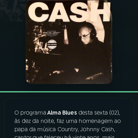
03
PROGRAMAÇÃO
04
PROGRAMAS
05
PODCASTS
06
VIDEOCASTS
07
ÚLTIMAS
O programa
Alma Blues
desta sexta (02),
08
FESTIVAL DE MÚSICA
às dez da noite, faz uma homenagem ao
papa da música Country, Johnny Cash,
ACOMPANHE A RÁDIO NACIONAL
cantor que faleceu há vinte anos, mais