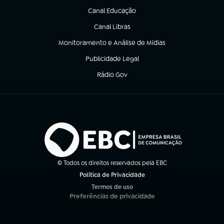
Canal Educação
(abre em nova aba)
Canal Libras
(abre em nova aba)
Monitoramento e Análise de Mídias
(abre em nova aba)
Publicidade Legal
(abre em nova aba)
Rádio Gov
(abre em nova aba)
© Todos os direitos reservados pela EBC
Política de Privacidade
(abre em nova aba)
Termos de uso
(abre em nova aba)
Preferências de privacidade