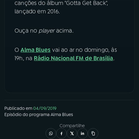
canções do álbum "Gotta Get Back",
lançado em 2016.
YouTube
Facebook
Instagram
X
Ouça no
player
acima.
TikTok
O
Alma Blues
vai ao ar no domingo, às
19h, na
Rádio Nacional FM de Brasília
.
Publicado em
04/09/2019
Episódio
do programa
Alma Blues
Compartilhe