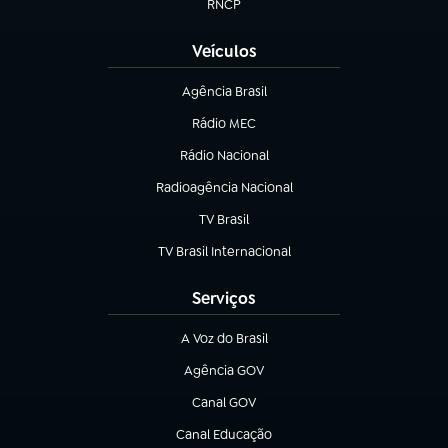
RNCP
(abre em nova aba)
Veículos
Agência Brasil
(abre em nova aba)
Rádio MEC
(abre em nova aba)
Rádio Nacional
Radioagência Nacional
(abre em nova aba)
TV Brasil
(abre em nova aba)
TV Brasil Internacional
(abre em nova aba)
Serviços
A Voz do Brasil
(abre em nova aba)
Agência GOV
(abre em nova aba)
Canal GOV
(abre em nova aba)
Canal Educação
(abre em nova aba)