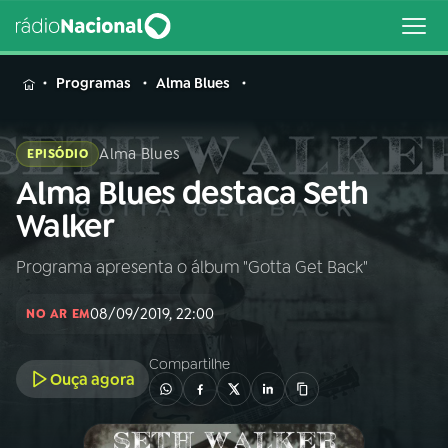
MENU
Programas
Alma Blues
Alma Blues
EPISÓDIO
Alma Blues destaca Seth
Buscar
na
Walker
Rádio
Buscar
Nacional
Programa apresenta o álbum "Gotta Get Back"
AO VIVO
08/09/2019, 22:00
NO AR EM
01
INÍCIO
Compartilhe
Ouça agora
02
A RÁDIO