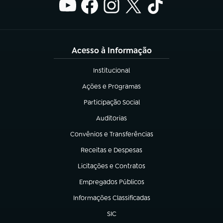
Acesso à Informação
Institucional
(abre em nova aba)
Ações e Programas
(abre em nova aba)
Participação Social
(abre em nova aba)
Auditorias
(abre em nova aba)
Convênios e Transferências
(abre em nova aba)
Receitas e Despesas
(abre em nova aba)
Licitações e Contratos
(abre em nova aba)
Empregados Públicos
(abre em nova aba)
Informações Classificadas
(abre em nova aba)
SIC
(abre em nova aba)