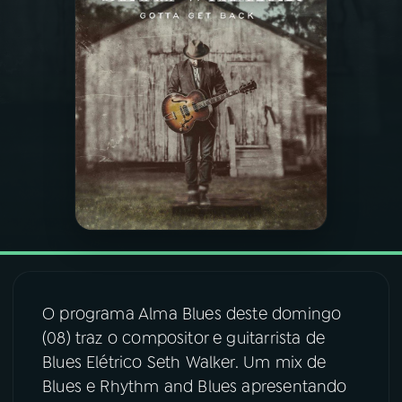
03
PROGRAMAÇÃO
04
PROGRAMAS
05
PODCASTS
06
VIDEOCASTS
07
ÚLTIMAS
O programa Alma Blues deste domingo
(08) traz o compositor e guitarrista de
08
FESTIVAL DE MÚSICA
Blues Elétrico Seth Walker. Um mix de
Blues e Rhythm and Blues apresentando
ACOMPANHE A RÁDIO NACIONAL