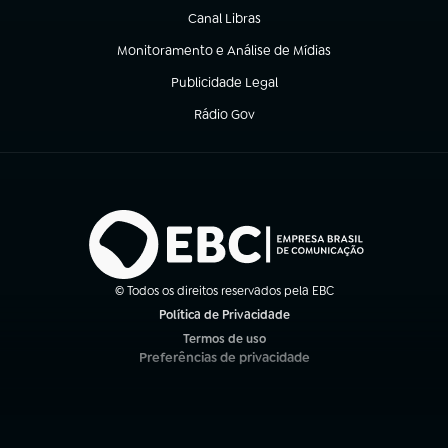
Canal Libras
(abre em nova aba)
Monitoramento e Análise de Mídias
(abre em nova aba)
Publicidade Legal
(abre em nova aba)
Rádio Gov
(abre em nova aba)
© Todos os direitos reservados pela EBC
Política de Privacidade
(abre em nova aba)
Termos de uso
(abre em nova aba)
Preferências de privacidade